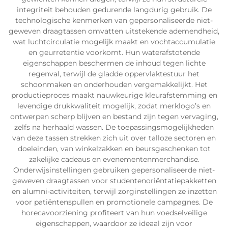
integriteit behouden gedurende langdurig gebruik. De
technologische kenmerken van gepersonaliseerde niet-
geweven draagtassen omvatten uitstekende ademendheid,
wat luchtcirculatie mogelijk maakt en vochtaccumulatie
en geurretentie voorkomt. Hun waterafstotende
eigenschappen beschermen de inhoud tegen lichte
regenval, terwijl de gladde oppervlaktestuur het
schoonmaken en onderhouden vergemakkelijkt. Het
productieproces maakt nauwkeurige kleurafstemming en
levendige drukkwaliteit mogelijk, zodat merklogo’s en
ontwerpen scherp blijven en bestand zijn tegen vervaging,
zelfs na herhaald wassen. De toepassingsmogelijkheden
van deze tassen strekken zich uit over talloze sectoren en
doeleinden, van winkelzakken en beursgeschenken tot
zakelijke cadeaus en evenementenmerchandise.
Onderwijsinstellingen gebruiken gepersonaliseerde niet-
geweven draagtassen voor studentenoriëntatiepakketten
en alumni-activiteiten, terwijl zorginstellingen ze inzetten
voor patiëntenspullen en promotionele campagnes. De
horecavoorziening profiteert van hun voedselveilige
eigenschappen, waardoor ze ideaal zijn voor