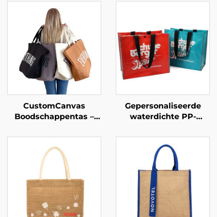
CustomCanvas
Gepersonaliseerde
Boodschappentas –
waterdichte PP-
Oversized alledaags
geweven
essentieel
boodschappentassen –
Stijlvolle,
milieuvriendelijke
gemerkte
draagzakken voor
mode-retail