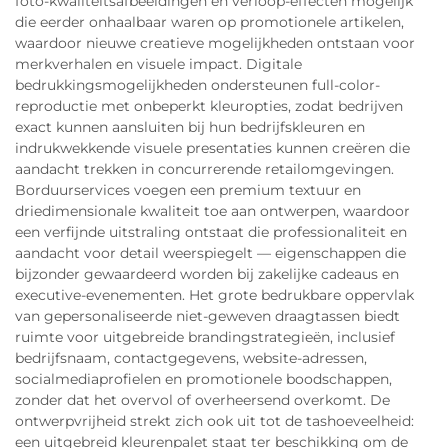
foto-kwaliteitsafbeeldingen en verloop-effecten mogelijk
die eerder onhaalbaar waren op promotionele artikelen,
waardoor nieuwe creatieve mogelijkheden ontstaan voor
merkverhalen en visuele impact. Digitale
bedrukkingsmogelijkheden ondersteunen full-color-
reproductie met onbeperkt kleuropties, zodat bedrijven
exact kunnen aansluiten bij hun bedrijfskleuren en
indrukwekkende visuele presentaties kunnen creëren die
aandacht trekken in concurrerende retailomgevingen.
Borduurservices voegen een premium textuur en
driedimensionale kwaliteit toe aan ontwerpen, waardoor
een verfijnde uitstraling ontstaat die professionaliteit en
aandacht voor detail weerspiegelt — eigenschappen die
bijzonder gewaardeerd worden bij zakelijke cadeaus en
executive-evenementen. Het grote bedrukbare oppervlak
van gepersonaliseerde niet-geweven draagtassen biedt
ruimte voor uitgebreide brandingstrategieën, inclusief
bedrijfsnaam, contactgegevens, website-adressen,
socialmediaprofielen en promotionele boodschappen,
zonder dat het overvol of overheersend overkomt. De
ontwerpvrijheid strekt zich ook uit tot de tashoeveelheid:
een uitgebreid kleurenpalet staat ter beschikking om de