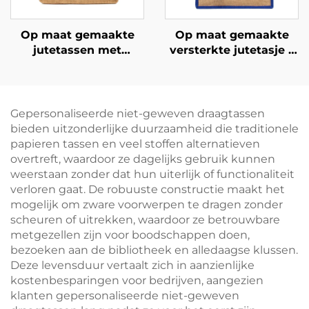
Op maat gemaakte
Op maat gemaakte
jutetassen met
versterkte jutetasje –
katoenen vak en
kleurgeblokkeerd
persoonlijke
ontwerp en
bedrukking in
bandhandvat voor
bulkverpakking –
optimale
Gepersonaliseerde niet-geweven draagtassen
herbruikbaar, ideaal
merkzichtbaarheid
bieden uitzonderlijke duurzaamheid die traditionele
voor picknicks,
papieren tassen en veel stoffen alternatieven
kamperen,
overtreft, waardoor ze dagelijks gebruik kunnen
strandbezoeken en
weerstaan zonder dat hun uiterlijk of functionaliteit
buitenactiviteiten
verloren gaat. De robuuste constructie maakt het
mogelijk om zware voorwerpen te dragen zonder
scheuren of uitrekken, waardoor ze betrouwbare
metgezellen zijn voor boodschappen doen,
bezoeken aan de bibliotheek en alledaagse klussen.
Deze levensduur vertaalt zich in aanzienlijke
kostenbesparingen voor bedrijven, aangezien
klanten gepersonaliseerde niet-geweven