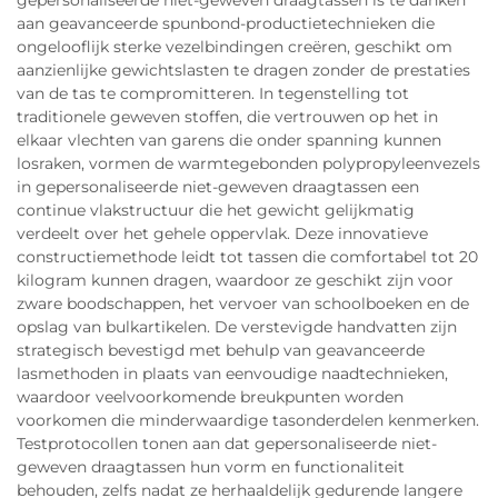
gepersonaliseerde niet-geweven draagtassen is te danken
aan geavanceerde spunbond-productietechnieken die
ongelooflijk sterke vezelbindingen creëren, geschikt om
aanzienlijke gewichtslasten te dragen zonder de prestaties
van de tas te compromitteren. In tegenstelling tot
traditionele geweven stoffen, die vertrouwen op het in
elkaar vlechten van garens die onder spanning kunnen
losraken, vormen de warmtegebonden polypropyleenvezels
in gepersonaliseerde niet-geweven draagtassen een
continue vlakstructuur die het gewicht gelijkmatig
verdeelt over het gehele oppervlak. Deze innovatieve
constructiemethode leidt tot tassen die comfortabel tot 20
kilogram kunnen dragen, waardoor ze geschikt zijn voor
zware boodschappen, het vervoer van schoolboeken en de
opslag van bulkartikelen. De verstevigde handvatten zijn
strategisch bevestigd met behulp van geavanceerde
lasmethoden in plaats van eenvoudige naadtechnieken,
waardoor veelvoorkomende breukpunten worden
voorkomen die minderwaardige tasonderdelen kenmerken.
Testprotocollen tonen aan dat gepersonaliseerde niet-
geweven draagtassen hun vorm en functionaliteit
behouden, zelfs nadat ze herhaaldelijk gedurende langere