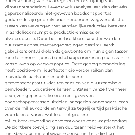
ondersteuning van maatregelen ter bestrijding van
klimaatverandering. Levenscyclusanalyse laat zien dat één
gepersonaliseerde niet-geweven boodschappentas
gedurende zijn gebruiksduur honderden wegwerpplastic
tassen kan vervangen, wat aanzienlijke reducties betekent
in aardolieconsumptie, productie-emissies en
afvalproductie. Door het herbruikbare karakter worden
duurzame consumentengedragingen gestimuleerd:
gebruikers ontwikkelen de gewoonte om hun eigen tassen
mee te nemen tijdens boodschappenreizen in plaats van te
vertrouwen op wegwerpopties. Deze gedragsverandering
heeft positieve milieueffecten die verder reiken dan
individuele aankopen en ook bredere
gemeenschapsattitudes ten aanzien van duurzaamheid
beïnvloeden. Educatieve kansen ontstaan vanzelf wanneer
bedrijven gepersonaliseerde niet-geweven
boodschappentassen uitdelen, aangezien ontvangers leren
over de milieuvoordelen terwijl ze tegelijkertijd praktische
voordelen ervaren, wat leidt tot grotere
milieubewustwording en verantwoord consumptiegedrag.
De zichtbare toewijding aan duurzaamheid versterkt het
merkbeeld bij milieubewuste consumenten, die hun