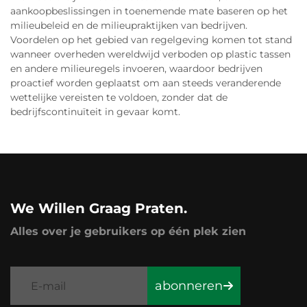
aankoopbeslissingen in toenemende mate baseren op het
milieubeleid en de milieupraktijken van bedrijven.
Voordelen op het gebied van regelgeving komen tot stand
wanneer overheden wereldwijd verboden op plastic tassen
en andere milieuregels invoeren, waardoor bedrijven
proactief worden geplaatst om aan steeds veranderende
wettelijke vereisten te voldoen, zonder dat de
bedrijfscontinuïteit in gevaar komt.
We Willen Graag Praten.
Alles over je gebruikers op één plek zien
abonneren