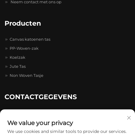
Neem contact met ons op
Producten
Canvas katoenen tas
PP-Woven-zak
Koelzak
Jute Tas
Non Woven Tasje
CONTACTGEGEVENS
20-4-402, Caihong Zhihui Pioneer Park, nr. 511-731, Caihong
Ave., Longgang
We value your privacy
+86-13174934862
We use cookies and similar tools to provide our services.