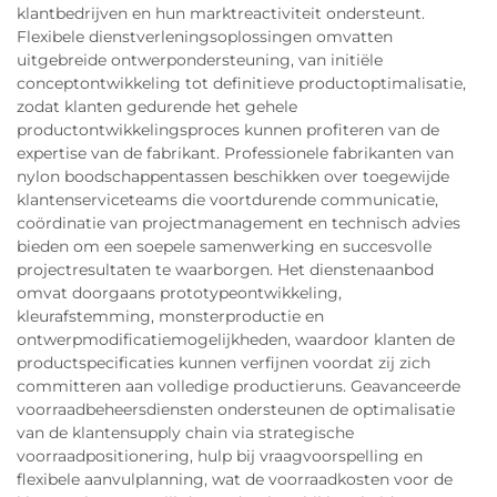
klantbedrijven en hun marktreactiviteit ondersteunt.
Flexibele dienstverleningsoplossingen omvatten
uitgebreide ontwerpondersteuning, van initiële
conceptontwikkeling tot definitieve productoptimalisatie,
zodat klanten gedurende het gehele
productontwikkelingsproces kunnen profiteren van de
expertise van de fabrikant. Professionele fabrikanten van
nylon boodschappentassen beschikken over toegewijde
klantenserviceteams die voortdurende communicatie,
coördinatie van projectmanagement en technisch advies
bieden om een soepele samenwerking en succesvolle
projectresultaten te waarborgen. Het dienstenaanbod
omvat doorgaans prototypeontwikkeling,
kleurafstemming, monsterproductie en
ontwerpmodificatiemogelijkheden, waardoor klanten de
productspecificaties kunnen verfijnen voordat zij zich
committeren aan volledige productieruns. Geavanceerde
voorraadbeheersdiensten ondersteunen de optimalisatie
van de klantensupply chain via strategische
voorraadpositionering, hulp bij vraagvoorspelling en
flexibele aanvulplanning, wat de voorraadkosten voor de