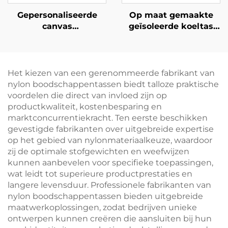
Gepersonaliseerde
Op maat gemaakte
canvas
geïsoleerde koeltas
boodschappentas met
van Oxford-weefsel
konijn- en
met leren handvatten
bloemmotief – Uniek
– stijlvolle thermotas
artistiek cadeau voor
met vogel- en
Het kiezen van een gerenommeerde fabrikant van
branding
bloemprint
nylon boodschappentassen biedt talloze praktische
voordelen die direct van invloed zijn op
productkwaliteit, kostenbesparing en
marktconcurrentiekracht. Ten eerste beschikken
gevestigde fabrikanten over uitgebreide expertise
op het gebied van nylonmateriaalkeuze, waardoor
zij de optimale stofgewichten en weefwijzen
kunnen aanbevelen voor specifieke toepassingen,
wat leidt tot superieure productprestaties en
langere levensduur. Professionele fabrikanten van
nylon boodschappentassen bieden uitgebreide
maatwerkoplossingen, zodat bedrijven unieke
ontwerpen kunnen creëren die aansluiten bij hun