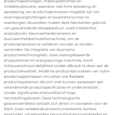
productieplanningen, materiaalstromen en
middelenallocatie, waardoor real-time bewaking en
aanpassing van productieprocessen mogelijk zijn om
leveringsverplichtingen en kwaliteitsnormen te
waarborgen. Bovendien maken deze fabrikanten gebruik
van geavanceerde testapparatuur, zoals treksterkte-
analysatoren, kleurvastheidscamera’s en
duurzaamheidssimulatiemachines, om de
productprestaties te valideren voordat ze worden
verzonden. De integratie van duurzame
productietechnologieën, zoals watergebaseerde
druksystemen en energiezuinige machines, toont
milieuverantwoordelijkheid zonder afbreuk te doen aan de
productiekwaliteit. Moderne productieprocessen van nylon
boodschappentassen omvatten ook flexibele
productiesystemen die zich snel kunnen aanpassen aan
veranderende productspecificaties en ordervereisten,
zonder significante stilstandtijd of hoge
herinstellingskosten. Deze technologische
geavanceerdheid vertaalt zich direct in voordelen voor de
klant, zoals verbeterde productconsistentie, kortere
levertijden, uitgebreidere personalisatiemogelijkheden en