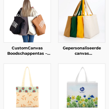
CustomCanvas
Gepersonaliseerde
Boodschappentas –
canvas
Oversized alledaags
boodschappentassen –
essentieel
Verhoog uw merk met
gepersonaliseerde
merchandising