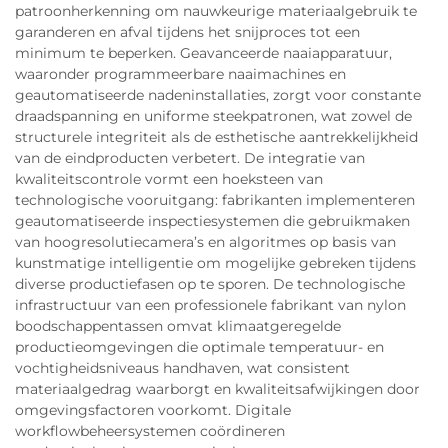
patroonherkenning om nauwkeurige materiaalgebruik te
garanderen en afval tijdens het snijproces tot een
minimum te beperken. Geavanceerde naaiapparatuur,
waaronder programmeerbare naaimachines en
geautomatiseerde nadeninstallaties, zorgt voor constante
draadspanning en uniforme steekpatronen, wat zowel de
structurele integriteit als de esthetische aantrekkelijkheid
van de eindproducten verbetert. De integratie van
kwaliteitscontrole vormt een hoeksteen van
technologische vooruitgang: fabrikanten implementeren
geautomatiseerde inspectiesystemen die gebruikmaken
van hoogresolutiecamera’s en algoritmes op basis van
kunstmatige intelligentie om mogelijke gebreken tijdens
diverse productiefasen op te sporen. De technologische
infrastructuur van een professionele fabrikant van nylon
boodschappentassen omvat klimaatgeregelde
productieomgevingen die optimale temperatuur- en
vochtigheidsniveaus handhaven, wat consistent
materiaalgedrag waarborgt en kwaliteitsafwijkingen door
omgevingsfactoren voorkomt. Digitale
workflowbeheersystemen coördineren