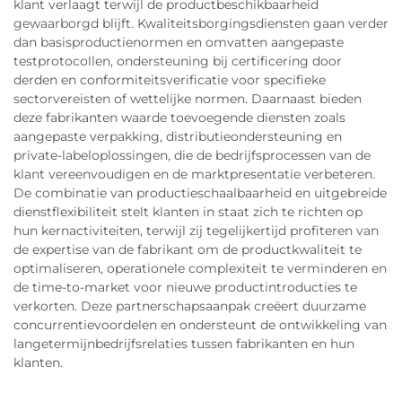
klant verlaagt terwijl de productbeschikbaarheid
gewaarborgd blijft. Kwaliteitsborgingsdiensten gaan verder
dan basisproductienormen en omvatten aangepaste
testprotocollen, ondersteuning bij certificering door
derden en conformiteitsverificatie voor specifieke
sectorvereisten of wettelijke normen. Daarnaast bieden
deze fabrikanten waarde toevoegende diensten zoals
aangepaste verpakking, distributieondersteuning en
private-labeloplossingen, die de bedrijfsprocessen van de
klant vereenvoudigen en de marktpresentatie verbeteren.
De combinatie van productieschaalbaarheid en uitgebreide
dienstflexibiliteit stelt klanten in staat zich te richten op
hun kernactiviteiten, terwijl zij tegelijkertijd profiteren van
de expertise van de fabrikant om de productkwaliteit te
optimaliseren, operationele complexiteit te verminderen en
de time-to-market voor nieuwe productintroducties te
verkorten. Deze partnerschapsaanpak creëert duurzame
concurrentievoordelen en ondersteunt de ontwikkeling van
langetermijnbedrijfsrelaties tussen fabrikanten en hun
klanten.