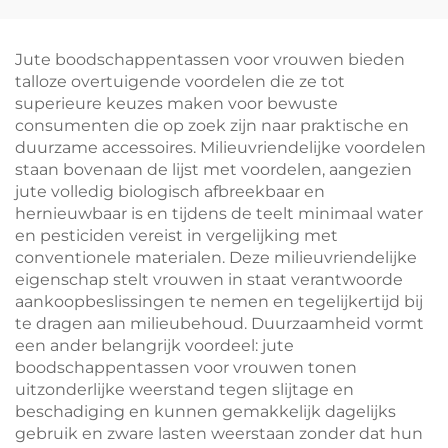
– Duurzame
met leren handvatten
promotionele
– stijlvolle thermotas
boodschappentassen
met vogel- en
Jute boodschappentassen voor vrouwen bieden
voor
bloemprint
talloze overtuigende voordelen die ze tot
groothandelsaankoop
superieure keuzes maken voor bewuste
consumenten die op zoek zijn naar praktische en
duurzame accessoires. Milieuvriendelijke voordelen
staan bovenaan de lijst met voordelen, aangezien
jute volledig biologisch afbreekbaar en
hernieuwbaar is en tijdens de teelt minimaal water
en pesticiden vereist in vergelijking met
conventionele materialen. Deze milieuvriendelijke
eigenschap stelt vrouwen in staat verantwoorde
aankoopbeslissingen te nemen en tegelijkertijd bij
te dragen aan milieubehoud. Duurzaamheid vormt
een ander belangrijk voordeel: jute
boodschappentassen voor vrouwen tonen
uitzonderlijke weerstand tegen slijtage en
beschadiging en kunnen gemakkelijk dagelijks
gebruik en zware lasten weerstaan zonder dat hun