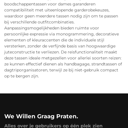
boodschappentassen voor dames garanderen
compatibiliteit met uiteenlopende garderobekeuzes,
waardoor geen meerdere tassen nodig zijn om te passen
bij verschillende outfitcombinaties.
Aanpassingsmogelijkheden bieden ruimte voor
persoonlijke expressie via monogrammering, decoratieve
elementen of kleuraccenten die de individuele stijl
versterken, zonder de verfijnde basis van hoogwaardige
juteconstructie te verliezen. De reisfunctionaliteit maakt
deze tassen ideale metgezellen voor allerlei soorten reizen:
ze kunnen effectief dienen als handbagage, strandtassen of
dagtriporganisatoren, terwijl ze bij niet-gebruik compact
op te bergen zijn.
We Willen Graag Praten.
Alles over je gebruikers op één plek zien