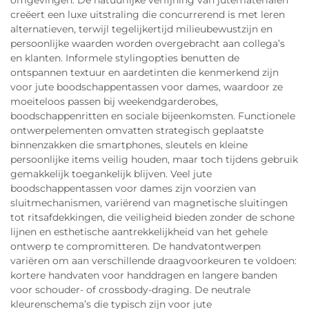
omgevingen. De natuurlijke verfijning van jutematerialen
creëert een luxe uitstraling die concurrerend is met leren
alternatieven, terwijl tegelijkertijd milieubewustzijn en
persoonlijke waarden worden overgebracht aan collega’s
en klanten. Informele stylingopties benutten de
ontspannen textuur en aardetinten die kenmerkend zijn
voor jute boodschappentassen voor dames, waardoor ze
moeiteloos passen bij weekendgarderobes,
boodschappenritten en sociale bijeenkomsten. Functionele
ontwerpelementen omvatten strategisch geplaatste
binnenzakken die smartphones, sleutels en kleine
persoonlijke items veilig houden, maar toch tijdens gebruik
gemakkelijk toegankelijk blijven. Veel jute
boodschappentassen voor dames zijn voorzien van
sluitmechanismen, variërend van magnetische sluitingen
tot ritsafdekkingen, die veiligheid bieden zonder de schone
lijnen en esthetische aantrekkelijkheid van het gehele
ontwerp te compromitteren. De handvatontwerpen
variëren om aan verschillende draagvoorkeuren te voldoen:
kortere handvaten voor handdragen en langere banden
voor schouder- of crossbody-draging. De neutrale
kleurenschema’s die typisch zijn voor jute