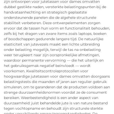
zijn ontworpen voor jutetassen voor dames omvatten
dubbel gestikte naden, versterkte belastingspunten bij de
handvataanhechting en strategisch geplaatste
ondersteunende panelen die de algehele structurele
stabiliteit verbeteren. Deze ontwerpelementen zorgen
ervoor dat de tassen hun vorm en functionaliteit behouden,
zelfs bij het dragen van zware items zoals laptops, boeken
of boodschappen gedurende langere tijd. De natuurlijke
elasticiteit van jutevezels maakt een lichte uitbreiding
onder belasting mogelijk, terwijl de tas na onbelasting
weer terugkeert naar zijn oorspronkelijke afmetingen,
waardoor permanente vervorming — die het uiterlijk en
het gebruiksgemak negatief beïnvloedt — wordt
voorkomen. Kwaliteitscontroleprotocollen voor
hoogwaardige jutetassen voor dames omvatten doorgaans
belastingstests die maanden of jaren aan regulier gebruik
simuleren, om te garanderen dat de producten voldoen aan
strenge duurzaamheidsnormen voordat ze de consument
bereiken. Weerbestendigheid is een ander aspect van
duurzaamheid: juist behandelde jute is van nature bestand
tegen vochtopname en behoudt zijn structurele sterkte
onder verschillende omgevingsomstandigheden. De