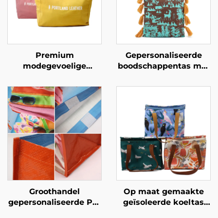
Premium
Gepersonaliseerde
modegevoelige
boodschappentas met
gepersonaliseerde
cultureel erfgoedprint
boodschappentassen –
– Ambachtelijke
Gepersonaliseerde
vormgeving geworteld
gemerkte
in lokale geschiedenis
draagzakken voor
retail en lifestyle
Groothandel
Op maat gemaakte
gepersonaliseerde PP-
geïsoleerde koeltas
geweven strandtassen
van Oxford-weefsel