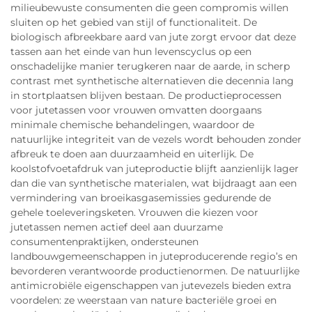
milieubewuste consumenten die geen compromis willen
sluiten op het gebied van stijl of functionaliteit. De
biologisch afbreekbare aard van jute zorgt ervoor dat deze
tassen aan het einde van hun levenscyclus op een
onschadelijke manier terugkeren naar de aarde, in scherp
contrast met synthetische alternatieven die decennia lang
in stortplaatsen blijven bestaan. De productieprocessen
voor jutetassen voor vrouwen omvatten doorgaans
minimale chemische behandelingen, waardoor de
natuurlijke integriteit van de vezels wordt behouden zonder
afbreuk te doen aan duurzaamheid en uiterlijk. De
koolstofvoetafdruk van juteproductie blijft aanzienlijk lager
dan die van synthetische materialen, wat bijdraagt aan een
vermindering van broeikasgasemissies gedurende de
gehele toeleveringsketen. Vrouwen die kiezen voor
jutetassen nemen actief deel aan duurzame
consumentenpraktijken, ondersteunen
landbouwgemeenschappen in juteproducerende regio’s en
bevorderen verantwoorde productienormen. De natuurlijke
antimicrobiële eigenschappen van jutevezels bieden extra
voordelen: ze weerstaan van nature bacteriële groei en