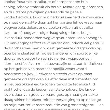
koolstofneutrale installaties of compenseren hun
ecologische voetafdruk via hernieuwbare energiebronnen
en duurzame praktijken gedurende de gehele
productiecyclus. Door hun herbruikbaarheid verminderen
op maat gemaakte draagzakken aanzienlijk de vraag naar
wegwerpplastieken; onderzoeken wijzen uit dat elke
kwalitatief hoogwaardige draagzak gedurende zijn
levensduur honderden wegwerpvarianten kan vervangen.
Dit vervangingseffect reikt verder dan individueel gebruik:
de zichtbaarheid van op maat gemaakte draagzakken op
openbare plaatsen stimuleert anderen om soortgelijke
duurzame gewoonten aan te nemen, waardoor een
‘domino-effect’ van milieubewustzijn ontstaat. Initiatieven
op het gebied van maatschappelijk verantwoord
ondernemen (MVO) erkennen steeds vaker op maat
gemaakte draagzakken als effectieve instrumenten om
milieubetrokkenheid te tonen, terwijl ze tegelijkertijd
praktische waarde bieden aan stakeholders. De lange
levensduur van goed vervaardigde, op maat gemaakte
draagzakken betekent minder vervangingen op de lange
termijn, wat tot verdere reductie van grondstofgebruik en