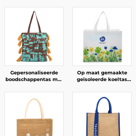
Gepersonaliseerde
Op maat gemaakte
boodschappentas met
geïsoleerde koeltas
cultureel erfgoedprint
van Oxford-weefsel
– Ambachtelijke
met leren handvatten
vormgeving geworteld
– stijlvolle thermotas
in lokale geschiedenis
met vogel- en
bloemprint