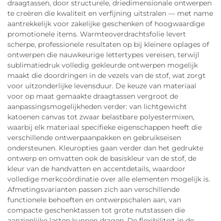
draagtassen, door structurele, driedimensionale ontwerpen
te creëren die kwaliteit en verfijning uitstralen — met name
aantrekkelijk voor zakelijke geschenken of hoogwaardige
promotionele items. Warmteoverdrachtsfolie levert
scherpe, professionele resultaten op bij kleinere oplages of
ontwerpen die nauwkeurige lettertypes vereisen, terwijl
sublimatiedruk volledig gekleurde ontwerpen mogelijk
maakt die doordringen in de vezels van de stof, wat zorgt
voor uitzonderlijke levensduur. De keuze van materiaal
voor op maat gemaakte draagtassen vergroot de
aanpassingsmogelijkheden verder: van lichtgewicht
katoenen canvas tot zwaar belastbare polyestermixen,
waarbij elk materiaal specifieke eigenschappen heeft die
verschillende ontwerpaanpakken en gebruikseisen
ondersteunen. Kleuropties gaan verder dan het gedrukte
ontwerp en omvatten ook de basiskleur van de stof, de
kleur van de handvatten en accentdetails, waardoor
volledige merkcoördinatie over alle elementen mogelijk is.
Afmetingsvarianten passen zich aan verschillende
functionele behoeften en ontwerpschalen aan, van
compacte geschenktassen tot grote nutstassen die
aanzienlijke lasten kunnen dragen. De flexibiliteit in de