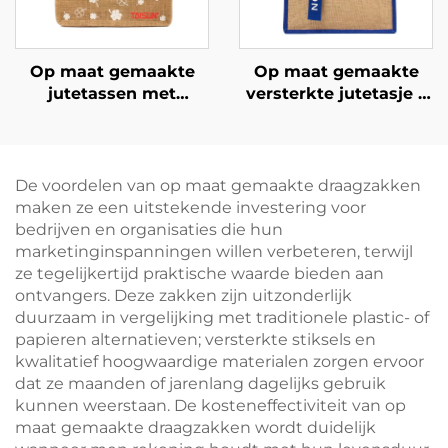
Op maat gemaakte
Op maat gemaakte
jutetassen met
versterkte jutetasje –
katoenen vak en
kleurgeblokkeerd
persoonlijke
ontwerp en
bedrukking in
bandhandvat voor
bulkverpakking –
optimale
De voordelen van op maat gemaakte draagzakken
herbruikbaar, ideaal
merkzichtbaarheid
maken ze een uitstekende investering voor
voor picknicks,
bedrijven en organisaties die hun
kamperen,
marketinginspanningen willen verbeteren, terwijl
strandbezoeken en
ze tegelijkertijd praktische waarde bieden aan
buitenactiviteiten
ontvangers. Deze zakken zijn uitzonderlijk
duurzaam in vergelijking met traditionele plastic- of
papieren alternatieven; versterkte stiksels en
kwalitatief hoogwaardige materialen zorgen ervoor
dat ze maanden of jarenlang dagelijks gebruik
kunnen weerstaan. De kosteneffectiviteit van op
maat gemaakte draagzakken wordt duidelijk