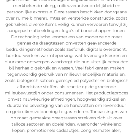
merkbekendmaking, milieuverantwoordelijkheid en
persoonlijke expressie. Deze tassen beschikken doorgaans
over ruime binnenruimtes en versterkte constructie, zodat
gebruikers diverse items veilig kunnen vervoeren terwijl zij
aangepaste afbeeldingen, logo’s of boodschappen tonen.
De technologische kenmerken van moderne op maat
gemaakte draagtassen omvatten geavanceerde
bedrukkingsmethoden zoals zeefdruk, digitale overdracht,
borduurwerk en warmtepersing, wat levendige kleuren en
duurzame ontwerpen waarborgt die hun uiterlijk behouden
bij herhaald gebruik en wassen. Veel fabrikanten maken
tegenwoordig gebruik van milieuvriendelijke materialen,
zoals biologisch katoen, gerecycled polyester en biologisch
afbreekbare stoffen, als reactie op de groeiende
milieubewustzijn onder consumenten. Het productieproces
omvat nauwkeurige afmetingen, hoogwaardig stiksel en
duurzame bevestiging van de handvatten om levensduur
en gebruikersvoldoening te garanderen. Toepassingen van
op maat gemaakte draagtassen strekken zich uit over
talloze sectoren en doeleinden, waaronder winkelend
kopen, promotionele cadeautjes, congresmaterialen,