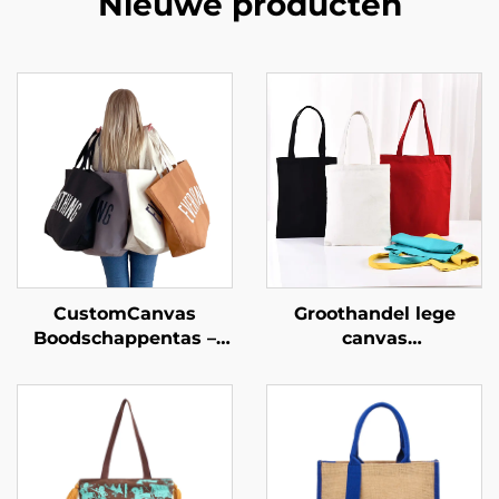
Nieuwe producten
CustomCanvas
Groothandel lege
Boodschappentas –
canvas
Oversized alledaags
boodschappentassen –
essentieel
Volledige
personalisatie
(ODM/OEM)