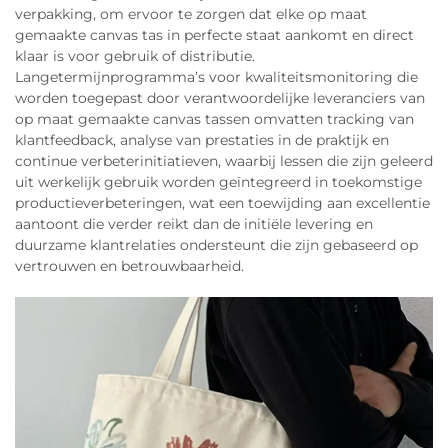
verpakking, om ervoor te zorgen dat elke op maat
gemaakte canvas tas in perfecte staat aankomt en direct
klaar is voor gebruik of distributie.
Langetermijnprogramma’s voor kwaliteitsmonitoring die
worden toegepast door verantwoordelijke leveranciers van
op maat gemaakte canvas tassen omvatten tracking van
klantfeedback, analyse van prestaties in de praktijk en
continue verbeterinitiatieven, waarbij lessen die zijn geleerd
uit werkelijk gebruik worden geïntegreerd in toekomstige
productieverbeteringen, wat een toewijding aan excellentie
aantoont die verder reikt dan de initiële levering en
duurzame klantrelaties ondersteunt die zijn gebaseerd op
vertrouwen en betrouwbaarheid.