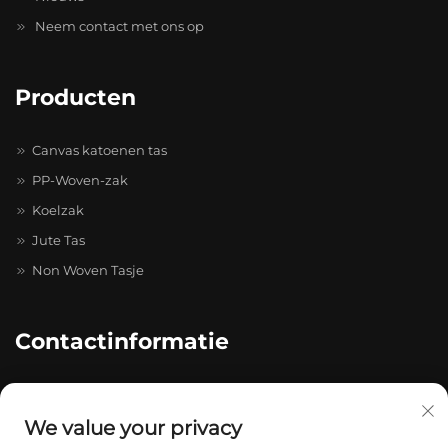
Neem contact met ons op
Producten
Canvas katoenen tas
PP-Woven-zak
Koelzak
Jute Tas
Non Woven Tasje
Contactinformatie
20-4-402, Caihong Zhihui Pioneer Park, nr. 511-731, Caihong
Ave., Longgang
We value your privacy