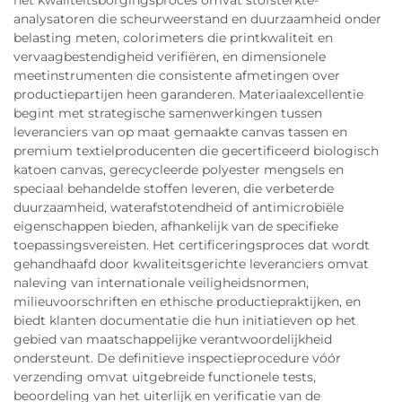
het kwaliteitsborgingsproces omvat stofsterkte-
analysatoren die scheurweerstand en duurzaamheid onder
belasting meten, colorimeters die printkwaliteit en
vervaagbestendigheid verifiëren, en dimensionele
meetinstrumenten die consistente afmetingen over
productiepartijen heen garanderen. Materiaalexcellentie
begint met strategische samenwerkingen tussen
leveranciers van op maat gemaakte canvas tassen en
premium textielproducenten die gecertificeerd biologisch
katoen canvas, gerecycleerde polyester mengsels en
speciaal behandelde stoffen leveren, die verbeterde
duurzaamheid, waterafstotendheid of antimicrobiële
eigenschappen bieden, afhankelijk van de specifieke
toepassingsvereisten. Het certificeringsproces dat wordt
gehandhaafd door kwaliteitsgerichte leveranciers omvat
naleving van internationale veiligheidsnormen,
milieuvoorschriften en ethische productiepraktijken, en
biedt klanten documentatie die hun initiatieven op het
gebied van maatschappelijke verantwoordelijkheid
ondersteunt. De definitieve inspectieprocedure vóór
verzending omvat uitgebreide functionele tests,
beoordeling van het uiterlijk en verificatie van de