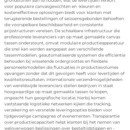
grondstoffen aan te houden, wat de levertijden verkort
voor populaire canvasgewichten en -kleuren en
kosteneffectieve oplossingen biedt voor klanten met
terugkerende bestellingen of seizoensgebonden behoeften
die voorspelbare beschikbaarheid en consistente
prijsstructuren vereisen. De schaalbare infrastructuur die
professionele leveranciers van op maat gemaakte canvas
tassen ondersteunt, omvat modulaire productieapparatuur
die snel kan worden aangepast aan verschillende
tassenmodellen, geautomatiseerde systemen die efficiëntie
behouden bij wisselende ordergroottes en flexibele
personeelsmodellen die fluctuaties in productievolumes
opvangen zonder dat dit gevolgen heeft voor levertijden of
kwaliteitsresultaten. Internationale verzendmogelijkheden
van wereldwijde leveranciers stellen bedrijven in staat
hoogwaardige op maat gemaakte tassen te kopen,
ongeacht hun geografische locatie; hierbij komen
vaststaande logistieke netwerken kijken die tracking,
verzekering en versnelde leveringsopties bieden voor
tijdgevoelige campagnes of evenementen. Transparantie
over productiecapaciteit helpt klanten bij het nemen van
weloverwogen beslissingen over besteltijdstippen en -