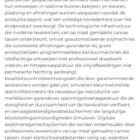
hun ontwerpen in realtime kunnen bekijken, en kleuren,
plaatsing en afmetingen kunnen aanpassen voordat de
productie begint, wat een volledige tevredenheid over het
eindproduct waarborgt. De technologische infrastructuur
die moderne leveranciers van op maat gemaakte canvas
tassen ondersteunt, omvat geautomatiseerde snijmachines
die consistente afmetingen garanderen bij grote
productielopen, programmeerbare borduurmachines die
reliëfachtige ontwerpen met professioneel draadwerk
creëren, en hittepersapparatuur die vinylafbeeldingen met
permanente hechting aanbrengt.
Kwaliteitscontroletechnologieën die door gerenommeerde
leveranciers worden gebruikt, omvatten kleurmatchende
spectrofotometers die nauwkeurige reproductie van
merkkleuren garanderen, spanningsmeetapparatuur die de
stevigheid en duurzaamheid van de handvatten verifieert,
en vervaagbestendigheidstestschermen die langdurige
blootstellingsomstandigheden simuleren. Digitale
assetmanagementsystemen die worden onderhouden door
professionele leveranciers van op maat gemaakte canvas
tassen, slaan klantontwerpbestanden veilig op, waardoor