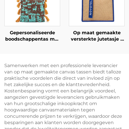
Gepersonaliseerde
Op maat gemaakte
boodschappentas met
versterkte jutetasje –
cultureel erfgoedprint
kleurgeblokkeerd
– Ambachtelijke
ontwerp en
vormgeving geworteld
bandhandvat voor
in lokale geschiedenis
optimale
Samenwerken met een professionele leverancier
merkzichtbaarheid
van op maat gemaakte canvas tassen biedt talloze
praktische voordelen die direct van invloed zijn op
het zakelijke succes en de klanttevredenheid.
Kostenbesparing vormt een belangrijk voordeel,
aangezien gevestigde leveranciers gebruikmaken
van hun grootschalige inkoopkracht om
hoogwaardige canvasmaterialen tegen
concurrerende prijzen te verkrijgen, waardoor deze
besparingen aan klanten worden doorgegeven
zonder dat de kwaliteitsnormen worden aangetast.