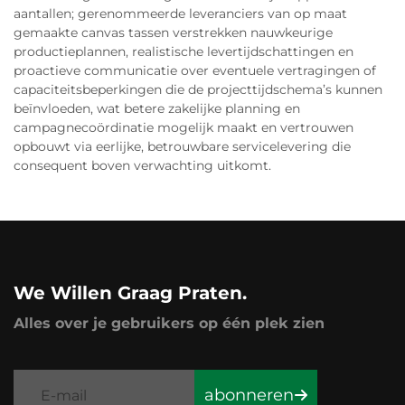
aantallen; gerenommeerde leveranciers van op maat
gemaakte canvas tassen verstrekken nauwkeurige
productieplannen, realistische levertijdschattingen en
proactieve communicatie over eventuele vertragingen of
capaciteitsbeperkingen die de projecttijdschema’s kunnen
beïnvloeden, wat betere zakelijke planning en
campagnecoördinatie mogelijk maakt en vertrouwen
opbouwt via eerlijke, betrouwbare servicelevering die
consequent boven verwachting uitkomt.
We Willen Graag Praten.
Alles over je gebruikers op één plek zien
abonneren