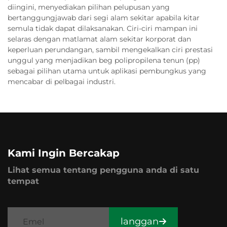
diingini, menyediakan pilihan pelupusan yang
bertanggungjawab dari segi alam sekitar apabila kitar
semula tidak dapat dilaksanakan. Ciri-ciri mampan ini
selaras dengan matlamat alam sekitar korporat dan
keperluan perundangan, sambil mengekalkan ciri prestasi
unggul yang menjadikan beg polipropilena tenun (pp)
sebagai pilihan utama untuk aplikasi pembungkus yang
mencabar di pelbagai industri.
Kami Ingin Bercakap
Lihat semua tentang pengguna anda di satu
tempat
langgan