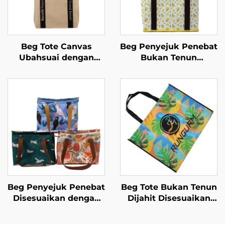
Beg Tote Canvas
Beg Penyejuk Penebat
Ubahsuai dengan
Bukan Tenun
Pemegang
Disesuaikan Bersijil –
Diperkukuh – Beg
OEM/ODM Premium
Bawaan Tahan Lama
untuk Hadiah Korporat
dan Mampu
Menampung Beban
untuk Kegunaan
Harian
Beg Penyejuk Penebat
Beg Tote Bukan Tenun
Disesuaikan dengan
Dijahit Disesuaikan
Pegangan Kulit – Tas
dengan Grafik Tropika
Termal Bergaya
Tebal – Barangan