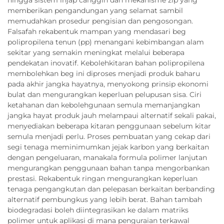
hingga sistem injap canggih dan mekanisme zip yang
memberikan pengandungan yang selamat sambil
memudahkan prosedur pengisian dan pengosongan.
Falsafah rekabentuk mampan yang mendasari beg
polipropilena tenun (pp) menangani kebimbangan alam
sekitar yang semakin meningkat melalui beberapa
pendekatan inovatif. Kebolehkitaran bahan polipropilena
membolehkan beg ini diproses menjadi produk baharu
pada akhir jangka hayatnya, menyokong prinsip ekonomi
bulat dan mengurangkan keperluan pelupusan sisa. Ciri
ketahanan dan kebolehgunaan semula memanjangkan
jangka hayat produk jauh melampaui alternatif sekali pakai,
menyediakan beberapa kitaran penggunaan sebelum kitar
semula menjadi perlu. Proses pembuatan yang cekap dari
segi tenaga meminimumkan jejak karbon yang berkaitan
dengan pengeluaran, manakala formula polimer lanjutan
mengurangkan penggunaan bahan tanpa mengorbankan
prestasi. Rekabentuk ringan mengurangkan keperluan
tenaga pengangkutan dan pelepasan berkaitan berbanding
alternatif pembungkus yang lebih berat. Bahan tambah
biodegradasi boleh diintegrasikan ke dalam matriks
polimer untuk aplikasi di mana penguraian terkawal