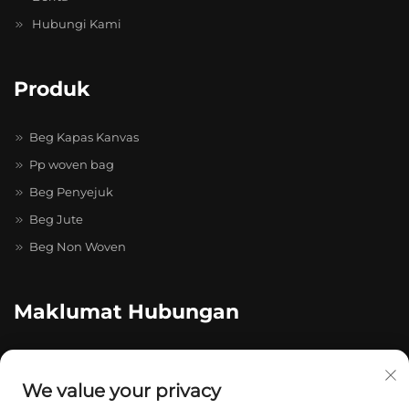
Hubungi Kami
Produk
Beg Kapas Kanvas
Pp woven bag
Beg Penyejuk
Beg Jute
Beg Non Woven
Maklumat Hubungan
no. 20-4-402, Taman Pelopor Caihong Zhihui, Jalan Caihong
No. 511–731, Longgang
We value your privacy