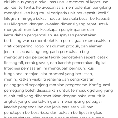
ciri khusus yang direka khas untuk memenuhi keperluan
aplikasi tertentu. Keluwesan saiz membolehkan pengilang
menghasilkan beg mulai daripada unit berkapasiti kecil 5
kilogram hingga bekas industri berskala besar berkapasiti
100 kilogram, dengan kawalan dimensi yang tepat untuk
mengoptimumkan kecekapan penyimpanan dan
kemudahan pengendalian. Keupayaan pencetakan
berbilang warna membolehkan perniagaan memasukkan
grafik terperinci, logo, maklumat produk, dan elemen
jenama secara langsung pada permukaan beg
menggunakan pelbagai teknik pencetakan seperti cetak
fleksografi, cetak gravur, dan kaedah pencetakan digital.
Integrasi pemasaran ini mengubah pembungkus
fungsional menjadi alat promosi yang berkesan,
meningkatkan visibiliti jenama dan pengiktirafan
pelanggan di sepanjang rantaian pengedaran. Konfigurasi
pemegang boleh disesuaikan untuk termasuk gelung yang
dijahit, tali yang dihermetikkan dengan haba, atau titik
angkat yang diperkukuh guna menampung pelbagai
kaedah pengendalian dan jenis peralatan. Pilihan
penutupan berbeza-beza dari bukaan berlipat ringkas