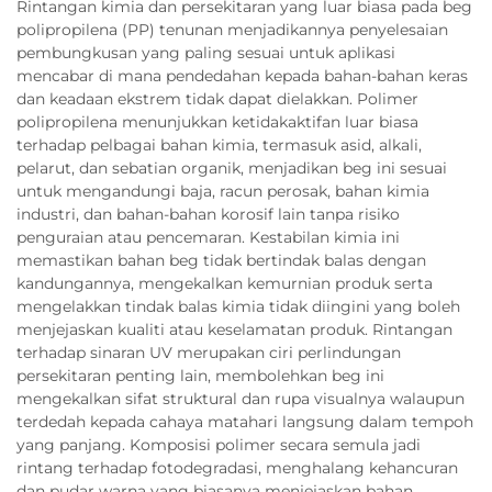
Rintangan kimia dan persekitaran yang luar biasa pada beg
polipropilena (PP) tenunan menjadikannya penyelesaian
pembungkusan yang paling sesuai untuk aplikasi
mencabar di mana pendedahan kepada bahan-bahan keras
dan keadaan ekstrem tidak dapat dielakkan. Polimer
polipropilena menunjukkan ketidakaktifan luar biasa
terhadap pelbagai bahan kimia, termasuk asid, alkali,
pelarut, dan sebatian organik, menjadikan beg ini sesuai
untuk mengandungi baja, racun perosak, bahan kimia
industri, dan bahan-bahan korosif lain tanpa risiko
penguraian atau pencemaran. Kestabilan kimia ini
memastikan bahan beg tidak bertindak balas dengan
kandungannya, mengekalkan kemurnian produk serta
mengelakkan tindak balas kimia tidak diingini yang boleh
menjejaskan kualiti atau keselamatan produk. Rintangan
terhadap sinaran UV merupakan ciri perlindungan
persekitaran penting lain, membolehkan beg ini
mengekalkan sifat struktural dan rupa visualnya walaupun
terdedah kepada cahaya matahari langsung dalam tempoh
yang panjang. Komposisi polimer secara semula jadi
rintang terhadap fotodegradasi, menghalang kehancuran
dan pudar warna yang biasanya menjejaskan bahan