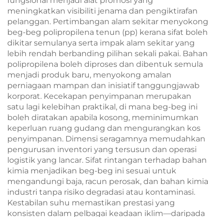
fungsional menjadi alat promosi yang
meningkatkan visibiliti jenama dan pengiktirafan
pelanggan. Pertimbangan alam sekitar menyokong
beg-beg polipropilena tenun (pp) kerana sifat boleh
dikitar semulanya serta impak alam sekitar yang
lebih rendah berbanding pilihan sekali pakai. Bahan
polipropilena boleh diproses dan dibentuk semula
menjadi produk baru, menyokong amalan
perniagaan mampan dan inisiatif tanggungjawab
korporat. Kecekapan penyimpanan merupakan
satu lagi kelebihan praktikal, di mana beg-beg ini
boleh diratakan apabila kosong, meminimumkan
keperluan ruang gudang dan mengurangkan kos
penyimpanan. Dimensi seragamnya memudahkan
pengurusan inventori yang tersusun dan operasi
logistik yang lancar. Sifat rintangan terhadap bahan
kimia menjadikan beg-beg ini sesuai untuk
mengandungi baja, racun perosak, dan bahan kimia
industri tanpa risiko degradasi atau kontaminasi.
Kestabilan suhu memastikan prestasi yang
konsisten dalam pelbagai keadaan iklim—daripada