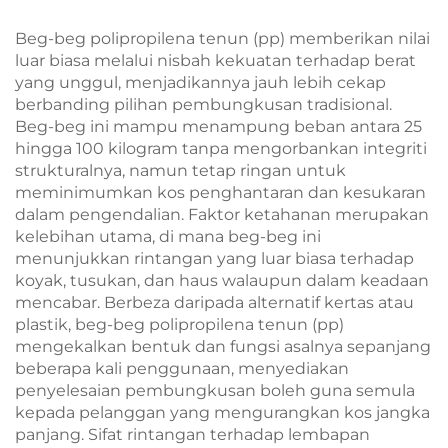
dengan Cetakan
Berjenama Menonjol
Burung & Bunga
untuk B2B
Beg-beg polipropilena tenun (pp) memberikan nilai
luar biasa melalui nisbah kekuatan terhadap berat
yang unggul, menjadikannya jauh lebih cekap
berbanding pilihan pembungkusan tradisional.
Beg-beg ini mampu menampung beban antara 25
hingga 100 kilogram tanpa mengorbankan integriti
strukturalnya, namun tetap ringan untuk
meminimumkan kos penghantaran dan kesukaran
dalam pengendalian. Faktor ketahanan merupakan
kelebihan utama, di mana beg-beg ini
menunjukkan rintangan yang luar biasa terhadap
koyak, tusukan, dan haus walaupun dalam keadaan
mencabar. Berbeza daripada alternatif kertas atau
plastik, beg-beg polipropilena tenun (pp)
mengekalkan bentuk dan fungsi asalnya sepanjang
beberapa kali penggunaan, menyediakan
penyelesaian pembungkusan boleh guna semula
kepada pelanggan yang mengurangkan kos jangka
panjang. Sifat rintangan terhadap lembapan