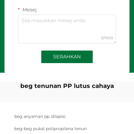
Mesej
0/1000
SERAHKAN
beg tenunan PP lutus cahaya
beg anyaman pp dilapisi
beg-beg pukal polipropilena tenun