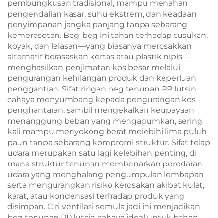
pembungkusan tradisional, mampu menahan
pengendalian kasar, suhu ekstrem, dan keadaan
penyimpanan jangka panjang tanpa sebarang
kemerosotan. Beg-beg ini tahan terhadap tusukan,
koyak, dan lelasan—yang biasanya merosakkan
alternatif berasaskan kertas atau plastik nipis—
menghasilkan penjimatan kos besar melalui
pengurangan kehilangan produk dan keperluan
penggantian. Sifat ringan beg tenunan PP lutsin
cahaya menyumbang kepada pengurangan kos
penghantaran, sambil mengekalkan keupayaan
menanggung beban yang mengagumkan, sering
kali mampu menyokong berat melebihi lima puluh
paun tanpa sebarang kompromi struktur. Sifat telap
udara merupakan satu lagi kelebihan penting, di
mana struktur tenunan membenarkan peredaran
udara yang menghalang pengumpulan lembapan
serta mengurangkan risiko kerosakan akibat kulat,
karat, atau kondensasi terhadap produk yang
disimpan. Ciri ventilasi semula jadi ini menjadikan
beg tenunan PP lutsin cahaya ideal untuk bahan