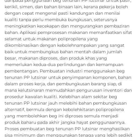
daripada penggunaan beg tenunan PP lutsinar untuk pasir,
kerikil, simen, dan bahan binaan lain, kerana pekerja boleh
dengan cepat mengenal pasti kandungan dan menilai
kualiti tanpa perlu membuka bungkusan, seterusnya
meningkatkan kecekapan dan mengurangkan pembaziran
bahan. Aplikasi pemprosesan makanan memanfaatkan sifat
selamat untuk makanan polipropilena yang
dikombinasikan dengan kebolehnampakan yang sangat
baik untuk membungkus bahan mentah dalam jumlah
besar, makanan diproses, dan produk khas yang
memerlukan kedua-dua perlindungan dan kemampuan
pembentangan. Pembuatan industri menggunakan beg
tenunan PP lutsinar untuk penyimpanan komponen, bahan
dalam proses kerja, dan pembungkusan barang siap, di
mana kelutsinaran memudahkan pengurusan inventori dan
prosedur kawalan kualiti. Kelebihan alam sekitar beg
tenunan PP lutsinar jauh melebihi bahan pembungkusan
alternatif, bermula dengan kebolehkitaran polipropilena
yang membolehkan beg ini diproses semula menjadi
produk baharu pada akhir jangka hayat penggunaannya.
Proses pembuatan beg tenunan PP lutsinar menghasilkan
sisa minimum dan menggunakan tenaga yang lebih sedikit