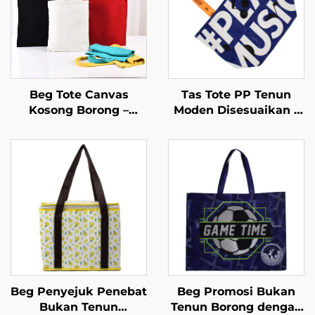
Beg Tote Canvas
Tas Tote PP Tenun
Kosong Borong –
Moden Disesuaikan –
Penyesuaian Penuh
Tas Belanja Bertema
(ODM/OEM)
Muzik untuk Aktivasi
Jenama
Beg Penyejuk Penebat
Beg Promosi Bukan
Bukan Tenun
Tenun Borong dengan