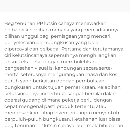
Disesuaikan Bersijil –
Jahitan – Tas Hari
OEM/ODM Premium
Permainan Berjenama
untuk Hadiah Korporat
untuk Acara Korporat
Beg tenunan PP lutsin cahaya menawarkan
pelbagai kelebihan menarik yang menjadikannya
pilihan unggul bagi perniagaan yang mencari
penyelesaian pembungkusan yang boleh
dipercayai dan pelbagai. Pertama dan terutamanya,
ciri kelutsincahaya sepenuhnya menghilangkan
unsur teka-teki dengan membolehkan
pengesahan visual isi kandungan secara serta-
merta, seterusnya mengurangkan masa dan kos
buruh yang berkaitan dengan pembukaan
bungkusan untuk tujuan pemeriksaan. Kelebihan
kelutsincahaya ini terbukti sangat bernilai dalam
operasi gudang di mana pekerja perlu dengan
cepat mengenal pasti produk tertentu atau
mengesahkan tahap inventori tanpa menyentuh
berpuluh-puluh bungkusan. Ketahanan luar biasa
beg tenunan PP lutsin cahaya jauh melebihi bahan