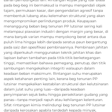
bahan pembungkus lain. Rintangan koyak yang luar biasa
pada beg-beg ini bermaksud ia mampu mengendali objek
tajam, permukaan kasar, dan pengendalian agresif tanpa
membentuk lubang atau kelemahan struktural yang akan
mengompromikan perlindungan produk. Keupayaan
menanggung beban beg tenunan PP lutsinar sering kali
melampaui piawaian industri dengan margin yang besar, di
mana banyak varian mampu menyokong berat antara dua
puluh lima hingga lebih daripada seratus paun bergantung
pada saiz dan spesifikasi pembinaannya. Pembinaan jahitan
yang diperkukuh menggunakan teknik jahitan khas dan
lapisan bahan tambahan pada titik-titik berketegangan
tinggi, memastikan bahawa pemegang, penutup, dan titik
sambungan mengekalkan integriti walaupun dalam
keadaan beban maksimum. Rintangan suhu merupakan
aspek ketahanan penting lain, kerana beg tenunan PP
lutsinar mengekalkan kestabilan struktural dan kelutsinaran
dalam julat suhu yang luas—daripada keadaan
penyimpanan sejuk beku hingga persekitaran gudang yang
panas—tanpa menjadi rapuh atau kehilangan kelenturan.
Sifat rintangan kimia melindungi beg tenunan PP lutsinar
daripada kerosakan apabila terdedah kepada minyak,