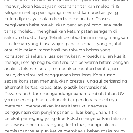
daripada fabrik tenunan tradisional. Spesifikasi kejuruteraan
menunjukkan keupayaan ketahanan tarikan melebihi 15
kilogram setiap pemegang, memastikan prestasi yang
boleh dipercayai dalam keadaan mencabar. Proses
pengikatan haba meleburkan gentian polipropilena pada
tahap molekul, menghasilkan ketumpatan seragam di
seluruh struktur beg. Teknik pembuatan ini menghilangkan
titik lemah yang biasa wujud pada alternatif yang dijahit
atau dilekatkan, menghasilkan taburan beban yang
konsisten di seluruh luas permukaan. Prosedur ujian kualiti
menguji setiap beg bukan tenunan berwarna hitam dengan
analisis tekanan ketat, termasuk pemuatan berat, ujian
jatuh, dan simulasi penggunaan berulang. Keputusan
secara konsisten menunjukkan prestasi unggul berbanding
alternatif kertas, kapas, atau plastik konvensional.
Pewarnaan hitam mengandungi bahan tambah tahan UV
yang mencegah kerosakan akibat pendedahan cahaya
matahari, mengekalkan integriti struktur semasa
penggunaan dan penyimpanan di luar bangunan. Titik
pelekat pemegang yang diperkukuh menyebarkan tekanan
ke kawasan permukaan yang lebih luas, mengelakkan
pemisahan walaupun ketika membawa beban maksimum