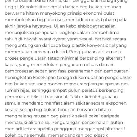
pemprosesan bahan kimia, dan penggunaan tenaga yang
tinggi. Kebolehkitar semula bahan beg bukan tenunan
berwarna hitam menyokong prinsip ekonomi bulat,
membolehkan beg diproses menjadi produk baharu pada
akhir jangka hayatnya. Ujian kebolehbiodegradasian
menunjukkan pelapukan lengkap dalam tempoh lima
tahun di bawah syarat-syarat yang sesuai, berbeza secara
menguntungkan daripada beg plastik konvensional yang
memerlukan beberapa dekad. Penggunaan air semasa
proses pengeluaran tetap minimal berbanding alternatif
kapas, yang memerlukan pengairan meluas dan air
pemprosesan sepanjang fasa penanaman dan pembuatan.
Peningkatan kecekapan tenaga di kemudahan pengeluaran
beg bukan tenunan moden mengurangkan pelepasan gas
rumah hijau sehingga empat puluh peratus berbanding
pembuatan tekstil tradisional. Faktor kebolehgunaan
semula mendarab manfaat alam sekitar secara eksponen,
kerana setiap beg bukan tenunan berwarna hitam
menghalang ratusan beg plastik sekali pakai daripada
memasuki aliran sisa. Pengurangan pencemaran lautan
menjadi ketara apabila pengguna mengadopsi alternatif
boleh guna semula, memandangkan beg plastik