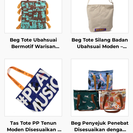
Beg Tote Ubahsuai
Beg Tote Silang Badan
Bermotif Warisan
Ubahsuai Moden –
Budaya – Rekaan
Warna Ubahsuai
Artisan yang Berakar
untuk Gaya Pakaian
pada Sejarah
Jalanan
Tempatan
Tas Tote PP Tenun
Beg Penyejuk Penebat
Moden Disesuaikan –
Disesuaikan dengan