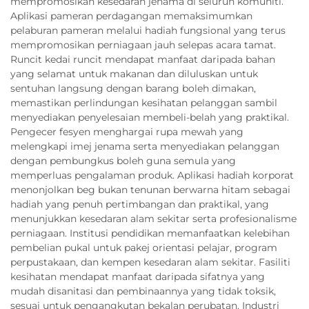
mempromosikan kesedaran jenama di seluruh komuniti.
Aplikasi pameran perdagangan memaksimumkan
pelaburan pameran melalui hadiah fungsional yang terus
mempromosikan perniagaan jauh selepas acara tamat.
Runcit kedai runcit mendapat manfaat daripada bahan
yang selamat untuk makanan dan diluluskan untuk
sentuhan langsung dengan barang boleh dimakan,
memastikan perlindungan kesihatan pelanggan sambil
menyediakan penyelesaian membeli-belah yang praktikal.
Pengecer fesyen menghargai rupa mewah yang
melengkapi imej jenama serta menyediakan pelanggan
dengan pembungkus boleh guna semula yang
memperluas pengalaman produk. Aplikasi hadiah korporat
menonjolkan beg bukan tenunan berwarna hitam sebagai
hadiah yang penuh pertimbangan dan praktikal, yang
menunjukkan kesedaran alam sekitar serta profesionalisme
perniagaan. Institusi pendidikan memanfaatkan kelebihan
pembelian pukal untuk pakej orientasi pelajar, program
perpustakaan, dan kempen kesedaran alam sekitar. Fasiliti
kesihatan mendapat manfaat daripada sifatnya yang
mudah disanitasi dan pembinaannya yang tidak toksik,
sesuai untuk pengangkutan bekalan perubatan. Industri