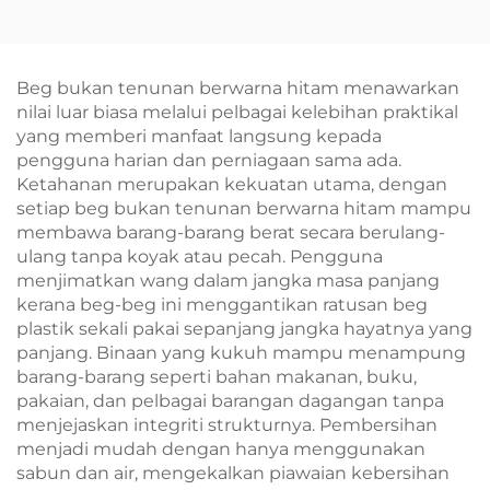
Tas Belanja Bertema
Pegangan Kulit – Tas
Muzik untuk Aktivasi
Termal Bergaya
Jenama
dengan Cetakan
Burung & Bunga
Beg bukan tenunan berwarna hitam menawarkan
nilai luar biasa melalui pelbagai kelebihan praktikal
yang memberi manfaat langsung kepada
pengguna harian dan perniagaan sama ada.
Ketahanan merupakan kekuatan utama, dengan
setiap beg bukan tenunan berwarna hitam mampu
membawa barang-barang berat secara berulang-
ulang tanpa koyak atau pecah. Pengguna
menjimatkan wang dalam jangka masa panjang
kerana beg-beg ini menggantikan ratusan beg
plastik sekali pakai sepanjang jangka hayatnya yang
panjang. Binaan yang kukuh mampu menampung
barang-barang seperti bahan makanan, buku,
pakaian, dan pelbagai barangan dagangan tanpa
menjejaskan integriti strukturnya. Pembersihan
menjadi mudah dengan hanya menggunakan
sabun dan air, mengekalkan piawaian kebersihan