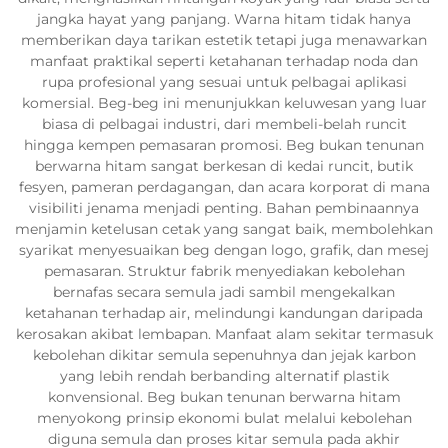
jangka hayat yang panjang. Warna hitam tidak hanya
memberikan daya tarikan estetik tetapi juga menawarkan
manfaat praktikal seperti ketahanan terhadap noda dan
rupa profesional yang sesuai untuk pelbagai aplikasi
komersial. Beg-beg ini menunjukkan keluwesan yang luar
biasa di pelbagai industri, dari membeli-belah runcit
hingga kempen pemasaran promosi. Beg bukan tenunan
berwarna hitam sangat berkesan di kedai runcit, butik
fesyen, pameran perdagangan, dan acara korporat di mana
visibiliti jenama menjadi penting. Bahan pembinaannya
menjamin ketelusan cetak yang sangat baik, membolehkan
syarikat menyesuaikan beg dengan logo, grafik, dan mesej
pemasaran. Struktur fabrik menyediakan kebolehan
bernafas secara semula jadi sambil mengekalkan
ketahanan terhadap air, melindungi kandungan daripada
kerosakan akibat lembapan. Manfaat alam sekitar termasuk
kebolehan dikitar semula sepenuhnya dan jejak karbon
yang lebih rendah berbanding alternatif plastik
konvensional. Beg bukan tenunan berwarna hitam
menyokong prinsip ekonomi bulat melalui kebolehan
diguna semula dan proses kitar semula pada akhir