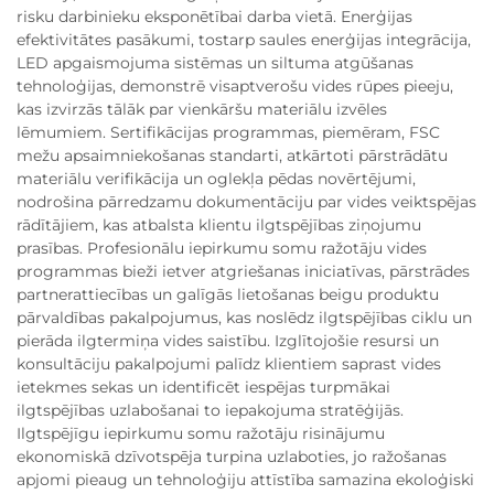
risku darbinieku eksponētībai darba vietā. Enerģijas
efektivitātes pasākumi, tostarp saules enerģijas integrācija,
LED apgaismojuma sistēmas un siltuma atgūšanas
tehnoloģijas, demonstrē visaptverošu vides rūpes pieeju,
kas izvirzās tālāk par vienkāršu materiālu izvēles
lēmumiem. Sertifikācijas programmas, piemēram, FSC
mežu apsaimniekošanas standarti, atkārtoti pārstrādātu
materiālu verifikācija un oglekļa pēdas novērtējumi,
nodrošina pārredzamu dokumentāciju par vides veiktspējas
rādītājiem, kas atbalsta klientu ilgtspējības ziņojumu
prasības. Profesionālu iepirkumu somu ražotāju vides
programmas bieži ietver atgriešanas iniciatīvas, pārstrādes
partnerattiecības un galīgās lietošanas beigu produktu
pārvaldības pakalpojumus, kas noslēdz ilgtspējības ciklu un
pierāda ilgtermiņa vides saistību. Izglītojošie resursi un
konsultāciju pakalpojumi palīdz klientiem saprast vides
ietekmes sekas un identificēt iespējas turpmākai
ilgtspējības uzlabošanai to iepakojuma stratēģijās.
Ilgtspējīgu iepirkumu somu ražotāju risinājumu
ekonomiskā dzīvotspēja turpina uzlaboties, jo ražošanas
apjomi pieaug un tehnoloģiju attīstība samazina ekoloģiski