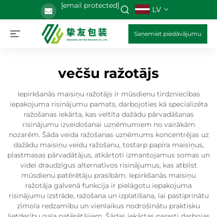
[email protected]
LV
Saņemiet piedāvājumu
večšu ražotājs
Iepirkšanās maisiņu ražotājs ir mūsdienu tirdzniecības
iepakojuma risinājumu pamats, darbojoties kā specializēta
ražošanas iekārta, kas veltīta dažādu pārvadāšanas
risinājumu izveidošanai uzņēmumiem no vairākām
nozarēm. Šāda veida ražošanas uzņēmums koncentrējas uz
dažādu maisiņu veidu ražošanu, tostarp papīra maisiņus,
plastmasas pārvadātājus, atkārtoti izmantojamus somas un
videi draudzīgus alternatīvos risinājumus, kas atbilst
mūsdienu patērētāju prasībām. Iepirkšanās maisiņu
ražotāja galvenā funkcija ir pielāgotu iepakojuma
risinājumu izstrāde, ražošana un izplatīšana, lai pastiprinātu
zīmola redzamību un vienlaikus nodrošinātu praktisku
lietderību gala patērētājiem. Šādas iekārtas parasti darbojas