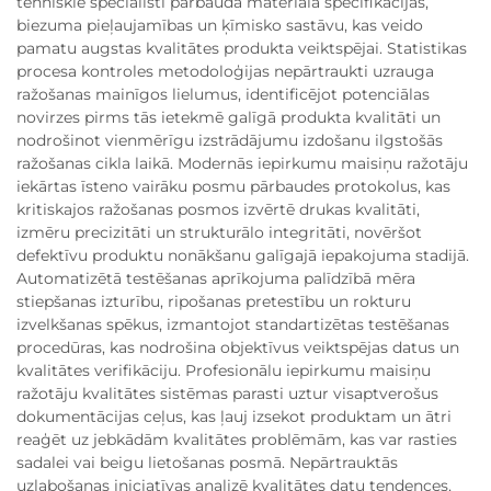
tehniskie speciālisti pārbauda materiāla specifikācijas,
biezuma pieļaujamības un ķīmisko sastāvu, kas veido
pamatu augstas kvalitātes produkta veiktspējai. Statistikas
procesa kontroles metodoloģijas nepārtraukti uzrauga
ražošanas mainīgos lielumus, identificējot potenciālas
novirzes pirms tās ietekmē galīgā produkta kvalitāti un
nodrošinot vienmērīgu izstrādājumu izdošanu ilgstošās
ražošanas cikla laikā. Modernās iepirkumu maisiņu ražotāju
iekārtas īsteno vairāku posmu pārbaudes protokolus, kas
kritiskajos ražošanas posmos izvērtē drukas kvalitāti,
izmēru precizitāti un strukturālo integritāti, novēršot
defektīvu produktu nonākšanu galīgajā iepakojuma stadijā.
Automatizētā testēšanas aprīkojuma palīdzībā mēra
stiepšanas izturību, ripošanas pretestību un rokturu
izvelkšanas spēkus, izmantojot standartizētas testēšanas
procedūras, kas nodrošina objektīvus veiktspējas datus un
kvalitātes verifikāciju. Profesionālu iepirkumu maisiņu
ražotāju kvalitātes sistēmas parasti uztur visaptverošus
dokumentācijas ceļus, kas ļauj izsekot produktam un ātri
reaģēt uz jebkādām kvalitātes problēmām, kas var rasties
sadalei vai beigu lietošanas posmā. Nepārtrauktās
uzlabošanas iniciatīvas analizē kvalitātes datu tendences,