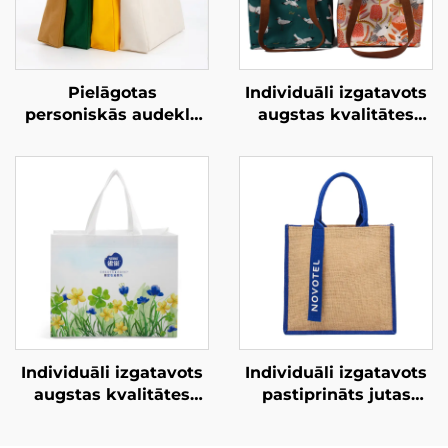
Pielāgotas
Individuāli izgatavots
personiskās audekla
augstas kvalitātes
pārnēsājamās
oksforda auduma
maisiņas – uzlabojiet
izolēts ledussomu
savu zīmolu ar
maisiņš ar ādas
pielāgotu preču
rokturi – stilīgs
izstrādājumiem
termosomiņš ar putnu
un ziedu ornamentu
Individuāli izgatavots
Individuāli izgatavots
augstas kvalitātes
pastiprināts jutas
oksforda auduma
somiņš – krāsu bloku
izolēts ledussomu
dizains un lentes