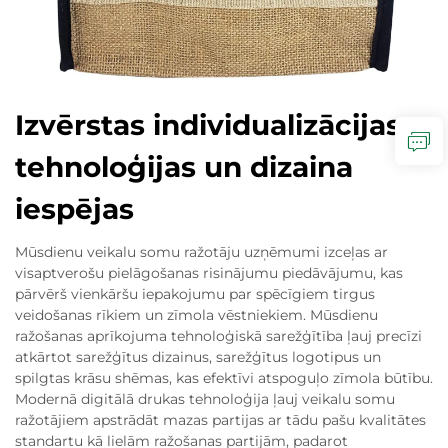
Izvērstas individualizācijas
tehnoloģijas un dizaina
iespējas
Mūsdienu veikalu somu ražotāju uzņēmumi izceļas ar
visaptverošu pielāgošanas risinājumu piedāvājumu, kas
pārvērš vienkāršu iepakojumu par spēcīgiem tirgus
veidošanas rīkiem un zīmola vēstniekiem. Mūsdienu
ražošanas aprīkojuma tehnoloģiskā sarežģītība ļauj precīzi
atkārtot sarežģītus dizainus, sarežģītus logotipus un
spilgtas krāsu shēmas, kas efektīvi atspoguļo zīmola būtību.
Modernā digitālā drukas tehnoloģija ļauj veikalu somu
ražotājiem apstrādāt mazas partijas ar tādu pašu kvalitātes
standartu kā lielām ražošanas partijām, padarot