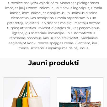
tirdzniecības ķēžu vajadzībām. Modernās pielāgošanas
iespējas ļauj uzņēmumiem iekļaut savus logotipus, zīmola
krāsas, komunikācijas ziņojumus un unikālus dizaina
elementus, kas nostiprina zīmola atpazīstamību un
patērētāju lojalitāti. Iepirkšanās maisiņu ražotāju nozare
turpina attīstīties, ieviešot digitālos drukas paņēmienus,
ilgtspējīgu materiālu inovācijas un automatizētus
ražošanas procesus, kas uzlabo efektivitāti, vienlaikus
saglabājot konkurences spējīgas cenās klientiem, kuri
meklē uzticamus iepakojuma risinājumus.
Jauni produkti