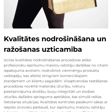
Kvalitātes nodrošināšana un
ražošanas uzticamība
Izcilas kvalitātes nodrošināšanas procedūras atšķir
profesionālu iepirkumu maisiņu ražotāju darbības no citiem
iepakojuma avotiem, nodrošinot vienmērīgu produkta
veiktspēju, kas atbilst stingriem komerciālajiem
standartiem un klientu sagaidām. Visaptverošas testēšanas
procedūras novērtē materiāla izturību, rokturu
piestiprinājuma drošību, šuvju integritāti un slodzes
izturību dažādos sprieguma apstākļos, kas simulē reālas
lietošanas situācijas. Kvalitātes kontroles pasākumi sākas ar
ieejošo sirovielu pārbaudi, kur iepirkumu maisiņu ražotāju