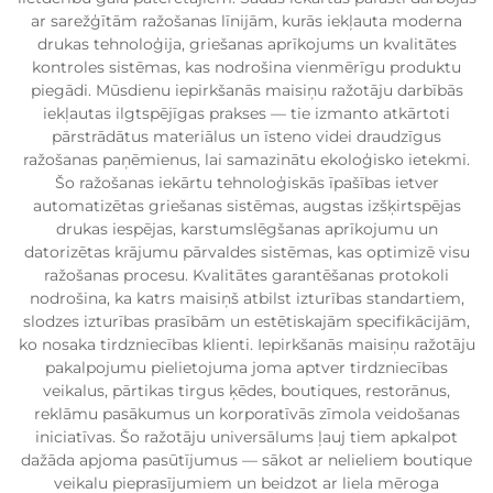
ar sarežģītām ražošanas līnijām, kurās iekļauta moderna
drukas tehnoloģija, griešanas aprīkojums un kvalitātes
kontroles sistēmas, kas nodrošina vienmērīgu produktu
piegādi. Mūsdienu iepirkšanās maisiņu ražotāju darbībās
iekļautas ilgtspējīgas prakses — tie izmanto atkārtoti
pārstrādātus materiālus un īsteno videi draudzīgus
ražošanas paņēmienus, lai samazinātu ekoloģisko ietekmi.
Šo ražošanas iekārtu tehnoloģiskās īpašības ietver
automatizētas griešanas sistēmas, augstas izšķirtspējas
drukas iespējas, karstumslēgšanas aprīkojumu un
datorizētas krājumu pārvaldes sistēmas, kas optimizē visu
ražošanas procesu. Kvalitātes garantēšanas protokoli
nodrošina, ka katrs maisiņš atbilst izturības standartiem,
slodzes izturības prasībām un estētiskajām specifikācijām,
ko nosaka tirdzniecības klienti. Iepirkšanās maisiņu ražotāju
pakalpojumu pielietojuma joma aptver tirdzniecības
veikalus, pārtikas tirgus ķēdes, boutiques, restorānus,
reklāmu pasākumus un korporatīvās zīmola veidošanas
iniciatīvas. Šo ražotāju universālums ļauj tiem apkalpot
dažāda apjoma pasūtījumus — sākot ar nelieliem boutique
veikalu pieprasījumiem un beidzot ar liela mēroga