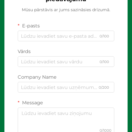
Mūsu pārstāvis ar jums sazināsies drīzumā.
E-pasts
0/100
Vārds
0/100
Company Name
0/200
Message
0/1000