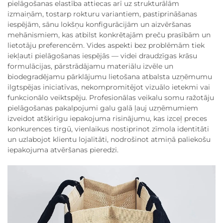
pielāgošanas elastība attiecas arī uz strukturālām
izmaiņām, tostarp rokturu variantiem, pastiprināšanas
iespējām, sānu lokšņu konfigurācijām un aizvēršanas
mehānismiem, kas atbilst konkrētajām preču prasībām un
lietotāju preferencēm. Vides aspekti bez problēmām tiek
iekļauti pielāgošanas iespējās — videi draudzīgas krāsu
formulācijas, pārstrādājamu materiālu izvēle un
biodegradējamu pārklājumu lietošana atbalsta uzņēmumu
ilgtspējas iniciatīvas, nekompromitējot vizuālo ietekmi vai
funkcionālo veiktspēju. Profesionālas veikalu somu ražotāju
pielāgošanas pakalpojumi galu galā ļauj uzņēmumiem
izveidot atšķirīgu iepakojuma risinājumu, kas izceļ preces
konkurences tirgū, vienlaikus nostiprinot zīmola identitāti
un uzlabojot klientu lojalitāti, nodrošinot atmiņā paliekošu
iepakojuma atvēršanas pieredzi.