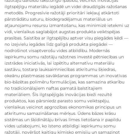
ražotāju darbību raksturīgo īpašību, veicinot inovācijas
ilgtspējīgu materiālu iegādē un videi draudzīgās ražošanas
metodēs. Progresīvie ražotāji prioritāri iekļauj atkārtoti
pārstrādātu saturu, biodegradējamus materiālus un
atjaunojamu resursu izmantošanu, kas minimizē ietekmi uz
vidi, vienlaikus saglabājot augstas produkta veiktspējas
prasības. Saistība ar ilgtspējību aptver visu piegādes ķēdi —
no izejvielu iegādes līdz galīgā produkta piegādei —
nodrošinot visaptverošu vides atbildību. Modernās
iepirkumu somu ražotāju ražotnes investē pētniecības un
izstrādes iniciatīvās, lai izpētītu alternatīvu materiālu
sastāvu, tostarp lauksaimniecības atkritumu šķiedras,
okeānu plastmasas savākšanas programmas un inovatīvas
bio-bāzētas polimēru formulācijas, kas samazina atkarību
no tradicionālajiem naftas pamatā balstītajiem
materiāliem. Šīs ilgtspējīgās inovācijas bieži rezultē
produktos, kas pārsniedz parasto somu veiktspēju,
vienlaikus veicinot apgrozības ekonomikas principus un
atkritumu samazināšanas mērķus. Ūdens bāzes krāsu
sistēmas un šķīdinātāju brīvas līmes lietošana ir papildu
vides uzlabojumi, ko īsteno atbildīgi iepirkumu somu
ražotāji, novēršot kaitīgu ķīmisko emisiju un samazinot