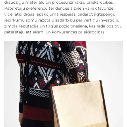
draudzīgu materiālu un procesu izmaksu priekšrocības.
Patērētāju preferenču tendences aizvien vairāk favorizē
videi atbildīgas iepakojuma iespējas, padarot ilgtspējīgu
iepirkumu somu ražotāju sadarbību par vērtīgu investīciju
zīmola reputācijā un tirgus pozicionēšanā, kas rada pozitīvu
patērētāju attieksmi un konkurences priekšrocības.