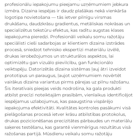
profesionālu iepakojumu pieejamu uzņēmumiem jebkura
izmēra. Dizaina iespējas ir daudz plašākas nekā vienkārša
logotipa novietošana — tās ietver pilnīgu virsmas
drukāšanu, daudzkrāsu gradientus, metāliskas nokrāsas un
specializētus tekstūru efektus, kas radītu augstas klases
iepakojuma pieredzi. Profesionāli veikalu somu ražotāju
speciālisti cieši sadarbojas ar klientiem dizaina izstrādes
procesā, sniedzot tehnisko ekspertīzi materiālu izvēlē,
drukas ierobežojumos un strukturālos aspektos, lai
optimizētu gan vizuālo pievilcību, gan funkcionālo
veiktspēju. Datorizētās dizaina sistēmas ļauj ātri izveidot
prototipus un paraugus, ļaujot uzņēmumiem novērtēt
vairākus dizaina variantus pirms pārejas uz pilnu ražošanu.
Šis iteratīvais pieejas veids nodrošina, ka gala produkti
atbilst precīzi noteiktajām prasībām, vienlaikus identificējot
iespējamus uzlabojumus, kas paaugstina vispārējo
iepakojuma efektivitāti. Kvalitātes kontroles pasākumi visā
pielāgošanas procesā ietver krāsu atbilstības protokolus,
drukas pozicionēšanas precizitātes pārbaudes un materiālu
saķeres testēšanu, kas garantē vienmērīgus rezultātus visā
ražošanas partijā. Mūsdienu veikalu somu ražotāju