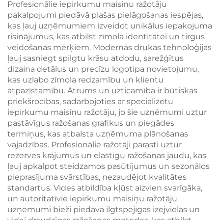
Profesionālie iepirkumu maisiņu ražotāju
pakalpojumi piedāvā plašas pielāgošanas iespējas,
kas ļauj uzņēmumiem izveidot unikālus iepakojuma
risinājumus, kas atbilst zīmola identitātei un tirgus
veidošanas mērķiem. Modernās drukas tehnoloģijas
ļauj sasniegt spilgtu krāsu atdodu, sarežģītus
dizaina detālus un precīzu logotipa novietojumu,
kas uzlabo zīmola redzamību un klientu
atpazīstamību. Ātrums un uzticamība ir būtiskas
priekšrocības, sadarbojoties ar specializētu
iepirkumu maisiņu ražotāju, jo šie uzņēmumi uztur
pastāvīgus ražošanas grafikus un piegādes
termiņus, kas atbalsta uzņēmuma plānošanas
vajadzības. Profesionālie ražotāji parasti uztur
rezerves krājumus un elastīgu ražošanas jaudu, kas
ļauj apkalpot steidzamos pasūtījumus un sezonālos
pieprasījuma svārstības, nezaudējot kvalitātes
standartus. Vides atbildība kļūst aizvien svarīgāka,
un autoritatīvie iepirkumu maisiņu ražotāju
uzņēmumi bieži piedāvā ilgtspējīgas izejvielas un