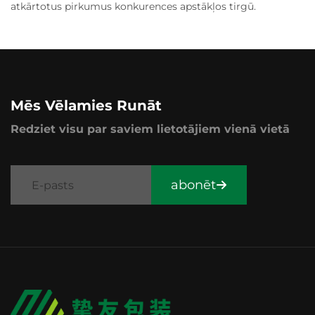
atkārtotus pirkumus konkurences apstākļos tirgū.
Mēs Vēlamies Runāt
Redziet visu par saviem lietotājiem vienā vietā
abonēt