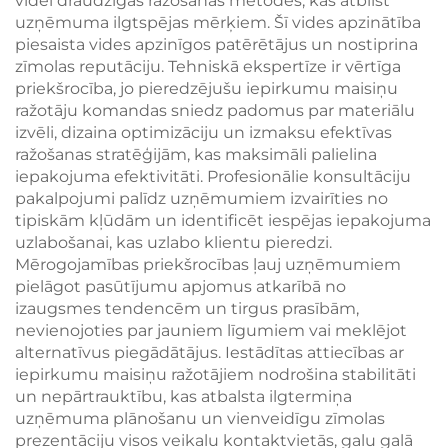
videi draudzīgas ražošanas metodes, kas atbilst
uzņēmuma ilgtspējas mērķiem. Šī vides apzinātība
piesaista vides apzinīgos patērētājus un nostiprina
zīmolas reputāciju. Tehniskā ekspertīze ir vērtīga
priekšrocība, jo pieredzējušu iepirkumu maisiņu
ražotāju komandas sniedz padomus par materiālu
izvēli, dizaina optimizāciju un izmaksu efektīvas
ražošanas stratēģijām, kas maksimāli palielina
iepakojuma efektivitāti. Profesionālie konsultāciju
pakalpojumi palīdz uzņēmumiem izvairīties no
tipiskām kļūdām un identificēt iespējas iepakojuma
uzlabošanai, kas uzlabo klientu pieredzi.
Mērogojamības priekšrocības ļauj uzņēmumiem
pielāgot pasūtījumu apjomus atkarībā no
izaugsmes tendencēm un tirgus prasībām,
nevienojoties par jauniem līgumiem vai meklējot
alternatīvus piegādātājus. Iestādītas attiecības ar
iepirkumu maisiņu ražotājiem nodrošina stabilitāti
un nepārtrauktību, kas atbalsta ilgtermiņa
uzņēmuma plānošanu un vienveidīgu zīmolas
prezentāciju visos veikalu kontaktvietās, galu galā