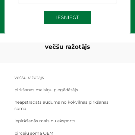
IESNIEGT
večšu ražotājs
večšu ražotājs
pirkšanas maisiņu piegādātājs
neapstrādāts audums no kokvilnas pirkšanas
soma
iepirkšanās maisiņu eksports
pircēju soma OEM