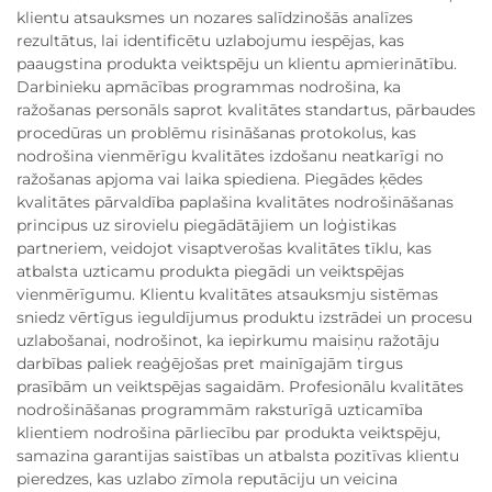
klientu atsauksmes un nozares salīdzinošās analīzes
rezultātus, lai identificētu uzlabojumu iespējas, kas
paaugstina produkta veiktspēju un klientu apmierinātību.
Darbinieku apmācības programmas nodrošina, ka
ražošanas personāls saprot kvalitātes standartus, pārbaudes
procedūras un problēmu risināšanas protokolus, kas
nodrošina vienmērīgu kvalitātes izdošanu neatkarīgi no
ražošanas apjoma vai laika spiediena. Piegādes ķēdes
kvalitātes pārvaldība paplašina kvalitātes nodrošināšanas
principus uz sirovielu piegādātājiem un loģistikas
partneriem, veidojot visaptverošas kvalitātes tīklu, kas
atbalsta uzticamu produkta piegādi un veiktspējas
vienmērīgumu. Klientu kvalitātes atsauksmju sistēmas
sniedz vērtīgus ieguldījumus produktu izstrādei un procesu
uzlabošanai, nodrošinot, ka iepirkumu maisiņu ražotāju
darbības paliek reaģējošas pret mainīgajām tirgus
prasībām un veiktspējas sagaidām. Profesionālu kvalitātes
nodrošināšanas programmām raksturīgā uzticamība
klientiem nodrošina pārliecību par produkta veiktspēju,
samazina garantijas saistības un atbalsta pozitīvas klientu
pieredzes, kas uzlabo zīmola reputāciju un veicina