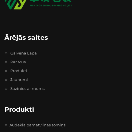
Ārējās saites
Galvenā Lapa
Par Mūs
Produkti
Jaunumi
Sazinies ar mums
Produkti
Audekla pamatvilnas somiņš