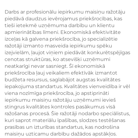
maisiņš ar ādas
rokturis zīmola
rokturi – stilīgs
redzamībai
Darbs ar profesionālu iepirkumu maisiņu ražotāju
termosomiņš ar putnu
piedāvā daudzus ievērojamus priekšrocības, kas
un ziedu ornamentu
tieši ietekmē uzņēmuma darbību un klientu
apmierinātības līmeni. Ekonomiskā efektivitāte
izceļas kā galvena priekšrocība, jo specializētie
ražotāji izmanto masveida iepirkumu spēku
izejvielām, ļaujot viņiem piedāvāt konkurētspējīgas
cenotas struktūras, ko atsevišķi uzņēmumi
neatkarīgi nevar sasniegt. Šī ekonomiskā
priekšrocība ļauj veikaliem efektīvāk izmantot
budžeta resursus, saglabājot augstas kvalitātes
iepakojuma standartus. Kvalitātes vienveidība ir vēl
viena nozīmīga priekšrocība, jo apstiprināti
iepirkumu maisiņu ražotāju uzņēmumi ievieš
stingrus kvalitātes kontroles pasākumus visā
ražošanas procesā. Šie ražotāji nodarbo speciālistus,
kuri saprot materiālu īpašības, slodzes testēšanas
prasības un izturības standartus, kas nodrošina
maisiņu uzticamu darbību dažādos apstākļos.