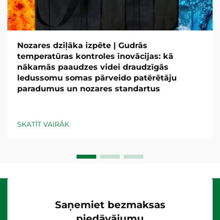
Nozares dziļāka izpēte | Gudrās
temperatūras kontroles inovācijas: kā
nākamās paaudzes videi draudzīgās
ledussomu somas pārveido patērētāju
paradumus un nozares standartus
SKATĪT VAIRĀK
Saņemiet bezmaksas
piedāvājumu