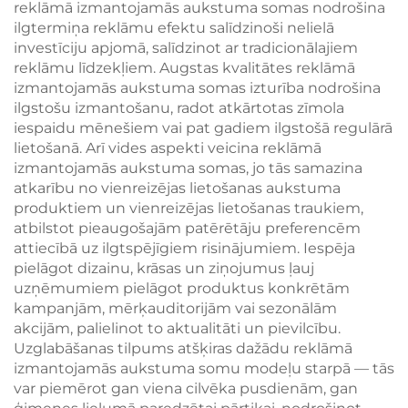
reklāmā izmantojamās aukstuma somas nodrošina
ilgtermiņa reklāmu efektu salīdzinoši nelielā
investīciju apjomā, salīdzinot ar tradicionālajiem
reklāmu līdzekļiem. Augstas kvalitātes reklāmā
izmantojamās aukstuma somas izturība nodrošina
ilgstošu izmantošanu, radot atkārtotas zīmola
iespaidu mēnešiem vai pat gadiem ilgstošā regulārā
lietošanā. Arī vides aspekti veicina reklāmā
izmantojamās aukstuma somas, jo tās samazina
atkarību no vienreizējas lietošanas aukstuma
produktiem un vienreizējas lietošanas traukiem,
atbilstot pieaugošajām patērētāju preferencēm
attiecībā uz ilgtspējīgiem risinājumiem. Iespēja
pielāgot dizainu, krāsas un ziņojumus ļauj
uzņēmumiem pielāgot produktus konkrētām
kampanjām, mērķauditorijām vai sezonālām
akcijām, palielinot to aktualitāti un pievilcību.
Uzglabāšanas tilpums atšķiras dažādu reklāmā
izmantojamās aukstuma somu modeļu starpā — tās
var piemērot gan viena cilvēka pusdienām, gan