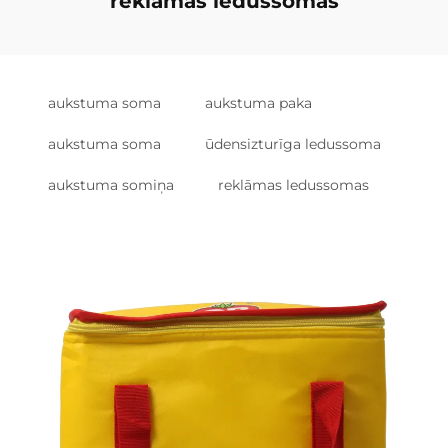
reklāmas ledussomas
aukstuma soma
aukstuma paka
aukstuma soma
ūdensizturīga ledussoma
aukstuma somiņa
reklāmas ledussomas