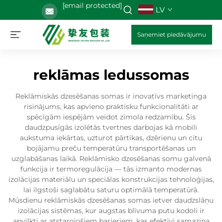
[email protected]
LV
Saņemiet piedāvājumu
reklāmas ledussomas
Reklāmiskās dzesēšanas somas ir inovatīvs marketinga
risinājums, kas apvieno praktisku funkcionalitāti ar
spēcīgām iespējām veidot zīmola redzamību. Šīs
daudzpusīgās izolētās tvertnes darbojas kā mobili
aukstuma iekārtas, uzturot pārtikas, dzērienu un citu
bojājamu preču temperatūru transportēšanas un
uzglabāšanas laikā. Reklāmisko dzesēšanas somu galvenā
funkcija ir termoregulācija — tās izmanto modernas
izolācijas materiālu un speciālas konstrukcijas tehnoloģijas,
lai ilgstoši saglabātu saturu optimālā temperatūrā.
Mūsdienu reklāmiskās dzesēšanas somas ietver daudzslāņu
izolācijas sistēmas, kur augstas blīvuma putu kodoli ir
apvilkti ar atstarojošiem barjeriem, kas efektīvi samazina