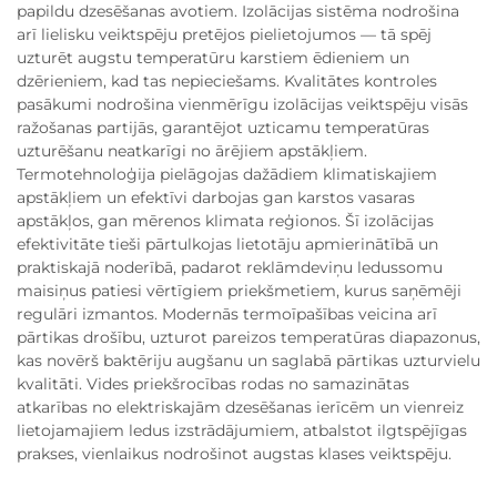
papildu dzesēšanas avotiem. Izolācijas sistēma nodrošina
arī lielisku veiktspēju pretējos pielietojumos — tā spēj
uzturēt augstu temperatūru karstiem ēdieniem un
dzērieniem, kad tas nepieciešams. Kvalitātes kontroles
pasākumi nodrošina vienmērīgu izolācijas veiktspēju visās
ražošanas partijās, garantējot uzticamu temperatūras
uzturēšanu neatkarīgi no ārējiem apstākļiem.
Termotehnoloģija pielāgojas dažādiem klimatiskajiem
apstākļiem un efektīvi darbojas gan karstos vasaras
apstākļos, gan mērenos klimata reģionos. Šī izolācijas
efektivitāte tieši pārtulkojas lietotāju apmierinātībā un
praktiskajā noderībā, padarot reklāmdeviņu ledussomu
maisiņus patiesi vērtīgiem priekšmetiem, kurus saņēmēji
regulāri izmantos. Modernās termoīpašības veicina arī
pārtikas drošību, uzturot pareizos temperatūras diapazonus,
kas novērš baktēriju augšanu un saglabā pārtikas uzturvielu
kvalitāti. Vides priekšrocības rodas no samazinātas
atkarības no elektriskajām dzesēšanas ierīcēm un vienreiz
lietojamajiem ledus izstrādājumiem, atbalstot ilgtspējīgas
prakses, vienlaikus nodrošinot augstas klases veiktspēju.