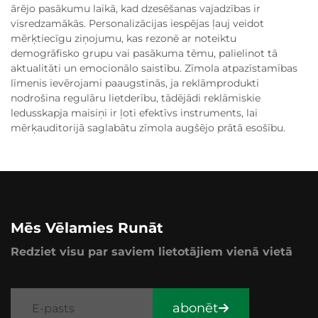
ārējo pasākumu laikā, kad dzesēšanas vajadzības ir
visredzamākās. Personalizācijas iespējas ļauj veidot
mērķtiecīgu ziņojumu, kas rezonē ar noteiktu
demogrāfisko grupu vai pasākuma tēmu, palielinot tā
aktualitāti un emocionālo saistību. Zīmola atpazīstamības
līmenis ievērojami paaugstinās, ja reklāmprodukti
nodrošina regulāru lietderību, tādējādi reklāmiskie
ledusskapja maisiņi ir ļoti efektīvs instruments, lai
mērķauditorijā saglabātu zīmola augšējo prātā esošību.
Mēs Vēlamies Runāt
Redziet visu par saviem lietotājiem vienā vietā
abonēt