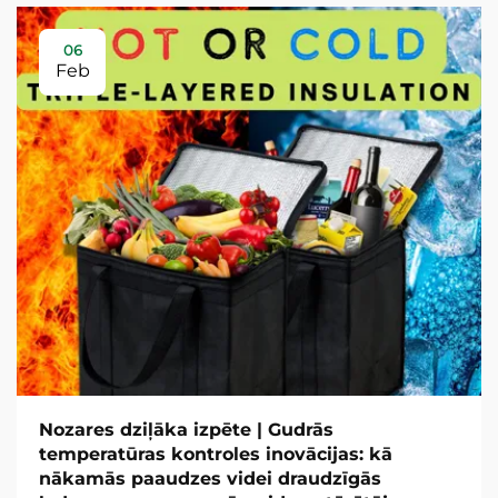
06
Feb
Nozares dziļāka izpēte | Gudrās
temperatūras kontroles inovācijas: kā
nākamās paaudzes videi draudzīgās