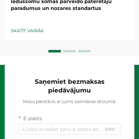
ledussomu somas pārveido patērētāju
paradumus un nozares standartus
SKATĪT VAIRĀK
Saņemiet bezmaksas
piedāvājumu
Mūsu pārstāvis ar jums sazināsies drīzumā.
E-pasts
0/100