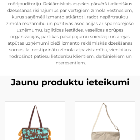
mērķauditoriju. Reklāmiskais aspekts pārvērš ikdienišķus
dzesēšanas risinājumus par vērtīgiem zīmola vēstnesiem,
kurus saņēmēji izmanto atkārtoti, radot nepārtrauktu
zīmola redzamību un pozitīvas asociācijas ar sponsorējošo
uzņēmumu. Izglītības iestādes, veselības aprūpes
organizācijas, pārtikas pakalpojumu sniedzēji un ārējās
atpūtas uzņēmumi bieži izmanto reklāmiskās dzesēšanas
somas, lai nostiprinātu zīmola atpazīstamību, vienlaikus
nodrošinot patiesu lietderību klientiem, darbiniekiem un
interesentiem.
Jaunu produktu ieteikumi