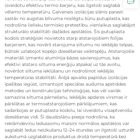
izveidotu efektīvu termo barjeru, kas ilgstoši saglabā
vēlamo temperatūru. Galvenais izolācijas slānis parasti
sastāv no augstas blīvuma noslēgtu šūnu putuplasta, kas
nodrošina lielisku termisko pretestību, vienlaikus saglabājot
strukturālo stabilitāti dažādos apstākļos. Šis putuplasta
kodols stratēģiski novietots starp atstarojošiem folijas
barjeriem, kas novērš starojuma siltumu no iekšējās telpas,
būtiski uzlabojot kopējo dzesēšanas veiktspēju. Atstarojošie
materiāli izmanto alumīnija bāzes savienojumus, kas
efektīvi atstaro siltuma enerģiju atpakaļ uz tās avotu,
novēršot siltuma iekļūšanu un nodrošinot iekšējās
temperatūras stabilitāti. Ārējā apvalks papildus izolācijas
īpašības iegūst, izmantojot speciālas auduma apstrādes
metodes un konstrukcijas tehnoloģijas, kas vēl vairāk
samazina siltuma pārnešanu. Iekšējās apdares virsmas ir
pārklātas ar termoatstarojošiem pārklājumiem, kas
sadarbojas ar putuplasta kodolu, lai izveidotu visaptverošu
dzesēšanas vidi. Šī daudzslāņu pieeja nodrošina, ka
reklāmdeviņu ledussomu maisiņi normālos apstākļos var
saglabāt ledus neizkušanu 12–24 stundas un ilgstoši uzturēt
aukstumā uzglabātos produktus drošā temperatūrā bez