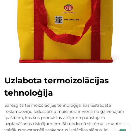
Uzlabota termoizolācijas
tehnoloģija
Sarežģītā termoizolācijas tehnoloģija, kas iestrādāta
reklāmdeviņu ledussomu maisiņos, ir viena no galvenajām
īpašībām, kas šos produktus atšķir no parastajām
uzglabāšanas risinājumiem. Šī modernā sistēma izmanto
vairākus savstarpēji saskaņotus izolācijas slāņus, lai