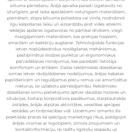
siltuma pārnešanu. Ārējā apvalka parasti izgatavots no
izturīgiem, pret laika apstākļiem noturīgiem materiāliem,
piemēram, stipra blīvuma poliestera vai vinila, nodrošinot
ilgu kalpošanas laiku un aizsardzību pret vides ietekmi.
Iekšējās apdares izgatavotas no pārtikai drošiem, viegli
mazgājamiem materiāliem, kas pretojas traipiem,
smaržām un baktēriju augšanai. Tehnoloģiskās funkcijas
ietver noplūdesdrošus noslēgšanas mehānismus,
pastiprinātus slodzes punktus un ergonomiskus
pārvadāšanas risinājumus, kas paredzēti lietotāja
komfortam un ērtībām. Dažas reklāmiskās dzesēšanas
somas ietver rāvējslēdzenes nodalījumus, ārējas kabatas
papildierīcēm un regulējamus plecu remus vai amortizētus
rokturus, lai uzlabotu pārnēsājamību. Reklāmisko
dzesēšanas somu pielietojums aptver daudzas nozares un
situācijas, tostarp korporatīvos pasākumus, starptautiskās
izstādes, ārējās atpūtas aktivitātes, veselības aprūpes
iestādes un tirdzniecības vidi. Uzņēmumi izmanto šīs
praktiskās preces kā spēcīgus marketinga rīkus, pielāgojot
ārējās virsmas ar logotipiem, zīmola ziņojumiem un
kontaktinformāciju, lai radītu ilgstošu iespaidu uz