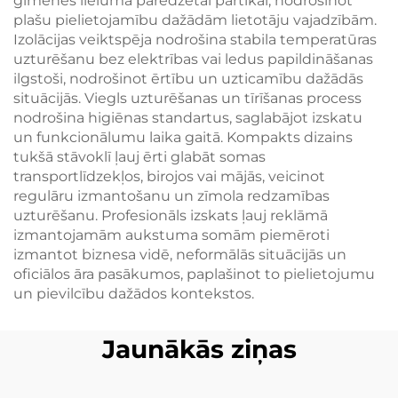
ģimenes lielumā paredzētai pārtikai, nodrošinot
plašu pielietojamību dažādām lietotāju vajadzībām.
Izolācijas veiktspēja nodrošina stabila temperatūras
uzturēšanu bez elektrības vai ledus papildināšanas
ilgstoši, nodrošinot ērtību un uzticamību dažādās
situācijās. Viegls uzturēšanas un tīrīšanas process
nodrošina higiēnas standartus, saglabājot izskatu
un funkcionālumu laika gaitā. Kompakts dizains
tukšā stāvoklī ļauj ērti glabāt somas
transportlīdzekļos, birojos vai mājās, veicinot
regulāru izmantošanu un zīmola redzamības
uzturēšanu. Profesionāls izskats ļauj reklāmā
izmantojamām aukstuma somām piemēroti
izmantot biznesa vidē, neformālās situācijās un
oficiālos āra pasākumos, paplašinot to pielietojumu
un pievilcību dažādos kontekstos.
Jaunākās ziņas