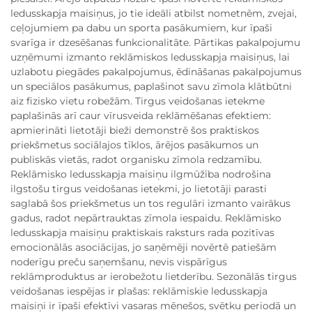
ledusskapja maisiņus, jo tie ideāli atbilst nometnēm, zvejai,
ceļojumiem pa dabu un sporta pasākumiem, kur īpaši
svarīga ir dzesēšanas funkcionalitāte. Pārtikas pakalpojumu
uzņēmumi izmanto reklāmiskos ledusskapja maisiņus, lai
uzlabotu piegādes pakalpojumus, ēdināšanas pakalpojumus
un speciālos pasākumus, paplašinot savu zīmola klātbūtni
aiz fizisko vietu robežām. Tirgus veidošanas ietekme
paplašinās arī caur vīrusveida reklāmēšanas efektiem:
apmierināti lietotāji bieži demonstrē šos praktiskos
priekšmetus sociālajos tīklos, ārējos pasākumos un
publiskās vietās, radot organisku zīmola redzamību.
Reklāmisko ledusskapja maisiņu ilgmūžība nodrošina
ilgstošu tirgus veidošanas ietekmi, jo lietotāji parasti
saglabā šos priekšmetus un tos regulāri izmanto vairākus
gadus, radot nepārtrauktas zīmola iespaidu. Reklāmisko
ledusskapja maisiņu praktiskais raksturs rada pozitīvas
emocionālās asociācijas, jo saņēmēji novērtē patiešām
noderīgu preču saņemšanu, nevis vispārīgus
reklāmproduktus ar ierobežotu lietderību. Sezonālās tirgus
veidošanas iespējas ir plašas: reklāmiskie ledusskapja
maisiņi ir īpaši efektīvi vasaras mēnešos, svētku periodā un