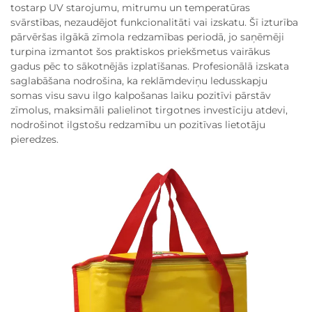
tostarp UV starojumu, mitrumu un temperatūras
svārstības, nezaudējot funkcionalitāti vai izskatu. Šī izturība
pārvēršas ilgākā zīmola redzamības periodā, jo saņēmēji
turpina izmantot šos praktiskos priekšmetus vairākus
gadus pēc to sākotnējās izplatīšanas. Profesionālā izskata
saglabāšana nodrošina, ka reklāmdeviņu ledusskapju
somas visu savu ilgo kalpošanas laiku pozitīvi pārstāv
zīmolus, maksimāli palielinot tirgotnes investīciju atdevi,
nodrošinot ilgstošu redzamību un pozitīvas lietotāju
pieredzes.