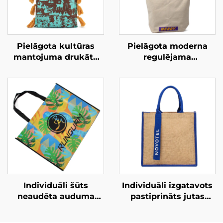
Pielāgota kultūras
Pielāgota moderna
mantojuma drukātā
regulējama
pārnēsājamā maisiņa
krusteniskā
– amatnieciska dizaina
pārnēsājamā maisiņa
risinājums, kas
– pielāgoti krāsu
balstīts uz vietējo
risinājumi ielas
vēsturi
apģērbam
Individuāli šūts
Individuāli izgatavots
neaudēta auduma
pastiprināts jutas
somiņš ar uzkrītošu
somiņš – krāsu bloku
tropisko grafiku –
dizains un lentes