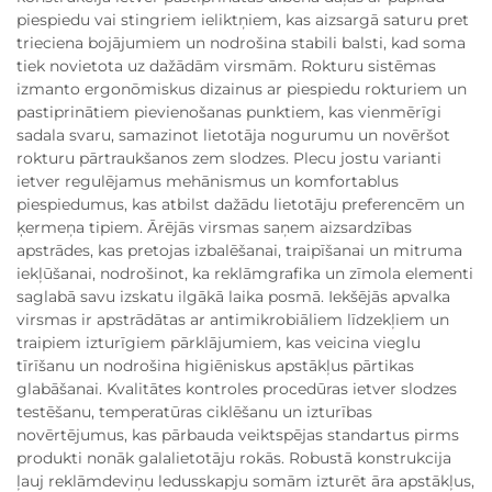
piespiedu vai stingriem ieliktņiem, kas aizsargā saturu pret
trieciena bojājumiem un nodrošina stabili balsti, kad soma
tiek novietota uz dažādām virsmām. Rokturu sistēmas
izmanto ergonōmiskus dizainus ar piespiedu rokturiem un
pastiprinātiem pievienošanas punktiem, kas vienmērīgi
sadala svaru, samazinot lietotāja nogurumu un novēršot
rokturu pārtraukšanos zem slodzes. Plecu jostu varianti
ietver regulējamus mehānismus un komfortablus
piespiedumus, kas atbilst dažādu lietotāju preferencēm un
ķermeņa tipiem. Ārējās virsmas saņem aizsardzības
apstrādes, kas pretojas izbalēšanai, traipīšanai un mitruma
iekļūšanai, nodrošinot, ka reklāmgrafika un zīmola elementi
saglabā savu izskatu ilgākā laika posmā. Iekšējās apvalka
virsmas ir apstrādātas ar antimikrobiāliem līdzekļiem un
traipiem izturīgiem pārklājumiem, kas veicina vieglu
tīrīšanu un nodrošina higiēniskus apstākļus pārtikas
glabāšanai. Kvalitātes kontroles procedūras ietver slodzes
testēšanu, temperatūras ciklēšanu un izturības
novērtējumus, kas pārbauda veiktspējas standartus pirms
produkti nonāk galalietotāju rokās. Robustā konstrukcija
ļauj reklāmdeviņu ledusskapju somām izturēt āra apstākļus,