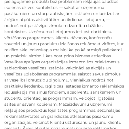
pielāgojamie produkti bez problēmām iekļaujas daudzos
ikdienas dzīves kontekstos — sākot ar uzņēmuma
pasākumiem un starptautiskajām izstādēm un beidzot ar
ārējām atpūtas aktivitātēm un ikdienas lietojumu, —
nodrošinot pastāvīgu zīmola redzamību dažādos
kontekstos. Uzņēmuma lietojumos ietilpst darbinieku
vērtēšanas programmas, klientu dāvanas, konferenču
sovenīri un jaunu produktu izlaišanas reklāmaktivitātes, kur
reklāmiskie ledusskapja maisiņi kalpo kā atmiņā paliekami
un praktiski simboli, kas nostiprina biznesa attiecības.
Veselības aprūpes organizācijas izmanto šos priekšmetus
sabiedrības veselības izstādēs, vakcinācijas akcijās un
veselības uzlabošanas programmās, saistot savus zīmolus
ar veselībai draudzīgu ziņojumu, vienlaikus nodrošinot
praktisku lietderību. Izglītības iestādes izmanto reklāmiskos
ledusskapja maisiņus fondiem, absolventu sanāksmēm un
studentu orientācijas programmām, veidojot ilgstošas
saites ar savām kopienām. Mazaizdevumu uzņēmumi
iekļauj šos produktus lojalitātes programmās, sezonālajās
reklāmaktivitātēs un grandiozās atklāšanas pasākumu
organizācijās, veicinot klientu uzturēšanu un jaunu klientu
piesaisti. Ārējo atpūtas nozare īpaši novērtē reklāmiskos