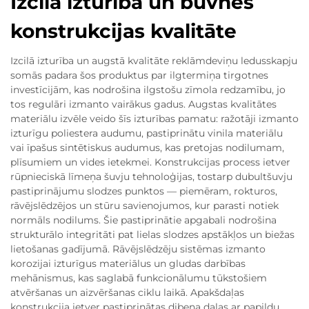
Izcila izturība un būvnes
konstrukcijas kvalitāte
Izcilā izturība un augstā kvalitāte reklāmdeviņu ledusskapju
somās padara šos produktus par ilgtermiņa tirgotnes
investīcijām, kas nodrošina ilgstošu zīmola redzamību, jo
tos regulāri izmanto vairākus gadus. Augstas kvalitātes
materiālu izvēle veido šīs izturības pamatu: ražotāji izmanto
izturīgu poliestera audumu, pastiprinātu vinila materiālu
vai īpašus sintētiskus audumus, kas pretojas nodilumam,
plīsumiem un vides ietekmei. Konstrukcijas process ietver
rūpnieciskā līmeņa šuvju tehnoloģijas, tostarp dubultšuvju
pastiprinājumu slodzes punktos — piemēram, rokturos,
rāvējslēdzējos un stūru savienojumos, kur parasti notiek
normāls nodilums. Šie pastiprinātie apgabali nodrošina
strukturālo integritāti pat lielas slodzes apstākļos un biežas
lietošanas gadījumā. Rāvējslēdzēju sistēmas izmanto
korozijai izturīgus materiālus un gludas darbības
mehānismus, kas saglabā funkcionālumu tūkstošiem
atvēršanas un aizvēršanas ciklu laikā. Apakšdaļas
konstrukcija ietver pastiprinātas dibena daļas ar papildu