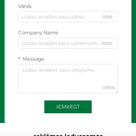
Vārds
0/100
Company Name
0/200
Message
0/1000
IESNIEGT