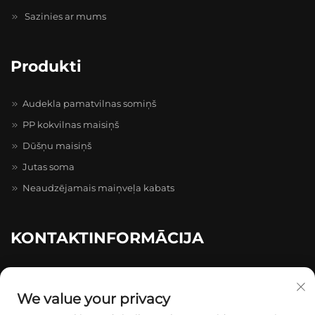
Sazinies ar mums
Produkti
Audekla pamatvilnas somiņš
PP kokvilnas maisiņš
Dūšņu maisiņš
Jutas soma
Neaudzējamais maiņveļa kabats
KONTAKTINFORMĀCIJA
caihong Zhihui Pioneer Park, 20–4–402, Caihong prospekts
511–731, Longgang
We value your privacy
+86-13174934862