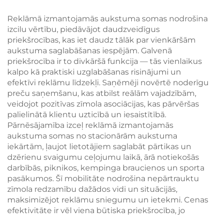
izcilas zīmolotas
rokturis zīmola
preces B2B tirgum
redzamībai
Reklāmā izmantojamās aukstuma somas nodrošina
izcilu vērtību, piedāvājot daudzveidīgus
priekšrocības, kas iet daudz tālāk par vienkāršām
aukstuma saglabāšanas iespējām. Galvenā
priekšrocība ir to divkāršā funkcija — tās vienlaikus
kalpo kā praktiski uzglabāšanas risinājumi un
efektīvi reklāmu līdzekļi. Saņēmēji novērtē noderīgu
preču saņemšanu, kas atbilst reālām vajadzībām,
veidojot pozitīvas zīmola asociācijas, kas pārvēršas
palielinātā klientu uzticībā un iesaistītībā.
Pārnēsājamība izceļ reklāmā izmantojamās
aukstuma somas no stacionārām aukstuma
iekārtām, ļaujot lietotājiem saglabāt pārtikas un
dzērienu svaigumu ceļojumu laikā, ārā notiekošās
darbībās, piknikos, kempinga braucienos un sporta
pasākumos. Šī mobilitāte nodrošina nepārtrauktu
zīmola redzamību dažādos vidi un situācijās,
maksimizējot reklāmu sniegumu un ietekmi. Cenas
efektivitāte ir vēl viena būtiska priekšrocība, jo