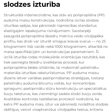
slodzes izturība
Strukturālā inženierzinātne, kas stāv aiz polipropilēna (PP)
auduma maisu konstrukcijas, nodrošina izcilas slodzes
izturības spējas, kas pārsniedz rūpniecības standartus
elastīgajām iepakojuma risinājumiem. Savstarpēji
saaugošā polipropilēna šķiedru matrica veido vilcējspēka
profilu, kas droši var izturēt smagus kravas svarus — no 25
kilogramiem līdz vairāk nekā 1000 kilogramiem, atkarībā no
maisa specifikācijām un konstrukcijas parametriem. Šī
izcilā izturība rodas molekulārās orientācijas rezultātā, kas
tiek sasniegta šķiedru izvelkšanas procesā, kur
polipropilēna ķēdes izlīdzinās, lai maksimāli palielinātu
materiāla izturības raksturlielumus. PP auduma maisu
dizains ietver vairākas pastiprināšanas stratēģijas, tostarp
palielinātu auduma blīvumu vietās, kur koncentrējas
spriegumi, pastiprinātu stūru konstrukciju un specializētus
šuvju raksturus, kas vienmērīgi sadala slodzi šuvju zonās.
Kvalitātes kontroles testēšanas protokoli nodrošina, ka
katrs PP auduma mais, iztur vai pārsniedz norādītos slodzes
rādītājus, veicot visaptverošus vilcējspēka testus, kritiena