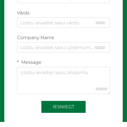
Vārds
0/100
Company Name
0/200
Message
0/1000
IESNIEGT