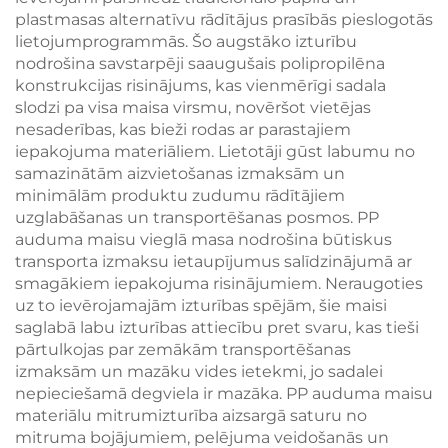
nesamas somas
un ziedu ornamentu
plastmasas alternatīvu rādītājus prasībās pieslogotās
modas
lietojumprogrammās. Šo augstāko izturību
mazumtirdzniecībai
nodrošina savstarpēji saaugušais polipropilēna
konstrukcijas risinājums, kas vienmērīgi sadala
slodzi pa visa maisa virsmu, novēršot vietējas
nesaderības, kas bieži rodas ar parastajiem
iepakojuma materiāliem. Lietotāji gūst labumu no
samazinātām aizvietošanas izmaksām un
minimālām produktu zudumu rādītājiem
uzglabāšanas un transportēšanas posmos. PP
auduma maisu vieglā masa nodrošina būtiskus
transporta izmaksu ietaupījumus salīdzinājumā ar
smagākiem iepakojuma risinājumiem. Neraugoties
uz to ievērojamajām izturības spējām, šie maisi
saglabā labu izturības attiecību pret svaru, kas tieši
pārtulkojas par zemākām transportēšanas
izmaksām un mazāku vides ietekmi, jo sadalei
nepieciešamā degviela ir mazāka. PP auduma maisu
materiālu mitrumizturība aizsargā saturu no
mitruma bojājumiem, pelējuma veidošanās un