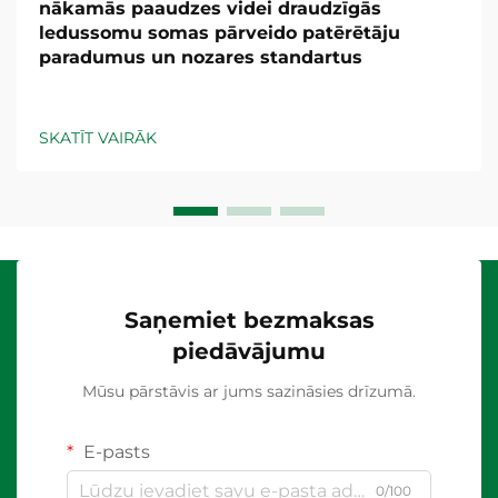
nākamās paaudzes videi draudzīgās
ledussomu somas pārveido patērētāju
paradumus un nozares standartus
SKATĪT VAIRĀK
Saņemiet bezmaksas
piedāvājumu
Mūsu pārstāvis ar jums sazināsies drīzumā.
E-pasts
0/100