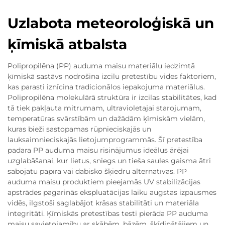
Uzlabota meteoroloģiskā un
ķīmiskā atbalsta
Polipropilēna (PP) auduma maisu materiālu iedzimtā
ķīmiskā sastāvs nodrošina izcilu pretestību vides faktoriem,
kas parasti iznīcina tradicionālos iepakojuma materiālus.
Polipropilēna molekulārā struktūra ir izcilas stabilitātes, kad
tā tiek pakļauta mitrumam, ultravioletajai starojumam,
temperatūras svārstībām un dažādām ķīmiskām vielām,
kuras bieži sastopamas rūpnieciskajās un
lauksaimnieciskajās lietojumprogrammās. Šī pretestība
padara PP auduma maisu risinājumus ideālus ārējai
uzglabāšanai, kur lietus, sniegs un tieša saules gaisma ātri
sabojātu papīra vai dabisko šķiedru alternatīvas. PP
auduma maisu produktiem pieejamās UV stabilizācijas
apstrādes pagarinās ekspluatācijas laiku augstas izpausmes
vidēs, ilgstoši saglabājot krāsas stabilitāti un materiāla
integritāti. Ķīmiskās pretestības testi pierāda PP auduma
maisu savietojamību ar skābēm, bāzēm, šķīdinātājiem un