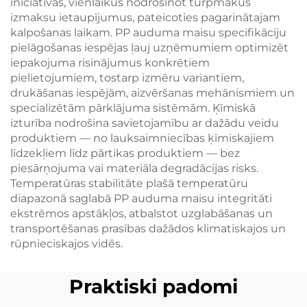
iniciatīvas, vienlaikus nodrošinot turpmākus
izmaksu ietaupījumus, pateicoties pagarinātajam
kalpošanas laikam. PP auduma maisu specifikāciju
pielāgošanas iespējas ļauj uzņēmumiem optimizēt
iepakojuma risinājumus konkrētiem
pielietojumiem, tostarp izmēru variantiem,
drukāšanas iespējām, aizvēršanas mehānismiem un
specializētām pārklājuma sistēmām. Ķīmiskā
izturība nodrošina savietojamību ar dažādu veidu
produktiem — no lauksaimniecības ķīmiskajiem
līdzekļiem līdz pārtikas produktiem — bez
piesārņojuma vai materiāla degradācijas risks.
Temperatūras stabilitāte plašā temperatūru
diapazonā saglabā PP auduma maisu integritāti
ekstrēmos apstākļos, atbalstot uzglabāšanas un
transportēšanas prasības dažādos klimatiskajos un
rūpnieciskajos vidēs.
Praktiski padomi