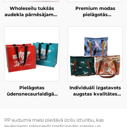
Wholeseilu tukšās
Premium modas
audekla pārnēsājamās
pielāgotās
maisiņas – pilna
pārnēsājamās
pielāgošana
maisiņas –
(ODM/OEM)
personiskas, zīmolā
norādītas nesamas
somas
mazumtirdzniecībai
un ikdienas dzīvei
Pielāgotas
Individuāli izgatavots
ūdensnecaurlaidīgās
augstas kvalitātes
PP audētās
oksforda auduma
pārnēsājamās
izolēts ledussomu
maisiņas – stilīgas,
maisiņš ar ādas
videi draudzīgas,
rokturi – stilīgs
PP auduma maisi piedāvā izcilu izturību, kas
zīmolā norādītas
termosomiņš ar putnu
ievērojami pārsniedz tradicionālo papīra un