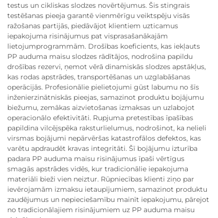
testus un cikliskas slodzes novērtējumus. Šis stingrais
testēšanas pieeja garantē vienmērīgu veiktspēju visās
ražošanas partijās, piedāvājot klientiem uzticamus
iepakojuma risinājumus pat visprasašanākajām
lietojumprogrammām. Drošības koeficients, kas iekļauts
PP auduma maisu slodzes rādītājos, nodrošina papildu
drošības rezervi, ņemot vērā dinamiskās slodzes apstākļus,
kas rodas apstrādes, transportēšanas un uzglabāšanas
operācijās. Profesionālie pielietojumi gūst labumu no šīs
inženierzinātniskās pieejas, samazinot produktu bojājumu
biežumu, zemākas aizvietošanas izmaksas un uzlabojot
operacionālo efektivitāti. Rupjuma pretestības īpašības
papildina vilcējspēka raksturlielumus, nodrošinot, ka nelieli
virsmas bojājumi nepārvēršas katastrofālos defektos, kas
varētu apdraudēt kravas integritāti. Šī bojājumu izturība
padara PP auduma maisu risinājumus īpaši vērtīgus
smagās apstrādes vidēs, kur tradicionālie iepakojuma
materiāli bieži vien neiztur. Rūpniecības klienti ziņo par
ievērojamām izmaksu ietaupījumiem, samazinot produktu
zaudējumus un nepieciešamību mainīt iepakojumu, pārejot
no tradicionālajiem risinājumiem uz PP auduma maisu