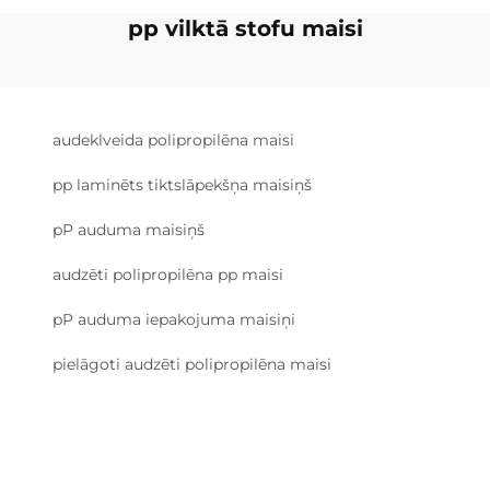
pp vilktā stofu maisi
audeklveida polipropilēna maisi
pp laminēts tiktslāpekšņa maisiņš
pP auduma maisiņš
audzēti polipropilēna pp maisi
pP auduma iepakojuma maisiņi
pielāgoti audzēti polipropilēna maisi