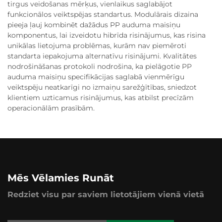
tirgus veidošanas mērķus, vienlaikus saglabājot
funkcionālos veiktspējas standartus. Modulārais dizaina
pieeja ļauj kombinēt dažādus PP auduma maisiņu
komponentus, lai izveidotu hibrīda risinājumus, kas risina
unikālas lietojuma problēmas, kurām nav piemēroti
standarta iepakojuma alternatīvu risinājumi. Kvalitātes
nodrošināšanas protokoli nodrošina, ka pielāgotie PP
auduma maisiņu specifikācijas saglabā vienmērīgu
veiktspēju neatkarīgi no izmaiņu sarežģītības, sniedzot
klientiem uzticamus risinājumus, kas atbilst precīzām
operacionālām prasībām.
Mēs Vēlamies Runāt
Redziet visu par saviem lietotājiem vienā vietā