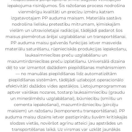
iepakojuma risinājumos. Šis ražošanas process nodrošina
vienmērīgu kvalitāti un precīzu izmēru katram
izgatavotajam PP auduma maisam. Materiāla sastāvs
nodrošina lielisku pretestību mitrumam, ķīmiskajām
vielām un ultravioletajai radiācijai, tādējādi padarot šos
maisus piemērotus ārējai uzglabāšanai un transportēšanai.
PP auduma maisu galvenās funkcijas ietver masveida
materiālu saturēšanu, rūpnieciskās produkcijas iepakošanu,
lauksaimniecības preču uzglabāšanu un
mazumtirdzniecības preču izplatīšanu. Universālā dizaina
dēļ to var izmantot dažādiem piepildīšanas mehānismiem
— no manuālas piepildīšanas līdz automatizētām
piepildīšanas sistēmām, tādējādi uzlabojot operacionālo
efektivitāti dažādos vides apstākļos. Lietojumprogrammas
aptver vairākas nozares, tostarp lauksaimniecību (graudu
un minerālmēslu uzglabāšanai), būvniecību (smilšu un
cementa iepakošanai), mazumtirdzniecību (pircēju
maisiem) un ražošanu (komponentu transportēšanai). PP
auduma maisu dizains ietver pastiprinātu šuvēm kritiskajās
slodzes vietās, novēršot agrīnu atteici jau apstrādes un
transportēšanas laikā. Uz virsmas var uzklāt jaunākās