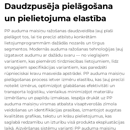
Daudzpusēja pielāgošana
un pielietojuma elastība
PP auduma maisiņu ražošanas daudzveidība ļauj plaši
pielāgot tos, lai tie precīzi atbilstu konkrētām
lietojumprogrammām dažādās nozarēs un tirgus
segmentos. Modernās auduma ražošanas tehnoloģijas ļauj
izgatavot audumu ar dažādu svaru — no vieglajiem
variantiem, kas piemēroti tirdzniecības lietojumiem, līdz
smagajiem specifikācijas variantiem, kas paredzēti
rūpnieciskai kravu masveida apstrādei. PP auduma maisiņu
pielāgošanas process ietver izmēru elastību, kas ļauj precīzi
noteikt izmērus, optimizējot glabāšanas efektivitāti un
transporta loģistiku, vienlaikus minimizējot materiālu
izmērīšanu un papildu izmaksas. Iespēja drukāt uz PP
auduma maisiņu virsmas atbalsta visaptverošās zīmola
veidošanas un identifikācijas prasības, izmantojot augstas
kvalitātes grafikas, tekstu un krāsu pielietojumus, kas
saglabā redzamību un izturību visā produkta ekspluatācijas
laikā. Aizvēršanas sistēmu varianti PP auduma maisiņu