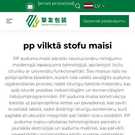
[email protected]
LV
Saņemiet piedāvājumu
pp vilktā stofu maisi
PP auduma maisi pārstāv revolucionāru risinājumu
modernajā iepakojuma tehnoloģijā, apvienojot izcilu
izturību ar universālu funkcionalitāti. Šos maisus ražo no
polipropilēna šķiedrām, kurām tiek veikts sarežģīts auduma
izgatavošanas process, radot izturīgu tekstila materiālu, kas
spēj izturēt prasības industriālajām un komerciālajām
lietojumprogrammām. PP auduma maisa konstrukcija
balstās uz polipropilēna lentes vai pavedienus, kas savīti
krustiskā rakstā, radot ārkārtīgi izturīgu konteineru, kurš
saglabā strukturālo integritāti pat lielām svaru slodzēm. PP
auduma maisu ražošanas tehnoloģiskais pamats ir
jaunākās ekstrūzijas un auduma mašīnas, kas pārvērš
neapstrādātu polipropilēna smilti augstas veiktspējas