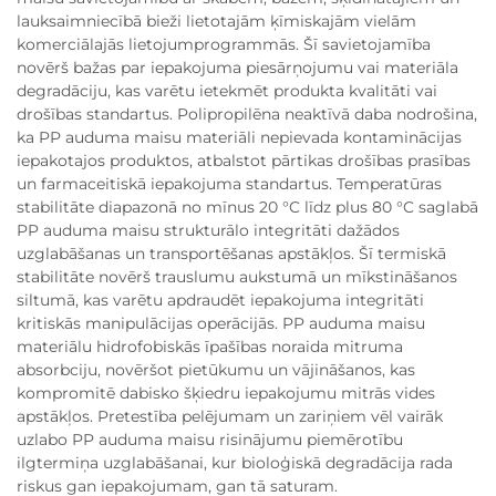
lauksaimniecībā bieži lietotajām ķīmiskajām vielām
komerciālajās lietojumprogrammās. Šī savietojamība
novērš bažas par iepakojuma piesārņojumu vai materiāla
degradāciju, kas varētu ietekmēt produkta kvalitāti vai
drošības standartus. Polipropilēna neaktīvā daba nodrošina,
ka PP auduma maisu materiāli nepievada kontaminācijas
iepakotajos produktos, atbalstot pārtikas drošības prasības
un farmaceitiskā iepakojuma standartus. Temperatūras
stabilitāte diapazonā no mīnus 20 °C līdz plus 80 °C saglabā
PP auduma maisu strukturālo integritāti dažādos
uzglabāšanas un transportēšanas apstākļos. Šī termiskā
stabilitāte novērš trauslumu aukstumā un mīkstināšanos
siltumā, kas varētu apdraudēt iepakojuma integritāti
kritiskās manipulācijas operācijās. PP auduma maisu
materiālu hidrofobiskās īpašības noraida mitruma
absorbciju, novēršot pietūkumu un vājināšanos, kas
kompromitē dabisko šķiedru iepakojumu mitrās vides
apstākļos. Pretestība pelējumam un zariņiem vēl vairāk
uzlabo PP auduma maisu risinājumu piemērotību
ilgtermiņa uzglabāšanai, kur bioloģiskā degradācija rada
riskus gan iepakojumam, gan tā saturam.