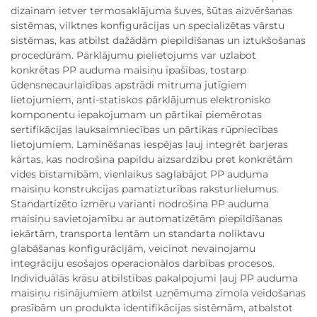
dizainam ietver termosaklājuma šuves, šūtas aizvēršanas
sistēmas, vilktnes konfigurācijas un specializētas vārstu
sistēmas, kas atbilst dažādām piepildīšanas un iztukšošanas
procedūrām. Pārklājumu pielietojums var uzlabot
konkrētas PP auduma maisiņu īpašības, tostarp
ūdensnecaurlaidības apstrādi mitruma jutīgiem
lietojumiem, anti-statiskos pārklājumus elektronisko
komponentu iepakojumam un pārtikai piemērotas
sertifikācijas lauksaimniecības un pārtikas rūpniecības
lietojumiem. Laminēšanas iespējas ļauj integrēt barjeras
kārtas, kas nodrošina papildu aizsardzību pret konkrētām
vides bīstamībām, vienlaikus saglabājot PP auduma
maisiņu konstrukcijas pamatizturības raksturlielumus.
Standartizēto izmēru varianti nodrošina PP auduma
maisiņu savietojamību ar automatizētām piepildīšanas
iekārtām, transporta lentām un standarta noliktavu
glabāšanas konfigurācijām, veicinot nevainojamu
integrāciju esošajos operacionālos darbības procesos.
Individuālās krāsu atbilstības pakalpojumi ļauj PP auduma
maisiņu risinājumiem atbilst uzņēmuma zīmola veidošanas
prasībām un produkta identifikācijas sistēmām, atbalstot