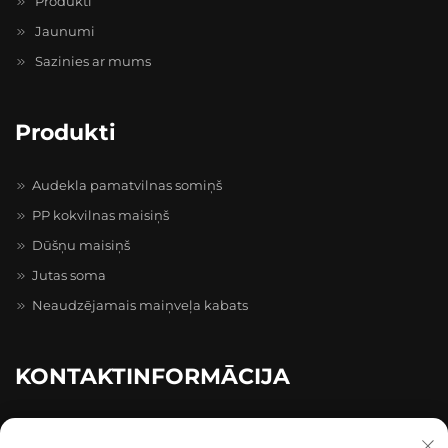
Produkti
Jaunumi
Sazinies ar mums
Produkti
Audekla pamatvilnas somiņš
PP kokvilnas maisiņš
Dūšņu maisiņš
Jutas soma
Neaudzējamais maiņveļa kabats
KONTAKTINFORMĀCIJA
caihong Zhihui Pioneer Park, 20–4–402, Caihong prospekts