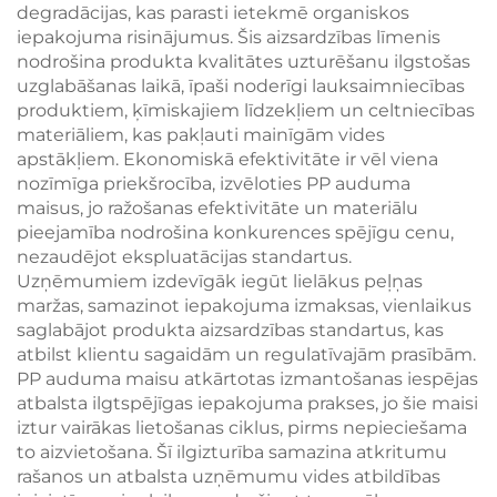
degradācijas, kas parasti ietekmē organiskos
iepakojuma risinājumus. Šis aizsardzības līmenis
nodrošina produkta kvalitātes uzturēšanu ilgstošas
uzglabāšanas laikā, īpaši noderīgi lauksaimniecības
produktiem, ķīmiskajiem līdzekļiem un celtniecības
materiāliem, kas pakļauti mainīgām vides
apstākļiem. Ekonomiskā efektivitāte ir vēl viena
nozīmīga priekšrocība, izvēloties PP auduma
maisus, jo ražošanas efektivitāte un materiālu
pieejamība nodrošina konkurences spējīgu cenu,
nezaudējot ekspluatācijas standartus.
Uzņēmumiem izdevīgāk iegūt lielākus peļņas
maržas, samazinot iepakojuma izmaksas, vienlaikus
saglabājot produkta aizsardzības standartus, kas
atbilst klientu sagaidām un regulatīvajām prasībām.
PP auduma maisu atkārtotas izmantošanas iespējas
atbalsta ilgtspējīgas iepakojuma prakses, jo šie maisi
iztur vairākas lietošanas ciklus, pirms nepieciešama
to aizvietošana. Šī ilgizturība samazina atkritumu
rašanos un atbalsta uzņēmumu vides atbildības