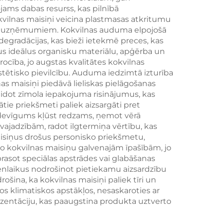
ojams dabas resurss, kas pilnībā
nai
lietošanai
kvilnas maisiņi veicina plastmasas atkritumu
 un uzņēmumiem. Kokvilnas auduma elpojošā
egradācijas, kas bieži ietekmē preces, kas
us ideālus organisku materiālu, apģērba un
rocība, jo augstas kvalitātes kokvilnas
estētisko pievilcību. Auduma iedzimtā izturība
nas maisiņi piedāvā lieliskas pielāgošanas
eidot zīmola iepakojuma risinājumus, kas
tie priekšmeti paliek aizsargāti pret
zdevīgums kļūst redzams, ņemot vērā
vajadzībām, radot ilgtermiņa vērtību, kas
aisiņus drošus personisko priekšmetu,
no kokvilnas maisiņu galvenajām īpašībām, jo
rasot speciālas apstrādes vai glabāšanas
enlaikus nodrošinot pietiekamu aizsardzību
ina, ka kokvilnas maisiņi paliek tīri un
os klimatiskos apstākļos, nesaskaroties ar
rezentāciju, kas paaugstina produkta uztverto