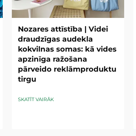
Nozares attīstība | Videi
draudzīgas audekla
kokvilnas somas: kā vides
apzinīga ražošana
pārveido reklāmproduktu
tirgu
SKATĪT VAIRĀK