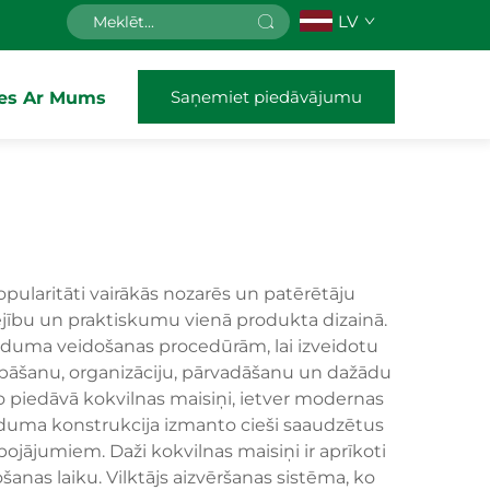
LV
Saņemiet piedāvājumu
ies Ar Mums
opularitāti vairākās nozarēs un patērētāju
ējību un praktiskumu vienā produkta dizainā.
auduma veidošanas procedūrām, lai izveidotu
abāšanu, organizāciju, pārvadāšanu un dažādu
 piedāvā kokvilnas maisiņi, ietver modernas
 Auduma konstrukcija izmanto cieši saaudzētus
jājumiem. Daži kokvilnas maisiņi ir aprīkoti
nas laiku. Vilktājs aizvēršanas sistēma, ko