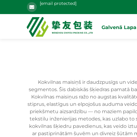
[email protected]
Galvenā Lapa
Kokvilnas maisiņš ir daudzpusīgs un videi
segmentos. Šis dabiskās šķiedras pamatā bal
Kokvilnas maisiņus ražo no augstas kvalitā
stiprus, elastīgus un elpojošus auduma veid
priekšmetu aizsardzību — no maziem papildi
tekstilu inženierijas metodes, kas uzlabo to
kokvilnas šķiedru pavedienus, kas veido izt
ar pastiprinātām šuvēm un divreiz šūtām ma