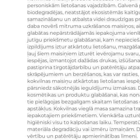
personiskām lietošanas vajadzībām. Galvenā pr
i
biodegradējas, neatstājot ekosistēmās kaitīg
samazināšanu un atbalsta videi draudzīgas 
daba novērš mitruma uzkrāšanos maisiņos, aiz
glabātas nepārstrādājamās iepakojuma vienībā
jutīgu priekšmetu glabāšanai, kam nepieciešama
izpildījums iztur atkārtotu lietošanu, mazgāš
ļauj šiem maisiņiem izturēt ievērojamu svaru, 
iespējas, izmantojot dažādas drukas, izšūšan
pastiprina tirgotājdarbību un patērētāju atpa
skrāpējumiem un berzēšanos, kas var rasties
kokvilnas maisiņu atkārtotas lietošanas iespē
pārsniedz sākotnējās ieguldījumu izmaksas. D
kosmētikas un produktu glabāšanai, kas nonāk
tie pielāgojas bezgalīgam skaitam lietošanas
apstākļus. Kokvilnas vieglā masa samazina tr
iepakotajiem priekšmetiem. Vienkārša uzturēš
higiēniski visu to kalpošanas laiku. Temperatū
materiāla degradāciju vai izmēru izmaiņām. Da
vērtību un patērētāju apmierinātības līmeni.