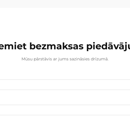
emiet bezmaksas piedāvā
Mūsu pārstāvis ar jums sazināsies drīzumā.