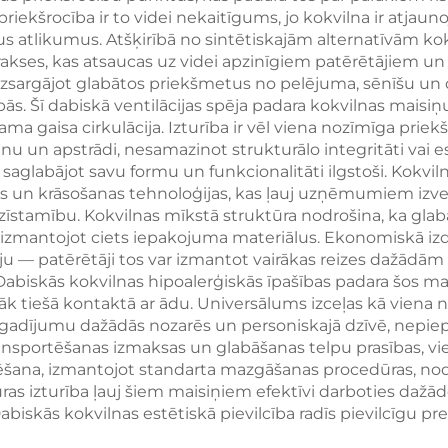
iekšrocība ir to videi nekaitīgums, jo kokvilna ir atjaun
zstrādājumiem
zīmola veidoša
us atlikumus. Atšķirībā no sintētiskajām alternatīvām ko
prakses, kas atsaucas uz videi apzinīgiem patērētājiem
sargājot glabātos priekšmetus no pelējuma, sēnīšu un d
s. Šī dabiskā ventilācijas spēja padara kokvilnas maisiņ
 gaisa cirkulācija. Izturība ir vēl viena nozīmīga priekš
anu un apstrādi, nesamazinot strukturālo integritāti vai 
saglabājot savu formu un funkcionalitāti ilgstoši. Kokvil
as un krāsošanas tehnoloģijas, kas ļauj uzņēmumiem izv
zīstamību. Kokvilnas mīkstā struktūra nodrošina, ka glabā
, izmantojot ciets iepakojuma materiālus. Ekonomiskā i
ju — patērētāji tos var izmantot vairākas reizes dažādām 
abiskās kokvilnas hipoalerģiskās īpašības padara šos m
 tiešā kontaktā ar ādu. Universālums izceļas kā viena 
 gadījumu dažādās nozarēs un personiskajā dzīvē, nepiep
ansportēšanas izmaksas un glabāšanas telpu prasības, vi
ana, izmantojot standarta mazgāšanas procedūras, nodroš
ras izturība ļauj šiem maisiņiem efektīvi darboties dažād
biskās kokvilnas estētiskā pievilcība radīs pievilcīgu p