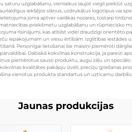
šu saturu uzglabāšanu, vienlaikus ļaujot viegli piekļūt uz
rlaidīgus iekšējos slāņus, uzdrukātus logotipus vai spe
pielietojuma joma aptver vairākas nozares, tostarp tirdz
atniecības priekšmetu uzglabāšanu un rūpniecisko mater
pakojuma risinājumi, kas atbilst videi draudzīgi orientēto
ču iepakojumam un viesu ērtībām. Izglītības iestādes un
šanā. Personīgai lietošanai šie maisiņi piemēroti dārglie
ārvaldībai. Dabiskā kokvilnas konstrukcija, ja pareizi aps
siņus piemērotus sauso produktu, augu zāļu un speciālo 
kokvilnas kvalitātes pakāpju izvēli, precīzu griešanas pr
ošina vienotus produkta standartus un uzticamu darbību 
Jaunas produkcijas