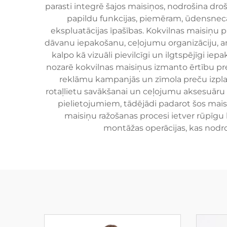
parasti integrē šajos maisiņos, nodrošina dro
papildu funkcijas, piemēram, ūdensnecau
ekspluatācijas īpašības. Kokvilnas maisiņu 
dāvanu iepakošanu, ceļojumu organizāciju, am
kalpo kā vizuāli pievilcīgi un ilgtspējīgi ie
nozarē kokvilnas maisiņus izmanto ērtību pre
reklāmu kampanjās un zīmola preču izplatī
rotaļlietu savākšanai un ceļojumu aksesuāru p
pielietojumiem, tādējādi padarot šos mai
maisiņu ražošanas procesi ietver rūpīgu 
montāžas operācijas, kas nodr