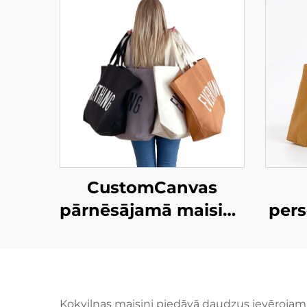
CustomCanvas
pārnēsājamā maisiņa
pers
– pārāk liela ikdienas
nepieciešamība
mais
s
p
Kokvilnas maisiņi piedāvā daudzus ievērojam