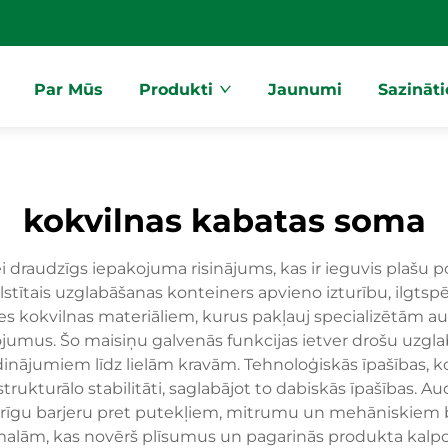
Par Mūs
Produkti
Jaunumi
Sazināt
kokvilnas kabatas soma
 draudzīgs iepakojuma risinājums, kas ir ieguvis plašu p
stītais uzglabāšanas konteiners apvieno izturību, ilgtsp
tes kokvilnas materiāliem, kurus pakļauj specializētām 
ojumus. Šo maisiņu galvenās funkcijas ietver drošu uzgl
nājumiem līdz lielām kravām. Tehnoloģiskās īpašības, ko
 strukturālo stabilitāti, saglabājot to dabiskās īpašības.
urīgu barjeru pret putekļiem, mitrumu un mehāniskiem bo
lām, kas novērš plīsumus un pagarinās produkta kalpoša