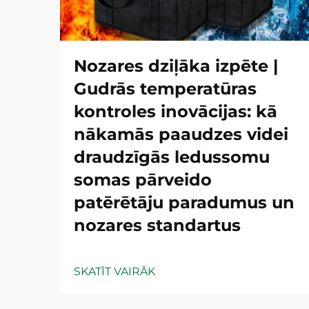
Nozares dziļāka izpēte |
Gudrās temperatūras
kontroles inovācijas: kā
nākamās paaudzes videi
draudzīgās ledussomu
somas pārveido
patērētāju paradumus un
nozares standartus
SKATĪT VAIRĀK