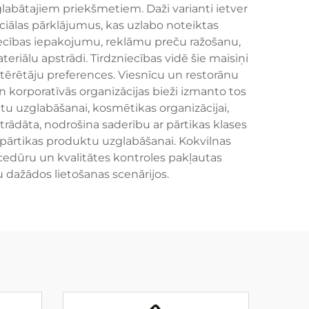
glabātajiem priekšmetiem. Daži varianti ietver
ciālas pārklājumus, kas uzlabo noteiktas
niecības iepakojumu, reklāmu preču ražošanu,
iālu apstrādi. Tirdzniecības vidē šie maisiņi
 patērētāju preferences. Viesnīcu un restorānu
 korporatīvās organizācijas bieži izmanto tos
tu uzglabāšanai, kosmētikas organizācijai,
trādāta, nodrošina saderību ar pārtikas klases
pārtikas produktu uzglabāšanai. Kokvilnas
ocedūru un kvalitātes kontroles pakļautas
dažādos lietošanas scenārijos.