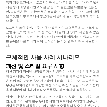
특정 기후 조건에서는 토트백이 배낭보다 우위를 점합니다. 더운 날씨
에는 등에 배낭을 메면 과도한 땀 분비와 불편함을 유발할 수 있는 반
면, 토트백은 공기 순환과 체온 조절을 더 잘 지원합니다. 이 고려 사항
은 따뜻한 기후 지역에서 통근하는 사람이나 실외 작업자에게 특히 중
요합니다.
토트백은 또한 우산, 비옷, 썬햇과 같은 기상 보호용품에 보다 쉽게 접
근할 수 있도록 해 주어, 기상 조건이 바뀔 때 신속하게 사용할 수 있습
니다. 개방형 디자인 덕분에 지퍼나 칸막이를 더듬거리지 않고도 이러
한 품목을 바로 꺼내기 쉬워, 갑작스러운 기상 변화 시 매우 유용합니
다.
구체적인 사용 사례 시나리오
패션 및 스타일 요구 사항
패션 감각이 뛰어난 사람들은 자신의 차림이나 행사 분위기에 맞춰 조
화롭고 세련된 액세서리가 필요할 때 토트백을 자주 선택합니다. 백팩
은 정장 또는 반정장 차림과 어울리지 않을 수 있는 반면, 토트백은 실
용성을 유지하면서도 다양한 패션 스타일과 잘 어울립니다. 이러한 다
용성 덕분에 외관과 기능성 모두를 중시하는 행사에 적합합니다.
백팩이 지나치게 캐주얼해 보이거나 어울리지 않을 수 있는 사회적 모
임, 만찬 파티, 문화 활동 등에 참석할 때 토트백은 스타일과 실용성의
완벽한 균형을 제공합니다. 이 가방은 필수품을 담을 수 있을 뿐만 아니