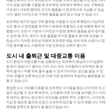
백을 선택하는 것이 유리합니다. 식료품 구매나 농산물 시장 방문, 여러
가지 잡용 업무를 수행할 때 토트백은 대부분의 백팩이 갖는 구획화된
구조보다 다양한 형태와 크기의 물품을 더 효과적으로 수납할 수 있습
니다. 열린 디자인으로 구매한 물품을 쉽게 담고 꺼낼 수 있습니다.
토트백은 예기치 않은 구매 품목을 수용할 수 있도록 확장이 가능하면
서도 휴대 시 편안함을 유지하기 때문에 즉흥적인 쇼핑 여행에 특히 적
합합니다. 또한 이 가방의 디자인은 다양한 종류의 물품을 쉽게 정리할
수 있게 해 주어, 깨지기 쉬운 물품을 무거운 물품과 분리해 보관할 수
있습니다. 이러한 유연성 덕분에 토트백은 매일 여러 차례 쇼핑이나 잡
다한 용무를 보는 사람에게 가장 선호되는 선택이 됩니다.
도시 내 출퇴근 및 대중교통 이용
도시 환경과 대중교통 이용 상황에서는 토트백이 배낭보다 더 실용적
일 때가 많습니다. 붐비는 기차, 버스 또는 지하철에서 토트백은 몸 앞
쪽에 들거나 무릎 위에 올려 놓을 수 있어 차지하는 공간을 줄일 수 있
으며, 부풀어 오른 배낭으로 인해 다른 승객에게 부딪히는 불편함을 피
할 수 있습니다.
혼잡한 도시 거리를 이동할 때 토트백은 소지품을 항상 시야 안에 두고
쉽게 접근할 수 있도록 해주어, 소지품에 대한 인식을 높여줍니다. 이러
한 배치는 붐비는 장소에서 보안성을 강화해 주며, 교통카드, 스마트폰,
지갑 등 필요한 물건에 손쉽고 신속하게 접근할 수 있게 해줍니다. 이때
백팩을 앞쪽으로 돌려서 열 필요가 없습니다.