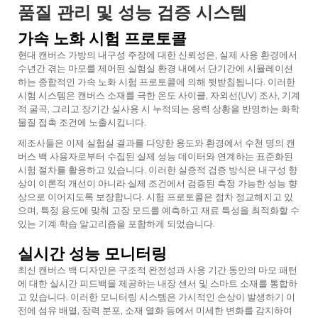
품질 관리 및 성능 검증 시스템
가속 노화 시험 프로토콜
현대 캔버스 가방의 내구성 주장에 대한 신뢰성은, 실제 사용 환경에서
수년간 겪는 마모를 제어된 실험실 환경 내에서 단기간에 시뮬레이션
하는 종합적인 가속 노화 시험 프로토콜에 의해 뒷받침됩니다. 이러한
시험 시스템은 캔버스 소재를 극한 온도 사이클, 자외선(UV) 조사, 기계
적 굴곡, 그리고 장기간 실사용 시 누적되는 응력 상황을 반영하는 화학
물질 접촉 조건에 노출시킵니다.
제조사들은 이제 실험실 결과를 다양한 용도와 환경에서 수천 명의 캔
버스 백 사용자로부터 수집된 실제 성능 데이터와 연계하는 표준화된
시험 절차를 활용하고 있습니다. 이러한 실증적 검증 방식은 내구성 향
상이 이론적 개선이 아니라 실제 조건에서 검증된 측정 가능한 성능 향
상으로 이어지도록 보장합니다. 시험 프로토콜은 점차 정교해지고 있
으며, 특정 용도에 맞춰 고장 모드를 예측하고 재료 특성을 최적화할 수
있는 기계 학습 알고리즘을 포함하게 되었습니다.
실시간 성능 모니터링
최신 캔버스 백 디자인은 구조적 완전성과 사용 기간 동안의 마모 패턴
에 대한 실시간 피드백을 제공하는 내장 센서 및 스마트 소재를 통합하
고 있습니다. 이러한 모니터링 시스템은 가시적인 손상이 발생하기 이
전에 섬유 배열, 장력 분포, 소재 열화 등에서 미세한 변화를 감지하여