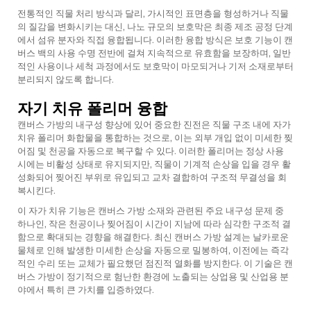
전통적인 직물 처리 방식과 달리, 가시적인 표면층을 형성하거나 직물
의 질감을 변화시키는 대신, 나노 규모의 보호막은 최종 제조 공정 단계
에서 섬유 분자와 직접 융합됩니다. 이러한 융합 방식은 보호 기능이 캔
버스 백의 사용 수명 전반에 걸쳐 지속적으로 유효함을 보장하며, 일반
적인 사용이나 세척 과정에서도 보호막이 마모되거나 기저 소재로부터
분리되지 않도록 합니다.
자기 치유 폴리머 융합
캔버스 가방의 내구성 향상에 있어 중요한 진전은 직물 구조 내에 자가
치유 폴리머 화합물을 통합하는 것으로, 이는 외부 개입 없이 미세한 찢
어짐 및 천공을 자동으로 복구할 수 있다. 이러한 폴리머는 정상 사용
시에는 비활성 상태로 유지되지만, 직물이 기계적 손상을 입을 경우 활
성화되어 찢어진 부위로 유입되고 교차 결합하여 구조적 무결성을 회
복시킨다.
이 자가 치유 기능은 캔버스 가방 소재와 관련된 주요 내구성 문제 중
하나인, 작은 천공이나 찢어짐이 시간이 지남에 따라 심각한 구조적 결
함으로 확대되는 경향을 해결한다. 최신 캔버스 가방 설계는 날카로운
물체로 인해 발생한 미세한 손상을 자동으로 밀봉하여, 이전에는 즉각
적인 수리 또는 교체가 필요했던 점진적 열화를 방지한다. 이 기술은 캔
버스 가방이 정기적으로 험난한 환경에 노출되는 상업용 및 산업용 분
야에서 특히 큰 가치를 입증하였다.