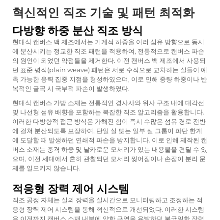
혁신적인 직조 기술 및 패턴 최적화
다방향 하중 분산 직조 방식
현대식 캔버스 백 제조에서는 기계적 하중을 여러 섬유 방향으로 동시
에 분산시키는 정교한 직조 패턴을 적용하여, 전통적으로 캔버스 파손
의 원인이 되었던 약점들을 제거한다. 이전 캔버스 백 제조에서 사용되
던 표준 평직(plain weave) 패턴은 서로 수직으로 교차하는 실들이 예
측 가능한 응력 집중 지점을 형성하였으며, 이로 인해 중량 하중이나 반
복적인 굴곡 시 국부적 파손이 발생하였다.
현대식 캔버스 가방 소재는 전통적인 경사사와 위사 구조 내에 대각선
및 나선형 섬유 배향을 포함하는 복잡한 직조 알고리즘을 활용합니다.
이러한 다방향적 접근 방식은 가해진 힘이 즉시 수많은 섬유 경로 전반
에 걸쳐 분산되도록 보장하여, 단일 실 또는 일부 실 그룹이 파단 한계
에 도달할 때 발생하던 연쇄적 파손을 방지합니다. 이로 인해 제작된 캔
버스 소재는 충격 하중 및 날카로운 모서리가 있는 내용물을 견딜 수 있
으며, 이전 세대에서 흔히 관찰되던 모서리 찢어짐이나 손잡이 분리 문
제를 일으키지 않습니다.
적응형 장력 제어 시스템
직조 공정 자체는 실의 장력을 실시간으로 모니터링하고 조정하는 적
응형 장력 제어 시스템을 통해 혁신적으로 개선되었다. 이러한 시스템
은 이전까지 캔버스 소재 내부에 약한 구역을 유발하던 불균일한 장력