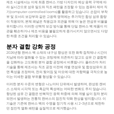
제조 시설에서는 이제 최종 캔버스 가방 디자인의 예상 응력 구역에 따
라 실시간으로 섬유 밀도와 직조 패턴을 조정할 수 있는 컴퓨터 제어 직
기(computer-controlled looms)를 활용하고 있습니다. 손잡이 부착
부 및 모서리 보강부와 같은 고응력 영역에는 추가적인 합성 섬유 함량
이 적용되며, 본체 패널은 착용감과 외관을 위해 더 높은 면섬유 비율을
유지합니다. 이러한 선택적 보강 방식을 통해 단일
캔버스 백
제품이 미
관을 훼손하거나 제조 비용을 불필요하게 증가시키지 않으면서도 다양
한 하중 조건을 처리할 수 있습니다.
분자 결합 강화 공정
2026년형 캔버스 백 소재의 내구성 향상은 또한 화학 접착제나 시간이
지남에 따라 열화될 수 있는 코팅제에 의존하지 않고도 섬유 간 결합력
을 강화하는 고도화된 분자 결합 공정에서 비롯됩니다. 플라즈마 처리
기술을 통해 제조사는 직조 공정 이전에 개별 면섬유 및 합성섬유의 표
면 특성을 조정하여, 천의 찢어짐 및 마모에 대한 저항력을 극적으로 높
이는 미세한 결합 부위를 형성할 수 있습니다.
이러한 분자 수준의 변형은 나노미터 단위에서 발생하며, 완성된 캔버
스 소재의 시각적 또는 촉감적 특성에는 어떠한 변화도 주지 않습니다.
향상된 섬유 간 결합은 반복적인 응력 하중에 의해 개별 실이 점차 분리
되면서 발생하는 전통적 캔버스의 점진적 약화 현상을 방지합니다. 이
기술은 기존에 캔버스 백의 수명을 정기적 사용 시 2~3년으로 제한하
던 점진적 열화 패턴을 실질적으로 제거했습니다.