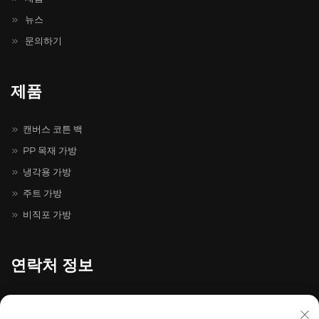
뉴스
문의하기
제품
캔버스 코튼 백
PP 목재 가방
냉각용 가방
주트 가방
비직포 가방
연락처 정보
온저우시 룽강구 채홍대도로 511-731번지, 채홍 지혜 선구원 20-4-