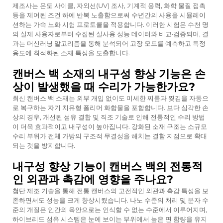
제조사는 온도 사이클, 자외선(UV) 조사, 기계적 응력, 화학 물질 접촉
등을 제어된 조건 하에 반복 노출함으로써 수년간의 사용을 시뮬레이
션하는 가속 노화 시험 프로토콜을 적용합니다. 이러한 시험은 수천 명
의 실제 사용자로부터 수집된 실사용 성능 데이터와 비교·검증되며, 결
과는 머신러닝 알고리즘을 통해 분석되어 고장 모드를 예측하고 특정
용도에 최적화된 소재 특성을 도출합니다.
캔버스 백 소재의 내구성 향상 기능은 손
상이 발생했을 때 수리가 가능한가요?
최신 캔버스 백 소재는 외부 개입 없이도 미세한 찌름과 찢김을 자동으
로 복구하는 자기 치유형 폴리머 화합물을 포함합니다. 보다 심각한 손
상의 경우, 개선된 섬유 결합 및 직조 기술로 인해 전통적인 수리 방법
이 더욱 효과적이고 내구성이 높아집니다. 강화된 소재 구조는 소규모
수리 부위가 전체 가방의 구조적 무결성을 해치는 결함 지점으로 확대
되는 것을 방지합니다.
내구성 향상 기능이 캔버스 백의 전통적
인 외관과 촉감에 영향을 주나요?
첨단 제조 기술을 통해 전통 캔버스의 고전적인 외관과 촉감 특성을 보
존하면서도 성능을 크게 향상시켰습니다. 나노 수준의 처리 및 분자 수
준의 개질은 인간의 육안으로는 인식할 수 없는 수준에서 이루어지며,
하이브리드 섬유 시스템은 눈에 보이는 부위에서 높은 면 함량을 유지