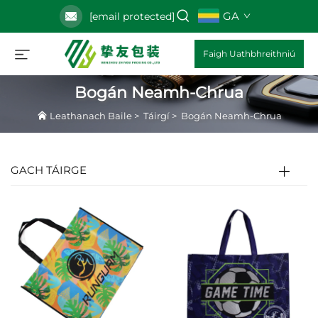
GA
[email protected]
Faigh Uathbhreithniú
Bogán Neamh-Chrua
Leathanach Baile
>
Táirgí
>
Bogán Neamh-Chrua
GACH TÁIRGE