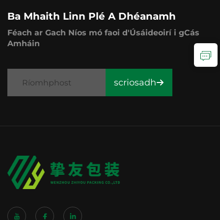
Ba Mhaith Linn Plé A Dhéanamh
Féach ar Gach Níos mó faoi d'Úsáideoirí i gCás
Amháin
scriosadh