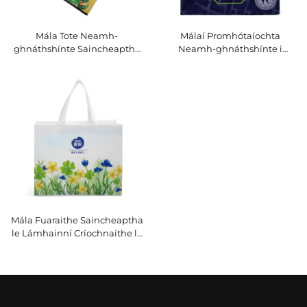
Mála Tote Neamh-
Málaí Promhótaíochta
ghnáthshínte Saincheaptha
Neamh-ghnáthshínte i
le Gráfach Tropach Laethach
mBiair – Málaí Siopaí Lá na
– Mhála Brandaithe a
gCluichí Branded le
dhéanann éagsúlacht do
haghaidh Gníomhaíochtaí
B2B
Corparáideacha
Mála Fuaraithe Saincheaptha
le Lámhainní Críochnaithe le
Cuirp, le Priontáil Éan agus
Bláth – Tote Teirmheach
Stílúil