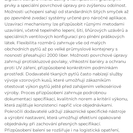
prvky a speciální povrchové úpravy pro zvýšenou odolnost.
Možnosti uchopení sahají od standardních šitých smyček až
po zpevněné zvedací systémy určené pro náročné aplikace.
Uzavírací mechanismy lze přizpůsobit různými metodami
uzavírání, včetně tepelného lepení, šití, šňůrových uzávěrů a
speciálních ventilových konfigurací pro plnění práškových
látek. Flexibilita rozměrů zahrnuje vše od malých
obchodních pytlů až po velké průmyslové kontejnery s
nosností přesahující 2000 liber. Možnosti povrchové úpravy
zahrnují protiskluzové povlaky, vlhkostní bariéry a ochranu
proti UV záření, přizpůsobené konkrétním podmínkám
prostředí. Dodavatelé tkaných pytlů často nabízejí služby
vývoje vzorových kusů, které umožňují zákazníkům
otestovat výkon pytlů ještě před zahájením velkosériové
výroby. Proces přizpůsobení zahrnuje podrobnou
dokumentaci specifikací, kvalitních norem a kritérií výkonu,
která zajišťuje konzistenci napříč více objednávkami.
Pokročilí dodavatelé udržují zákaznické specifické nástroje
a výrobní nastavení, která umožňují efektivní opakované
objednávky při zachování přesných specifikací.
Přizpůsobení balení se rozšiřuje i na logistická opatření,