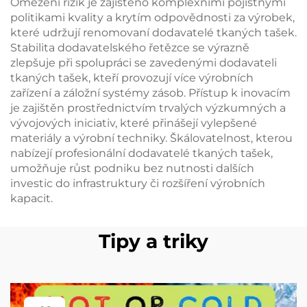
Omezení rizik je zajištěno komplexními pojistnými
politikami kvality a krytím odpovědnosti za výrobek,
které udržují renomovaní dodavatelé tkaných tašek.
Stabilita dodavatelského řetězce se výrazně
zlepšuje při spolupráci se zavedenými dodavateli
tkaných tašek, kteří provozují více výrobních
zařízení a záložní systémy zásob. Přístup k inovacím
je zajištěn prostřednictvím trvalých výzkumných a
vývojových iniciativ, které přinášejí vylepšené
materiály a výrobní techniky. Škálovatelnost, kterou
nabízejí profesionální dodavatelé tkaných tašek,
umožňuje růst podniku bez nutnosti dalších
investic do infrastruktury či rozšíření výrobních
kapacit.
Tipy a triky