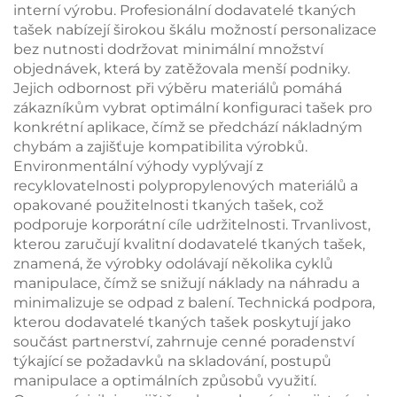
interní výrobu. Profesionální dodavatelé tkaných
tašek nabízejí širokou škálu možností personalizace
bez nutnosti dodržovat minimální množství
objednávek, která by zatěžovala menší podniky.
Jejich odbornost při výběru materiálů pomáhá
zákazníkům vybrat optimální konfiguraci tašek pro
konkrétní aplikace, čímž se předchází nákladným
chybám a zajišťuje kompatibilita výrobků.
Environmentální výhody vyplývají z
recyklovatelnosti polypropylenových materiálů a
opakované použitelnosti tkaných tašek, což
podporuje korporátní cíle udržitelnosti. Trvanlivost,
kterou zaručují kvalitní dodavatelé tkaných tašek,
znamená, že výrobky odolávají několika cyklů
manipulace, čímž se snižují náklady na náhradu a
minimalizuje se odpad z balení. Technická podpora,
kterou dodavatelé tkaných tašek poskytují jako
součást partnerství, zahrnuje cenné poradenství
týkající se požadavků na skladování, postupů
manipulace a optimálních způsobů využití.