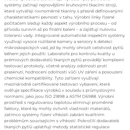
systémy začínají nejnovějšími kruhovými tkacími stroji,
které vytvářejí rovnoměrné tkaniny s přesně definovanými
charakteristikami pevnosti v tahu. Výrobní linky řízené
počítačem sledují každý aspekt výrobního procesu – od
přívodu surovin až po finální balení – a zajišťují nulovou
toleranci vady. Integrované automatické inspekční systémy
využívají vysoce rozlišené kamery a senzory k detekci
mikroskopických vad, jež by mohly ohrozit celistvost pytlů
během jejich použití. Laboratoře pro kontrolu kvality u
prémiových dodavatelů tkaných pytlů provádějí komplexní
testovací protokoly, včetně analýzy odolnosti proti
prasknutí, hodnocení odolnosti vůči UV záření a posouzení
chemické kompatibility. Tyto zařízení využívají
mezinárodně certifikované testovací vybavení, které
ověřuje specifikace výrobků v souladu s průmyslovými
normami, jako jsou ISO 21898 a ASTM D6988. Výrobní
prostředí s regulovanou teplotou eliminují proměnné
faktory, které by mohly ovlivnit vlastnosti materiálů,
zatímco systémy řízení vlhkosti zabrání kvalitním
problémům souvisejícím s vlhkostí. Pokročilí dodavatelé
tkaných pytlů uplatňují metody statistické regulace