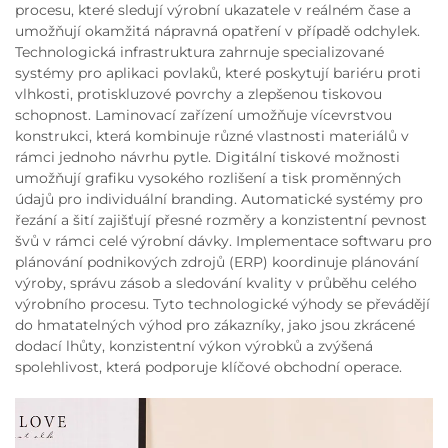
procesu, které sledují výrobní ukazatele v reálném čase a
umožňují okamžitá nápravná opatření v případě odchylek.
Technologická infrastruktura zahrnuje specializované
systémy pro aplikaci povlaků, které poskytují bariéru proti
vlhkosti, protiskluzové povrchy a zlepšenou tiskovou
schopnost. Laminovací zařízení umožňuje vícevrstvou
konstrukci, která kombinuje různé vlastnosti materiálů v
rámci jednoho návrhu pytle. Digitální tiskové možnosti
umožňují grafiku vysokého rozlišení a tisk proměnných
údajů pro individuální branding. Automatické systémy pro
řezání a šití zajišťují přesné rozměry a konzistentní pevnost
švů v rámci celé výrobní dávky. Implementace softwaru pro
plánování podnikových zdrojů (ERP) koordinuje plánování
výroby, správu zásob a sledování kvality v průběhu celého
výrobního procesu. Tyto technologické výhody se převádějí
do hmatatelných výhod pro zákazníky, jako jsou zkrácené
dodací lhůty, konzistentní výkon výrobků a zvýšená
spolehlivost, která podporuje klíčové obchodní operace.