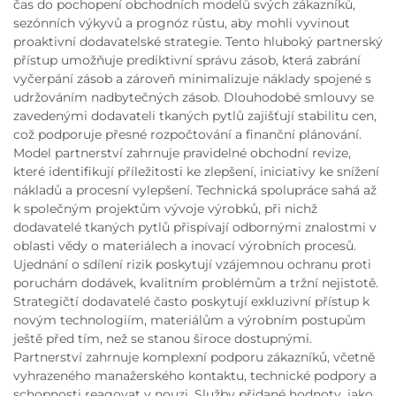
čas do pochopení obchodních modelů svých zákazníků,
sezónních výkyvů a prognóz růstu, aby mohli vyvinout
proaktivní dodavatelské strategie. Tento hluboký partnerský
přístup umožňuje prediktivní správu zásob, která zabrání
vyčerpání zásob a zároveň minimalizuje náklady spojené s
udržováním nadbytečných zásob. Dlouhodobé smlouvy se
zavedenými dodavateli tkaných pytlů zajišťují stabilitu cen,
což podporuje přesné rozpočtování a finanční plánování.
Model partnerství zahrnuje pravidelné obchodní revize,
které identifikují příležitosti ke zlepšení, iniciativy ke snížení
nákladů a procesní vylepšení. Technická spolupráce sahá až
k společným projektům vývoje výrobků, při nichž
dodavatelé tkaných pytlů přispívají odbornými znalostmi v
oblasti vědy o materiálech a inovací výrobních procesů.
Ujednání o sdílení rizik poskytují vzájemnou ochranu proti
poruchám dodávek, kvalitním problémům a tržní nejistotě.
Strategičtí dodavatelé často poskytují exkluzivní přístup k
novým technologiím, materiálům a výrobním postupům
ještě před tím, než se stanou široce dostupnými.
Partnerství zahrnuje komplexní podporu zákazníků, včetně
vyhrazeného manažerského kontaktu, technické podpory a
schopnosti reagovat v nouzi. Služby přidané hodnoty, jako