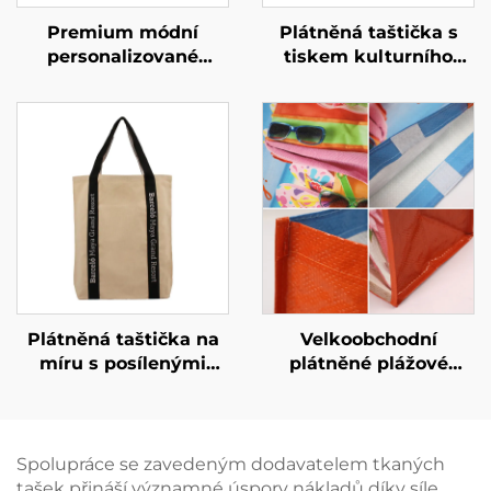
Premium módní
Plátněná taštička s
personalizované
tiskem kulturního
nákupní taštičky –
dědictví na míru –
individuální značkové
řemeslný design
taštičky pro
zakořeněný v místní
maloobchod a životní
historii
styl
Plátněná taštička na
Velkoobchodní
míru s posílenými
plátněné plážové
popruhy – odolná,
taštičky z PP tkaniny
nosná taštička pro
na míru – odolné
každodenní použití
propagační nákupní
taštičky pro zakoupení
Spolupráce se zavedeným dodavatelem tkaných
velkým balením
tašek přináší významné úspory nákladů díky síle