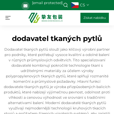
[email protected]
CS
Získat nabídku
dodavatel tkaných pytlů
Dodavatel tkaných pytlů slouží jako klíčový výrobní partner
pro podniky, které potřebují vysoce kvalitní a odolné balení
v různých průmyslových odvětvích. Tito specializovaní
dodavatelé kombinují pokročilé technologie tkaní s
udržitelnými materiály za účelem výroby
polypropylenových tkaných pytlů, které splňují rozmanité
komerční a průmyslové požadavky. Hlavní funkcí
dodavatele tkaných pytlů je výroba přizpůsobených balicích
produktů, které nabízejí výjimečnou pevnost, odolnost proti
vlhkosti a cenovou výhodnost ve srovnání s tradičními
alternativami balení. Moderní dodavatelé tkaných pytlů
využívají nejmodernější technologii kruhových tkacích
strojů a počítačem řízených výrobních systémů, aby zajistili