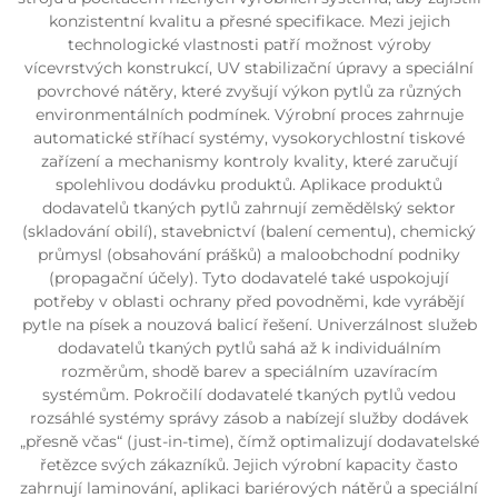
konzistentní kvalitu a přesné specifikace. Mezi jejich
technologické vlastnosti patří možnost výroby
vícevrstvých konstrukcí, UV stabilizační úpravy a speciální
povrchové nátěry, které zvyšují výkon pytlů za různých
environmentálních podmínek. Výrobní proces zahrnuje
automatické stříhací systémy, vysokorychlostní tiskové
zařízení a mechanismy kontroly kvality, které zaručují
spolehlivou dodávku produktů. Aplikace produktů
dodavatelů tkaných pytlů zahrnují zemědělský sektor
(skladování obilí), stavebnictví (balení cementu), chemický
průmysl (obsahování prášků) a maloobchodní podniky
(propagační účely). Tyto dodavatelé také uspokojují
potřeby v oblasti ochrany před povodněmi, kde vyrábějí
pytle na písek a nouzová balicí řešení. Univerzálnost služeb
dodavatelů tkaných pytlů sahá až k individuálním
rozměrům, shodě barev a speciálním uzavíracím
systémům. Pokročilí dodavatelé tkaných pytlů vedou
rozsáhlé systémy správy zásob a nabízejí služby dodávek
„přesně včas“ (just-in-time), čímž optimalizují dodavatelské
řetězce svých zákazníků. Jejich výrobní kapacity často
zahrnují laminování, aplikaci bariérových nátěrů a speciální