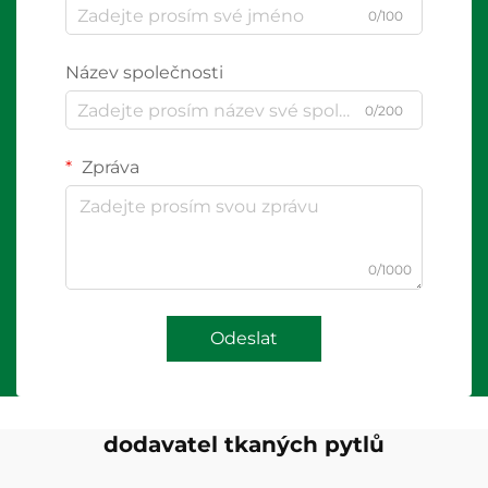
0/100
Název společnosti
0/200
Zpráva
0/1000
Odeslat
dodavatel tkaných pytlů