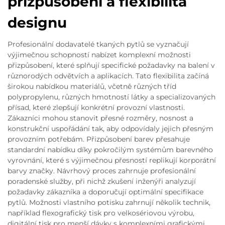
přizpůsobení a flexibilita
designu
Profesionální dodavatelé tkaných pytlů se vyznačují
výjimečnou schopností nabízet komplexní možnosti
přizpůsobení, které splňují specifické požadavky na balení v
různorodých odvětvích a aplikacích. Tato flexibilita začíná
širokou nabídkou materiálů, včetně různých tříd
polypropylenu, různých hmotností látky a specializovaných
přísad, které zlepšují konkrétní provozní vlastnosti.
Zákazníci mohou stanovit přesné rozměry, nosnost a
konstrukční uspořádání tak, aby odpovídaly jejich přesným
provozním potřebám. Přizpůsobení barev přesahuje
standardní nabídku díky pokročilým systémům barevného
vyrovnání, které s výjimečnou přesností replikují korporátní
barvy značky. Návrhový proces zahrnuje profesionální
poradenské služby, při nichž zkušení inženýři analyzují
požadavky zákazníka a doporučují optimální specifikace
pytlů. Možnosti vlastního potisku zahrnují několik technik,
například flexografický tisk pro velkosériovou výrobu,
digitální tisk pro menší dávky s komplexními grafickými