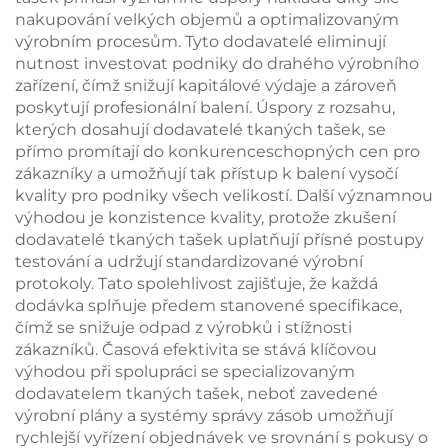
nakupování velkých objemů a optimalizovaným
výrobním procesům. Tyto dodavatelé eliminují
nutnost investovat podniky do drahého výrobního
zařízení, čímž snižují kapitálové výdaje a zároveň
poskytují profesionální balení. Úspory z rozsahu,
kterých dosahují dodavatelé tkaných tašek, se
přímo promítají do konkurenceschopných cen pro
zákazníky a umožňují tak přístup k balení vysočí
kvality pro podniky všech velikostí. Další významnou
výhodou je konzistence kvality, protože zkušení
dodavatelé tkaných tašek uplatňují přísné postupy
testování a udržují standardizované výrobní
protokoly. Tato spolehlivost zajišťuje, že každá
dodávka splňuje předem stanovené specifikace,
čímž se snižuje odpad z výrobků i stížnosti
zákazníků. Časová efektivita se stává klíčovou
výhodou při spolupráci se specializovaným
dodavatelem tkaných tašek, neboť zavedené
výrobní plány a systémy správy zásob umožňují
rychlejší vyřízení objednávek ve srovnání s pokusy o