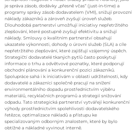
je správa zásob, dodávky „přesně včas“ (just-in-time) a
programy správy zásob dodavatelem (VMI), snižují provozní
náklady zákazníků a zároveň zvyšují úroveň služeb.
Dlouhodobá partnerství umožňují iniciativy nepřetržitého
zlepšování, které postupně zvyšují efektivitu a snižují
náklady. Smlouvy o kvalitním partnerství obsahují
ukazatele výkonnosti, dohody o úrovni služeb (SLA) a cíle
nepřetržitého zlepšování, které zajišťují vzájemný úspěch.
Strategičtí dodavatelé tkaných pytlů často poskytují
informace o trhu a odvětvové poznatky, které podporují
obchodní plánování a konkurenční pozici zákazníků.
Spolupráce sahá i k iniciativám v oblasti udržitelnosti, kdy
dodavatelé a zákazníci společně pracují na snížení
environmentálního dopadu prostřednictvím výběru
materiálů, recyklačních programů a strategií snižování
odpadu. Tato strategická partnerství vytvářejí konkurenční
výhody prostřednictvím spolehlivosti dodavatelského
řetězce, optimalizace nákladů a přístupu ke
specializovaným odborným znalostem, které by bylo
obtížné a nákladné vyvinout interně.