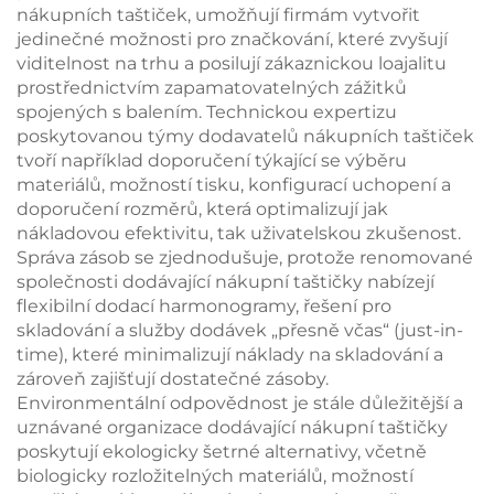
nákupních taštiček, umožňují firmám vytvořit
jedinečné možnosti pro značkování, které zvyšují
viditelnost na trhu a posilují zákaznickou loajalitu
prostřednictvím zapamatovatelných zážitků
spojených s balením. Technickou expertizu
poskytovanou týmy dodavatelů nákupních taštiček
tvoří například doporučení týkající se výběru
materiálů, možností tisku, konfigurací uchopení a
doporučení rozměrů, která optimalizují jak
nákladovou efektivitu, tak uživatelskou zkušenost.
Správa zásob se zjednodušuje, protože renomované
společnosti dodávající nákupní taštičky nabízejí
flexibilní dodací harmonogramy, řešení pro
skladování a služby dodávek „přesně včas“ (just-in-
time), které minimalizují náklady na skladování a
zároveň zajišťují dostatečné zásoby.
Environmentální odpovědnost je stále důležitější a
uznávané organizace dodávající nákupní taštičky
poskytují ekologicky šetrné alternativy, včetně
biologicky rozložitelných materiálů, možností