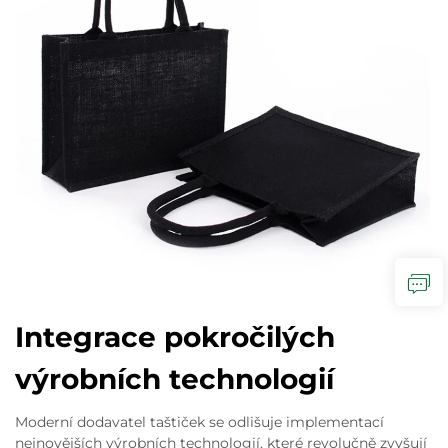
Integrace pokročilých
výrobních technologií
Moderní dodavatel taštiček se odlišuje implementací
nejnovějších výrobních technologií, které revolučně zvyšují