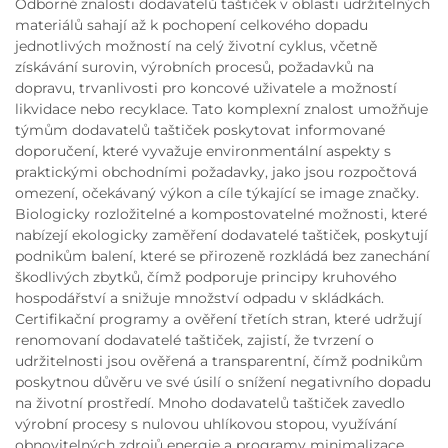
Odborné znalosti dodavatelů taštiček v oblasti udržitelných
materiálů sahají až k pochopení celkového dopadu
jednotlivých možností na celý životní cyklus, včetně
získávání surovin, výrobních procesů, požadavků na
dopravu, trvanlivosti pro koncové uživatele a možností
likvidace nebo recyklace. Tato komplexní znalost umožňuje
týmům dodavatelů taštiček poskytovat informované
doporučení, které vyvažuje environmentální aspekty s
praktickými obchodními požadavky, jako jsou rozpočtová
omezení, očekávaný výkon a cíle týkající se image značky.
Biologicky rozložitelné a kompostovatelné možnosti, které
nabízejí ekologicky zaměření dodavatelé taštiček, poskytují
podnikům balení, které se přirozeně rozkládá bez zanechání
škodlivých zbytků, čímž podporuje principy kruhového
hospodářství a snižuje množství odpadu v skládkách.
Certifikační programy a ověření třetích stran, které udržují
renomovaní dodavatelé taštiček, zajistí, že tvrzení o
udržitelnosti jsou ověřená a transparentní, čímž podnikům
poskytnou důvěru ve své úsilí o snížení negativního dopadu
na životní prostředí. Mnoho dodavatelů taštiček zavedlo
výrobní procesy s nulovou uhlíkovou stopou, využívání
obnovitelných zdrojů energie a programy minimalizace