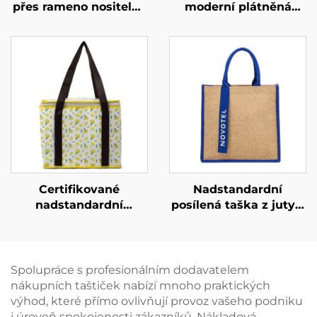
přes rameno nositelná
moderní plátněná
taštička na míru –
taška z PP – módní
personalizované barvy
taška s motivem
pro uliční styl
přehrávání hudby pro
propagaci značek
Certifikované
Nadstandardní
nadstandardní
posílená taška z juty –
izolované chladicí
design s barevnými
tašky z netkané látky
bloky a popruhy z
– prémiové OEM/ODM
pásu pro zvýšenou
řešení pro firemní
viditelnost značky
Spolupráce s profesionálním dodavatelem
dárky
nákupních taštiček nabízí mnoho praktických
výhod, které přímo ovlivňují provoz vašeho podniku
i úroveň spokojenosti zákazníků. Nákladová