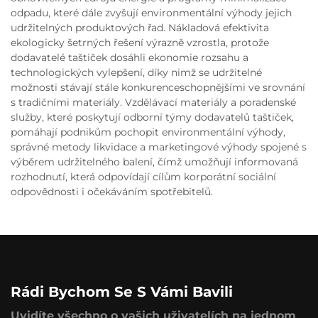
odpadu, které dále zvyšují environmentální výhody jejich
udržitelných produktových řad. Nákladová efektivita
ekologicky šetrných řešení výrazně vzrostla, protože
dodavatelé taštiček dosáhli ekonomie rozsahu a
technologických vylepšení, díky nimž se udržitelné
možnosti stávají stále konkurenceschopnějšími ve srovnání
s tradičními materiály. Vzdělávací materiály a poradenské
služby, které poskytují odborní týmy dodavatelů taštiček,
pomáhají podnikům pochopit environmentální výhody,
správné metody likvidace a marketingové výhody spojené s
výběrem udržitelného balení, čímž umožňují informovaná
rozhodnutí, která odpovídají cílům korporátní sociální
odpovědnosti i očekáváním spotřebitelů.
Rádi Bychom Se S Vámi Bavili
Uvidíte všechno o vašich uživatelích na jednom