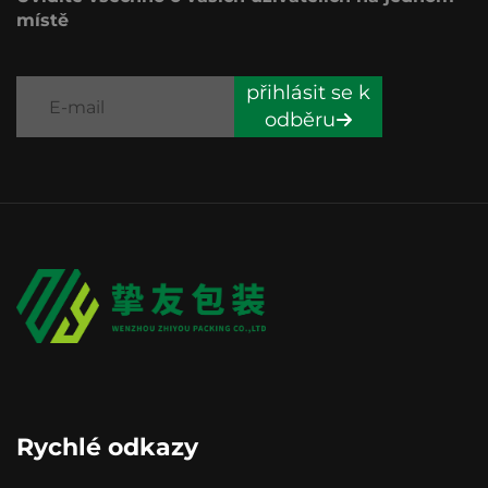
místě
přihlásit se k
odběru
Rychlé odkazy