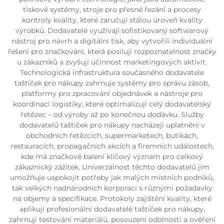
tiskové systémy, stroje pro přesné řezání a procesy
kontroly kvality, které zaručují stálou úroveň kvality
výrobků. Dodavatelé využívají sofistikovaný softwarový
nástroj pro návrh a digitální tisk, aby vytvořili individuální
řešení pro značkování, která posilují rozpoznatelnost značky
u zákazníků a zvyšují účinnost marketingových aktivit.
Technologická infrastruktura současného dodavatele
taštiček pro nákupy zahrnuje systémy pro správu zásob,
platformy pro zpracování objednávek a nástroje pro
koordinaci logistiky, které optimalizují celý dodavatelský
řetězec – od výroby až po konečnou dodávku. Služby
dodavatelů taštiček pro nákupy nacházejí uplatnění v
obchodních řetězcích, supermarketech, butikách,
restauracích, propagačních akcích a firemních událostech,
kde má značkové balení klíčový význam pro celkový
zákaznický zážitek. Univerzálnost těchto dodavatelů jim
umožňuje uspokojit potřeby jak malých místních podniků,
tak velkých nadnárodních korporací s různými požadavky
na objemy a specifikace. Protokoly zajištění kvality, které
aplikují profesionální dodavatelé taštiček pro nákupy,
zahrnují testování materiálů, posouzení odolnosti a ověření