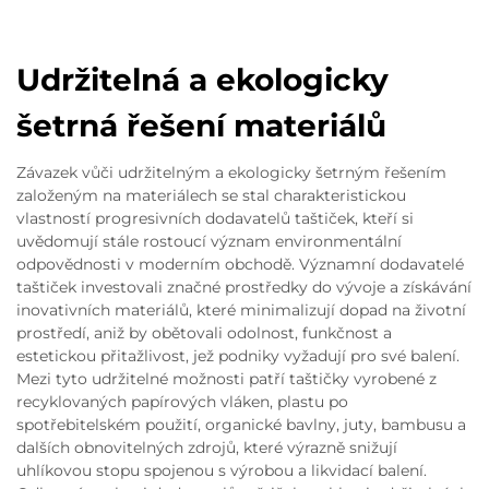
Udržitelná a ekologicky
šetrná řešení materiálů
Závazek vůči udržitelným a ekologicky šetrným řešením
založeným na materiálech se stal charakteristickou
vlastností progresivních dodavatelů taštiček, kteří si
uvědomují stále rostoucí význam environmentální
odpovědnosti v moderním obchodě. Významní dodavatelé
taštiček investovali značné prostředky do vývoje a získávání
inovativních materiálů, které minimalizují dopad na životní
prostředí, aniž by obětovali odolnost, funkčnost a
estetickou přitažlivost, jež podniky vyžadují pro své balení.
Mezi tyto udržitelné možnosti patří taštičky vyrobené z
recyklovaných papírových vláken, plastu po
spotřebitelském použití, organické bavlny, juty, bambusu a
dalších obnovitelných zdrojů, které výrazně snižují
uhlíkovou stopu spojenou s výrobou a likvidací balení.