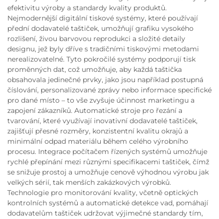
efektivitu výroby a standardy kvality produktů.
Nejmodernější digitální tiskové systémy, které používají
přední dodavatelé taštiček, umožňují grafiku vysokého
rozlišení, živou barvovou reprodukci a složité detaily
designu, jež byly dříve s tradičními tiskovými metodami
nerealizovatelné. Tyto pokročilé systémy podporují tisk
proměnných dat, což umožňuje, aby každá taštička
obsahovala jedinečné prvky, jako jsou například postupná
číslování, personalizované zprávy nebo informace specifické
pro dané místo – to vše zvyšuje účinnost marketingu a
zapojení zákazníků. Automatické stroje pro řezání a
tvarování, které využívají inovativní dodavatelé taštiček,
zajišťují přesné rozměry, konzistentní kvalitu okrajů a
minimální odpad materiálu během celého výrobního
procesu. Integrace počítačem řízených systémů umožňuje
rychlé přepínání mezi různými specifikacemi taštiček, čímž
se snižuje prostoj a umožňuje cenově výhodnou výrobu jak
velkých sérií, tak menších zakázkových výrobků.
Technologie pro monitorování kvality, včetně optických
kontrolních systémů a automatické detekce vad, pomáhají
dodavatelům taštiček udržovat výjimečné standardy tím,