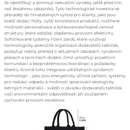
že identifikují a eliminují nekvalitní výrobky ještě před tím,
než dosáhnou zákazníků. Tyto technologické investice se
převádějí do hmatatelných výhod pro klienty, jako jsou
kratší dodací lhůty, vyšší konzistence produktů, rozšířené
možnosti personalizace a konkurenceschopné cenové
struktury, které odrážejí zlepšenou provozní efektivitu.
Sofistikované systémy řízení zásob, které využívají
technologicky pokročilé organizace dodavatelů taštiček,
poskytují reálný přehled o aktuálních zásobách, výrobních
plánech a termínech dodání, čímž umožňují proaktivní
komunikaci a bezproblémovou koordinaci s požadavky
klientů. Kromě toho integrace udržitelných výrobních
technologií – jako jsou energeticky účinná zařízení, systémy
pro redukci odpadu a možnosti zpracování ekologicky
šetrných materiálů – svědčí o závazku dodavatelů taštiček
vůči environmentální odpovědnosti při současném
zachování provozní excelence.