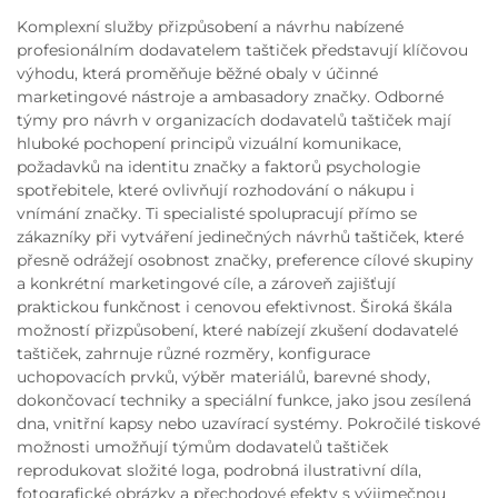
Komplexní služby přizpůsobení a návrhu nabízené
profesionálním dodavatelem taštiček představují klíčovou
výhodu, která proměňuje běžné obaly v účinné
marketingové nástroje a ambasadory značky. Odborné
týmy pro návrh v organizacích dodavatelů taštiček mají
hluboké pochopení principů vizuální komunikace,
požadavků na identitu značky a faktorů psychologie
spotřebitele, které ovlivňují rozhodování o nákupu i
vnímání značky. Ti specialisté spolupracují přímo se
zákazníky při vytváření jedinečných návrhů taštiček, které
přesně odrážejí osobnost značky, preference cílové skupiny
a konkrétní marketingové cíle, a zároveň zajišťují
praktickou funkčnost i cenovou efektivnost. Široká škála
možností přizpůsobení, které nabízejí zkušení dodavatelé
taštiček, zahrnuje různé rozměry, konfigurace
uchopovacích prvků, výběr materiálů, barevné shody,
dokončovací techniky a speciální funkce, jako jsou zesílená
dna, vnitřní kapsy nebo uzavírací systémy. Pokročilé tiskové
možnosti umožňují týmům dodavatelů taštiček
reprodukovat složité loga, podrobná ilustrativní díla,
fotografické obrázky a přechodové efekty s výjimečnou