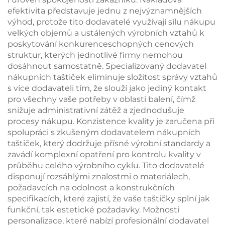
efektivita představuje jednu z nejvýznamnějších
výhod, protože tito dodavatelé využívají sílu nákupu
velkých objemů a ustálených výrobních vztahů k
poskytování konkurenceschopných cenových
struktur, kterých jednotlivé firmy nemohou
dosáhnout samostatně. Specializovaný dodavatel
nákupních taštiček eliminuje složitost správy vztahů
s více dodavateli tím, že slouží jako jediný kontakt
pro všechny vaše potřeby v oblasti balení, čímž
snižuje administrativní zátěž a zjednodušuje
procesy nákupu. Konzistence kvality je zaručena při
spolupráci s zkušeným dodavatelem nákupních
taštiček, který dodržuje přísné výrobní standardy a
zavádí komplexní opatření pro kontrolu kvality v
průběhu celého výrobního cyklu. Tito dodavatelé
disponují rozsáhlými znalostmi o materiálech,
požadavcích na odolnost a konstrukčních
specifikacích, které zajistí, že vaše taštičky splní jak
funkční, tak estetické požadavky. Možnosti
personalizace, které nabízí profesionální dodavatel