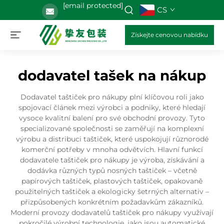
[email protected]
CS
Získejte cenovou nabídku
dodavatel tašek na nákup
Dodavatel taštiček pro nákupy plní klíčovou roli jako
spojovací článek mezi výrobci a podniky, které hledají
vysoce kvalitní balení pro své obchodní provozy. Tyto
specializované společnosti se zaměřují na komplexní
výrobu a distribuci taštiček, které uspokojují různorodé
komerční potřeby v mnoha odvětvích. Hlavní funkcí
dodavatele taštiček pro nákupy je výroba, získávání a
dodávka různých typů nosných taštiček – včetně
papírových taštiček, plastových taštiček, opakovaně
použitelných taštiček a ekologicky šetrných alternativ –
přizpůsobených konkrétním požadavkům zákazníků.
Moderní provozy dodavatelů taštiček pro nákupy využívají
pokročilé výrobní technologie, jako jsou automatické