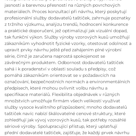
jasností a barevnou přesností na různých povrchových
materiálech. Proces konzultací při návrhu, který poskytují
profesionální služby dodavatelů taštiček, zahrnuje poznatky
z tržního výzkumu, analýzu trendů, hodnocení konkurence
a praktické doporučení, jež optimalizují jak vizuální dopad,
tak funkční výkon. Služby výroby vzorových kusů umožňují
zákazníkům vyhodnotit fyzické vzorky, otestovat odolnost a
upravit prvky návrhu ještě před zahájením plné výrobní
série, čímž je zaručena naprostá spokojenost se
závěrečným produktem. Odbornost dodavatelů taštiček
sahá i k poradenství v oblasti souladu s předpisy, což
pomáhá zákazníkům orientovat se v požadavcích na
označování, bezpečnostních normách a environmentálních
předpisech, které mohou ovlivnit volbu návrhu a
specifikace materiálů. Flexibilita objednávek v různých
množstvích umožňuje firmám všech velikostí využívat
služby vysoce kvalitního přizpůsobení; mnoho dodavatelů
taštiček navíc nabízí škálovatelné cenové struktury, které
zohledňují jak vývoj vzorových kusů, tak potřeby rozsáhlé
sériové výroby. Spolupracující přístup, který uplatňují
přední dodavatelé taštiček, zajišťuje, že každý prvek návrhu