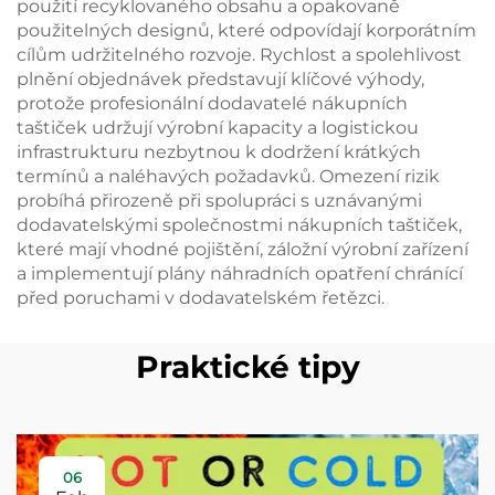
použití recyklovaného obsahu a opakovaně
použitelných designů, které odpovídají korporátním
cílům udržitelného rozvoje. Rychlost a spolehlivost
plnění objednávek představují klíčové výhody,
protože profesionální dodavatelé nákupních
taštiček udržují výrobní kapacity a logistickou
infrastrukturu nezbytnou k dodržení krátkých
termínů a naléhavých požadavků. Omezení rizik
probíhá přirozeně při spolupráci s uznávanými
dodavatelskými společnostmi nákupních taštiček,
které mají vhodné pojištění, záložní výrobní zařízení
a implementují plány náhradních opatření chránící
před poruchami v dodavatelském řetězci.
Praktické tipy
06