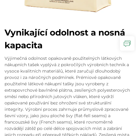
Vynikající odolnost a nosná
kapacita
Výjimečná odolnost opakovaně použitelných látkových
nákupních tašek vyplývá z pokročilých výrobních technik a
vysoce kvalitních materiálů, které zaručují dlouhodobý
provoz i za náročných podmínek. Prémiové opakovaně
použitelné látkové nákupní tašky jsou vyrobeny z
extrapovrchové bavlněné plátna, zesílených polyesterových
směsí nebo přírodních jutových vláken, které vydrží
opakované používání bez ohrožení své strukturální
integrity. Výrobní proces zahrnuje průmyslově zpracované
ševní vzory, jako jsou ploché švy (flat-fell seams) a
francouzské švy (French seams), které rovnoměrně
rozvádějí zátěž po celé délce spojovacích míst a zabrání
jejich rozpadu při přepravě těžkých nákladů. Zesílená místa