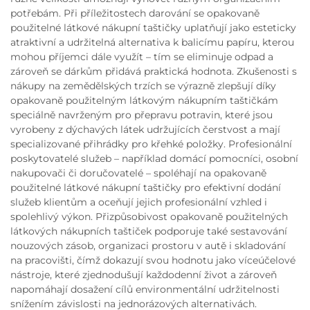
potřebám. Při příležitostech darování se opakovaně
použitelné látkové nákupní taštičky uplatňují jako esteticky
atraktivní a udržitelná alternativa k balicímu papíru, kterou
mohou příjemci dále využít – tím se eliminuje odpad a
zároveň se dárkům přidává praktická hodnota. Zkušenosti s
nákupy na zemědělských trzích se výrazně zlepšují díky
opakovaně použitelným látkovým nákupním taštičkám
speciálně navrženým pro přepravu potravin, které jsou
vyrobeny z dýchavých látek udržujících čerstvost a mají
specializované přihrádky pro křehké položky. Profesionální
poskytovatelé služeb – například domácí pomocníci, osobní
nakupovači či doručovatelé – spoléhají na opakovaně
použitelné látkové nákupní taštičky pro efektivní dodání
služeb klientům a oceňují jejich profesionální vzhled i
spolehlivý výkon. Přizpůsobivost opakovaně použitelných
látkových nákupních taštiček podporuje také sestavování
nouzových zásob, organizaci prostoru v autě i skladování
na pracovišti, čímž dokazují svou hodnotu jako víceúčelové
nástroje, které zjednodušují každodenní život a zároveň
napomáhají dosažení cílů environmentální udržitelnosti
snížením závislosti na jednorázových alternativách.