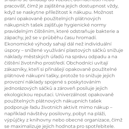
pracovišť, čímž je zajištěna jejich dostupnost vždy,
když se naskytne příležitost k nákupu. Možnost
praní opakovaně použitelných plátnových
nákupních tašek zajišťuje hygienické normy
pravidelným čištěním, které odstraňuje bakterie a
zápachy, jež se v průběhu času hromadí.
Ekonomické výhody sahají dál než individuální
úspory – snížené využívání plastových sáčků snižuje
náklady městských úřadů na správu odpadu a na
čištění životního prostředí. Obchodníci uvítají
zákazníky, kteří si přinášejí opakovaně použitelné
plátnové nákupní tašky, protože to snižuje jejich
provozní náklady spojené s poskytováním
jednorázových sáčků a zároveň posiluje jejich
ekologickou reputaci. Univerzálnost opakovaně
použitelných plátnových nákupních tašek
podporuje řadu životních aktivit mimo nákup –
například návštěvy posilovny, pobyt na pláži,
výpůjčky z knihovny nebo obecné organizace, čímž
se maximalizuje jejich hodnota pro spotřebitele.