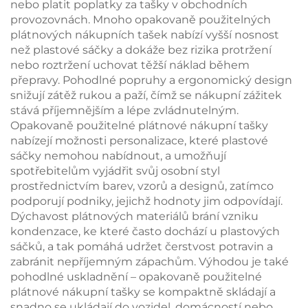
nebo platit poplatky za tašky v obchodních
provozovnách. Mnoho opakovaně použitelných
plátnových nákupních tašek nabízí vyšší nosnost
než plastové sáčky a dokáže bez rizika protržení
nebo roztržení uchovat těžší náklad během
přepravy. Pohodlné popruhy a ergonomický design
snižují zátěž rukou a paží, čímž se nákupní zážitek
stává příjemnějším a lépe zvládnutelným.
Opakovaně použitelné plátnové nákupní tašky
nabízejí možnosti personalizace, které plastové
sáčky nemohou nabídnout, a umožňují
spotřebitelům vyjádřit svůj osobní styl
prostřednictvím barev, vzorů a designů, zatímco
podporují podniky, jejichž hodnoty jim odpovídají.
Dýchavost plátnových materiálů brání vzniku
kondenzace, ke které často dochází u plastových
sáčků, a tak pomáhá udržet čerstvost potravin a
zabránit nepříjemným zápachům. Výhodou je také
pohodlné uskladnění – opakovaně použitelné
plátnové nákupní tašky se kompaktně skládají a
snadno se ukládají do vozidel, domácností nebo