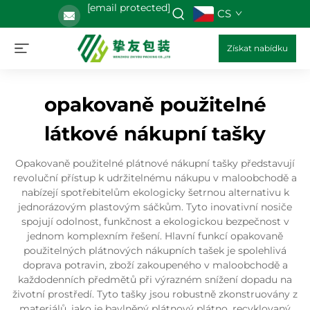
[email protected]
CS
Získat nabídku
opakovaně použitelné
látkové nákupní tašky
Opakovaně použitelné plátnové nákupní tašky představují
revoluční přístup k udržitelnému nákupu v maloobchodě a
nabízejí spotřebitelům ekologicky šetrnou alternativu k
jednorázovým plastovým sáčkům. Tyto inovativní nosiče
spojují odolnost, funkčnost a ekologickou bezpečnost v
jednom komplexním řešení. Hlavní funkcí opakovaně
použitelných plátnových nákupních tašek je spolehlivá
doprava potravin, zboží zakoupeného v maloobchodě a
každodenních předmětů při výrazném snížení dopadu na
životní prostředí. Tyto tašky jsou robustně zkonstruovány z
materiálů, jako je bavlněný plátnový plátno, recyklovaný