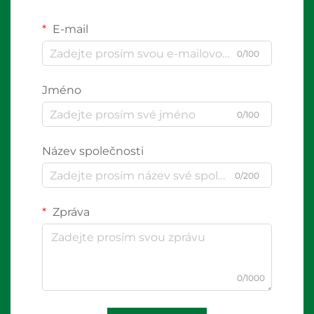
E-mail
0/100
Jméno
0/100
Název společnosti
0/200
Zpráva
0/1000