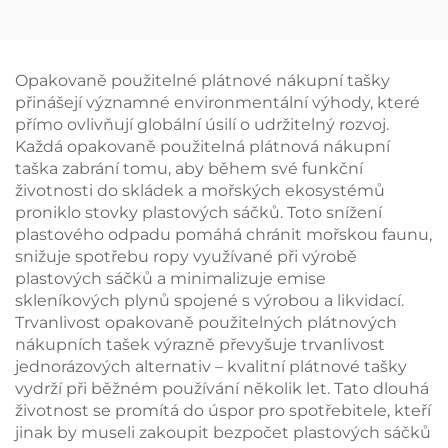
taška z oxfordské
taška z oxfordské
látky s kůží na úchytu
látky s kůží na úchytu
– stylová tepelná
– stylová tepelná
taška s motivem
taška s motivem
Opakovaně použitelné plátnové nákupní tašky
ptáků a květin
ptáků a květin
přinášejí významné environmentální výhody, které
přímo ovlivňují globální úsilí o udržitelný rozvoj.
Každá opakovaně použitelná plátnová nákupní
taška zabrání tomu, aby během své funkční
životnosti do skládek a mořských ekosystémů
proniklo stovky plastových sáčků. Toto snížení
plastového odpadu pomáhá chránit mořskou faunu,
snižuje spotřebu ropy využívané při výrobě
plastových sáčků a minimalizuje emise
skleníkových plynů spojené s výrobou a likvidací.
Trvanlivost opakovaně použitelných plátnových
nákupních tašek výrazně převyšuje trvanlivost
jednorázových alternativ – kvalitní plátnové tašky
vydrží při běžném používání několik let. Tato dlouhá
životnost se promítá do úspor pro spotřebitele, kteří
jinak by museli zakoupit bezpočet plastových sáčků