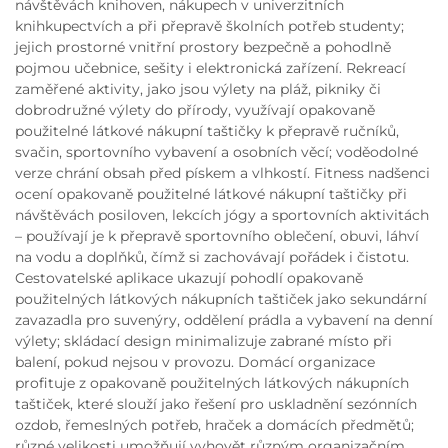
návštěvách knihoven, nákupech v univerzitních
knihkupectvích a při přepravě školních potřeb studenty;
jejich prostorné vnitřní prostory bezpečně a pohodlně
pojmou učebnice, sešity i elektronická zařízení. Rekreací
zaměřené aktivity, jako jsou výlety na pláž, pikniky či
dobrodružné výlety do přírody, využívají opakovaně
použitelné látkové nákupní taštičky k přepravě ručníků,
svačin, sportovního vybavení a osobních věcí; voděodolné
verze chrání obsah před pískem a vlhkostí. Fitness nadšenci
ocení opakovaně použitelné látkové nákupní taštičky při
návštěvách posiloven, lekcích jógy a sportovních aktivitách
– používají je k přepravě sportovního oblečení, obuvi, láhví
na vodu a doplňků, čímž si zachovávají pořádek i čistotu.
Cestovatelské aplikace ukazují pohodlí opakovaně
použitelných látkových nákupních taštiček jako sekundární
zavazadla pro suvenýry, oddělení prádla a vybavení na denní
výlety; skládací design minimalizuje zabrané místo při
balení, pokud nejsou v provozu. Domácí organizace
profituje z opakovaně použitelných látkových nákupních
taštiček, které slouží jako řešení pro uskladnění sezónních
ozdob, řemeslných potřeb, hraček a domácích předmětů;
různé velikosti umožňují vyhovět různým organizačním