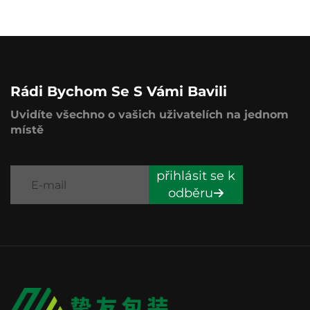
Rádi Bychom Se S Vámi Bavili
Uvidíte všechno o vašich uživatelích na jednom
místě
přihlásit se k
odběru