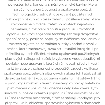
polyester, juta, konopí a směsi organické bavlny, které
zaručují dlouhou životnost a opakované použití.
Technologické vlastnosti opakovaně použitelných
plátnových nákupních tašek zahrnují posílené stehy, které
rovnoměrně rozvádějí zátěž po místech největšího
namáhání, čímž brání trhnutí a prodlužují životnost
výrobku. Pokročilé výrobní techniky zahrnují dvojvrstvé
spodní panely, posílené popruhy se zvláštním posílením v
místech největšího namáhání a látky vhodné k praní v
pračce, které zachovávají svou strukturální integritu i po
několika cyklech čištění. Mnoho opakovaně použitelných
plátnových nákupních tašek je vybaveno vodoodpudivými
povlaky nebo úpravami, které chrání obsah před vlhkostí,
aniž by ztrácely schopnost propouštět vzduch. Aplikace
opakovaně použitelných plátnových nákupních tašek sahají
daleko za běžné nákupy potravin – zahrnují návštěvy tržnic
s produkty z místních farem, návštěvy knihovny, výlety na
pláž, cvičení v posilovně i obecné účely skladování. Tyto
univerzální nosiče dokážou pojmout různé velikosti nákladu
i různé rozložení hmotnosti, čímž se stávají vhodnými pro
přepravu knih, oblečení, sportovního vybavení a domácích