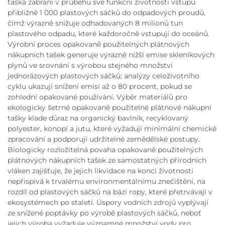
taška zabrání v průběhu své funkční životnosti vstupu
přibližně 1 000 plastových sáčků do odpadových proudů,
čímž výrazně snižuje odhadovaných 8 milionů tun
plastového odpadu, které každoročně vstupují do oceánů.
Výrobní proces opakovaně použitelných plátnových
nákupních tašek generuje výrazně nižší emise skleníkových
plynů ve srovnání s výrobou stejného množství
jednorázových plastových sáčků; analýzy celoživotního
cyklu ukazují snížení emisí až o 80 procent, pokud se
zohlední opakované používání. Výběr materiálů pro
ekologicky šetrné opakovaně použitelné plátnové nákupní
tašky klade důraz na organický bavlník, recyklovaný
polyester, konopí a jutu, které vyžadují minimální chemické
zpracování a podporují udržitelné zemědělské postupy.
Biologicky rozložitelná povaha opakovaně použitelných
plátnových nákupních tašek ze samostatných přírodních
vláken zajišťuje, že jejich likvidace na konci životnosti
nepřispívá k trvalému environmentálnímu znečištění, na
rozdíl od plastových sáčků na bázi ropy, které přetrvávají v
ekosystémech po staletí. Úspory vodních zdrojů vyplývají
ze snížené poptávky po výrobě plastových sáčků, neboť
jejich výroba vyžaduje významné množství vody pro