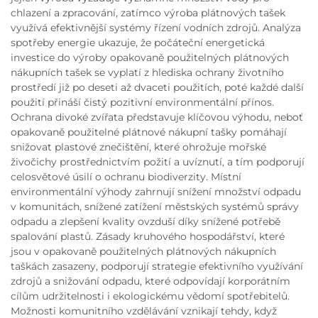
chlazení a zpracování, zatímco výroba plátnových tašek
využívá efektivnější systémy řízení vodních zdrojů. Analýza
spotřeby energie ukazuje, že počáteční energetická
investice do výroby opakovaně použitelných plátnových
nákupních tašek se vyplatí z hlediska ochrany životního
prostředí již po deseti až dvaceti použitích, poté každé další
použití přináší čistý pozitivní environmentální přínos.
Ochrana divoké zvířata představuje klíčovou výhodu, neboť
opakovaně použitelné plátnové nákupní tašky pomáhají
snižovat plastové znečištění, které ohrožuje mořské
živočichy prostřednictvím požití a uvíznutí, a tím podporují
celosvětové úsilí o ochranu biodiverzity. Místní
environmentální výhody zahrnují snížení množství odpadu
v komunitách, snížené zatížení městských systémů správy
odpadu a zlepšení kvality ovzduší díky snížené potřebě
spalování plastů. Zásady kruhového hospodářství, které
jsou v opakovaně použitelných plátnových nákupních
taškách zasazeny, podporují strategie efektivního využívání
zdrojů a snižování odpadu, které odpovídají korporátním
cílům udržitelnosti i ekologickému vědomí spotřebitelů.
Možnosti komunitního vzdělávání vznikají tehdy, když