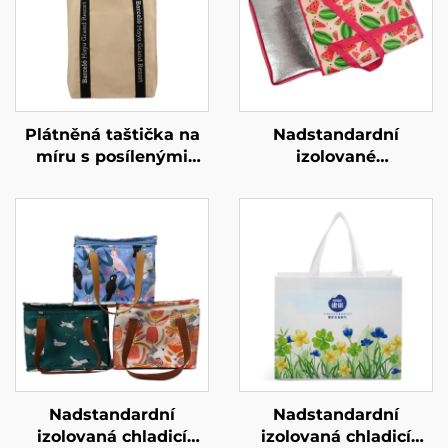
Plátněná taštička na
Nadstandardní
míru s posílenými
izolované
popruhy – odolná,
znovupoužitelné
nosná taštička pro
potravinové tašky,
každodenní použití
skládací chladicí taška
na potraviny pro
podnikové značkovací
akce a propagaci
Nadstandardní
Nadstandardní
izolovaná chladicí
izolovaná chladicí