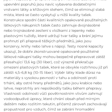
upevnění popruhů jsou navíc vybavena dodatečnými
vrstvami látky a křížovým stehem, čímž se eliminují slabá
místa, která se často vyskytují u nižší kvality tašek.
Konstrukce spodní části kvalitních opakovaně použitelných
látkových nákupních tašek často zahrnuje dvojnásobné
nebo trojnásobné zesílení s vložkami z lepenky nebo
plastovými tužidly, které udržují tvar tašky a brání jejímu
prohnutí při přepravě těžkých předmětů, jako jsou
konzervy, knihy nebo lahve s nápoji. Testy nosné kapacity
ukazují, že dobře zkonstruované opakovaně použitelné
látkové nákupní tašky mohou bezpečně přepravovat zátěž
přesahující 13,6 kg (30 liber), což výrazně překračuje
omezení plastových tašek, které se obvykle roztrhnou již při
zátěži 4,5–6,8 kg (10–15 liber). Výběr látky klade důraz na
materiály s vysokou pevností v tahu a odolností proti
trhání, aby ostré hrany předmětů, jako jsou krabice nebo
lahve, neprotrhly ani nepoškodily tašku během přepravy.
Vlastnosti odolnosti vůči povětrnostním vlivům zahrnují
vodoodpudivé úpravy, které chrání obsah před mírným
deštěm nebo rozlitím tekutin, přičemž zároveň zachovávají
propustnost pro vzduch, čímž se zabrání hromadění