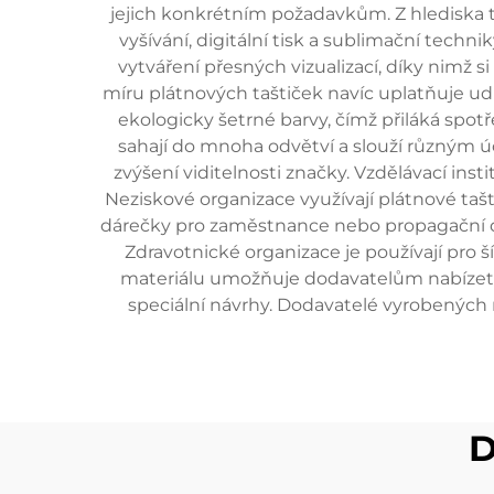
jejich konkrétním požadavkům. Z hlediska te
vyšívání, digitální tisk a sublimační techn
vytváření přesných vizualizací, díky nimž
míru plátnových taštiček navíc uplatňuje ud
ekologicky šetrné barvy, čímž přiláká spo
sahají do mnoha odvětví a slouží různým ú
zvýšení viditelnosti značky. Vzdělávací ins
Neziskové organizace využívají plátnové tašt
dárečky pro zaměstnance nebo propagační dáre
Zdravotnické organizace je používají pro 
materiálu umožňuje dodavatelům nabízet rů
speciální návrhy. Dodavatelé vyrobených 
D