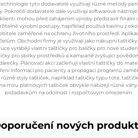
chnologie tyto dodavatelé využívají různé metody person
iky. Pokročilí dodavatelé dále využívají softwarové nást
 si klienti mohou před zahájením výroby představit finál
ržitelné výrobní postupy, například používá bavlnu z eko
třebitele zaměřené na ochranu životního prostředí. Aplik
čelům. Obchodní firmy je využívají jako nákupní taštičky
tituce vyrábějí vlastní taštičky pro balíčky pro nové stu
ičky pro sbírky prostředků a kampaně zvyšující povědomí. 
čky. Plánovači akcí začleňují vlastní taštičky do mater
šíření informací pro pacienty a propagaci programů zaměř
zné styly taštiček, například taštičky typu tote, tašt
na míru plátnových taštiček obvykle nabízejí různé váhy 
požadavkům na odolnost i rozpočtovým omezením.
oporučení nových produk