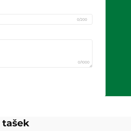
0/200
0/1000
 tašek