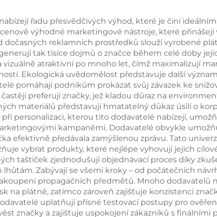
ačkové taštičky
každodenní pou
o maloobchod a
bízejí řadu přesvědčivých výhod, které je činí ideálními
 cenově výhodné marketingové nástroje, které přinášejí v
životní styl
d dočasných reklamních prostředků slouží vyrobené plát
generují tak tisíce dojmů o značce během celé doby jejich
a vizuálně atraktivní po mnoho let, čímž maximalizují 
telností. Ekologická uvědomělost představuje další význ
telé pomáhají podnikům prokázat svůj závazek ke snižov
 častěji preferují značky, jež kladou důraz na environme
ch materiálů představují hmatatelný důkaz úsilí o korpo
ita při personalizaci, kterou tito dodavatelé nabízejí, u
marketingovými kampaněmi. Dodavatelé obvykle umožňuj
čka efektivně předávala zamýšlenou zprávu. Tato univerzál
ňuje vybrat produkty, které nejlépe vyhovují jejich cíl
ných taštiček zjednodušují objednávací proces díky zku
lhůtám. Zabývají se všemi kroky – od počátečních návr
zejí zakoupení propagačních předmětů. Mnoho dodavatelů
sk na plátně, zatímco zároveň zajišťuje konzistenci značk
davatelé uplatňují přísné testovací postupy pro ověření o
věst značky a zajišťuje uspokojení zákazníků s finální