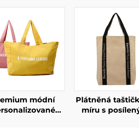
remium módní
Plátněná taštič
rsonalizované
míru s posílen
upní taštičky –
popruhy – odol
individuální
nosná taštička