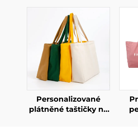
Personalizované
P
plátněné taštičky na
pe
míru – zvyšte
nák
hodnotu své značky