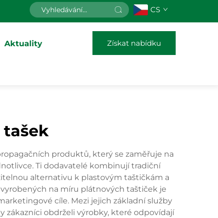
CS
Získat nabídku
Aktuality
 tašek
propagačních produktů, který se zaměřuje na
notlivce. Ti dodavatelé kombinují tradiční
telnou alternativu k plastovým taštičkám a
vyrobených na míru plátnových taštiček je
arketingové cíle. Mezi jejich základní služby
by zákazníci obdrželi výrobky, které odpovídají