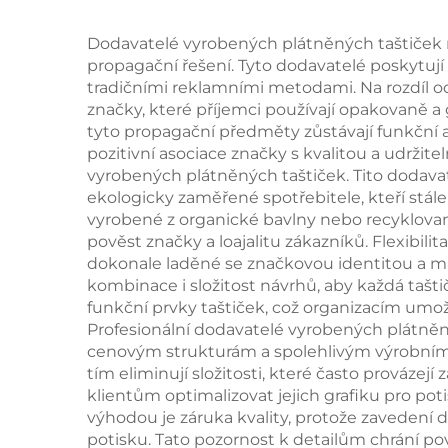
pomocí custom
zn
merchandisingu
pr
Dodavatelé vyrobených plátněných taštiček na
propagační řešení. Tyto dodavatelé poskytují
tradičními reklamními metodami. Na rozdíl o
značky, které příjemci používají opakovaně a 
tyto propagační předměty zůstávají funkční 
pozitivní asociace značky s kvalitou a udrži
vyrobených plátněných taštiček. Tito dodava
ekologicky zaměřené spotřebitele, kteří stále
vyrobené z organické bavlny nebo recyklovaný
pověst značky a loajalitu zákazníků. Flexibil
dokonale laděné se značkovou identitou a 
kombinace i složitost návrhů, aby každá tašti
funkční prvky taštiček, což organizacím umož
Profesionální dodavatelé vyrobených plátně
cenovým strukturám a spolehlivým výrobním 
tím eliminují složitosti, které často prová
klientům optimalizovat jejich grafiku pro poti
výhodou je záruka kvality, protože zavedení do
potisku. Tato pozornost k detailům chrání po