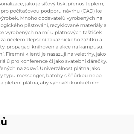
alizace, jako je síťový tisk, přenos teplem,
roje pro počítačovou podporu návrhu (CAD) ke
ní výrobek. Mnoho dodavatelů vyrobených na
logického pěstování, recyklované materiály a
ace vyrobených na míru plátnových taštiček
 za účelem zlepšení zákaznického zážitku a
denty, propagaci knihoven a akce na kampusu.
Firemní klienti je nasazují na veletrhy, jako
iálů pro konference či jako svatební dárečky.
ených na zdraví. Univerzálnost plátna jako
ičky typu messenger, batohy s šňůrkou nebo
a pletení plátna, aby vyhověli konkrétním
tů