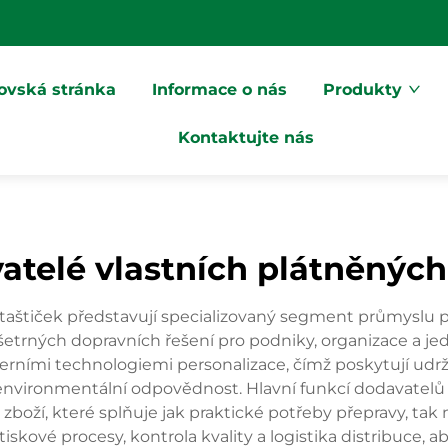
vská stránka
Informace o nás
Produkty
Kontaktujte nás
atelé vlastních plátněných
aštiček představují specializovaný segment průmyslu 
etrných dopravních řešení pro podniky, organizace a jed
rními technologiemi personalizace, čímž poskytují udrži
environmentální odpovědnost. Hlavní funkcí dodavatelů 
ží, které splňuje jak praktické potřeby přepravy, tak m
tiskové procesy, kontrola kvality a logistika distribuce, a