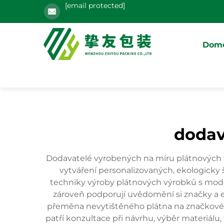
[email protected]
Domo
dodav
Dodavatelé vyrobených na míru plátnových t
vytváření personalizovaných, ekologicky š
techniky výroby plátnových výrobků s mode
zároveň podporují uvědomění si značky a 
přeměna nevytištěného plátna na značkové zbo
patří konzultace při návrhu, výběr materiálu, 