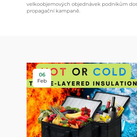
velkoobjemových objednávek podnikům dosá
propagační kampaně.
06
Feb