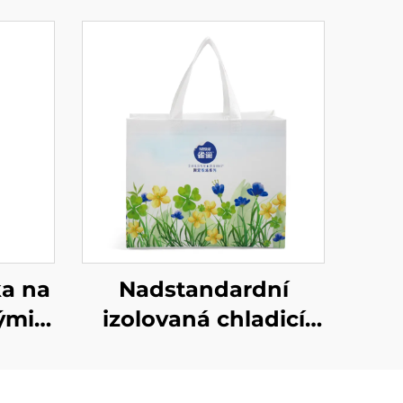
ka na
Nadstandardní
ými
izolovaná chladicí
ná,
taška z oxfordské
 pro
látky s kůží na