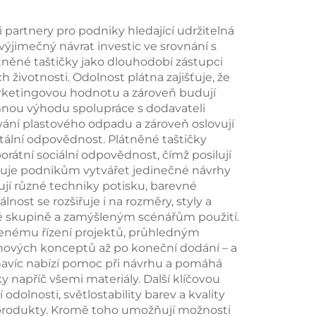
žití
úchytu – stylová
tepelná taška s
 partnery pro podniky hledající udržitelná
ýjimečný návrat investic ve srovnání s
motivem ptáků a
něné taštičky jako dlouhodobí zástupci
květin
 životnosti. Odolnost plátna zajišťuje, že
marketingovou hodnotu a zároveň budují
amnou výhodu spolupráce s dodavateli
ání plastového odpadu a zároveň oslovují
ntální odpovědnost. Plátněné taštičky
rátní sociální odpovědnost, čímž posilují
možňuje podnikům vytvářet jedinečné návrhy
í různé techniky potisku, barevné
nost se rozšiřuje i na rozměry, styly a
ové skupině a zamýšleným scénářům použití.
šenému řízení projektů, průhledným
hových konceptů až po koneční dodání – a
 navíc nabízí pomoc při návrhu a pomáhá
y napříč všemi materiály. Další klíčovou
dolnosti, světlostability barev a kvality
mi produkty. Kromě toho umožňují možnosti