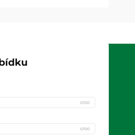
abídku
0/100
0/100