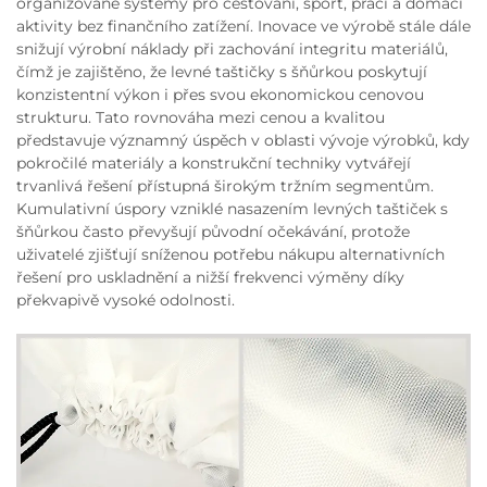
organizované systémy pro cestování, sport, práci a domácí
aktivity bez finančního zatížení. Inovace ve výrobě stále dále
snižují výrobní náklady při zachování integritu materiálů,
čímž je zajištěno, že levné taštičky s šňůrkou poskytují
konzistentní výkon i přes svou ekonomickou cenovou
strukturu. Tato rovnováha mezi cenou a kvalitou
představuje významný úspěch v oblasti vývoje výrobků, kdy
pokročilé materiály a konstrukční techniky vytvářejí
trvanlivá řešení přístupná širokým tržním segmentům.
Kumulativní úspory vzniklé nasazením levných taštiček s
šňůrkou často převyšují původní očekávání, protože
uživatelé zjišťují sníženou potřebu nákupu alternativních
řešení pro uskladnění a nižší frekvenci výměny díky
překvapivě vysoké odolnosti.