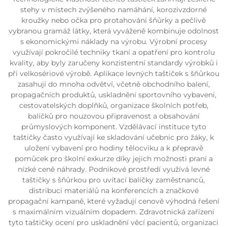
stehy v místech zvýšeného namáhání, korozivzdorné
kroužky nebo očka pro protahování šňůrky a pečlivě
vybranou gramáž látky, která vyváženě kombinuje odolnost
s ekonomickými náklady na výrobu. Výrobní procesy
využívají pokročilé techniky tkaní a opatření pro kontrolu
kvality, aby byly zaručeny konzistentní standardy výrobků i
při velkosériové výrobě. Aplikace levných taštiček s šňůrkou
zasahují do mnoha odvětví, včetně obchodního balení,
propagačních produktů, uskladnění sportovního vybavení,
cestovatelských doplňků, organizace školních potřeb,
balíčků pro nouzovou připravenost a obsahování
průmyslových komponent. Vzdělávací instituce tyto
taštičky často využívají ke skladování učebnic pro žáky, k
uložení vybavení pro hodiny tělocviku a k přepravě
pomůcek pro školní exkurze díky jejich možnosti praní a
nízké ceně náhrady. Podnikové prostředí využívá levné
taštičky s šňůrkou pro uvítací balíčky zaměstnanců,
distribuci materiálů na konferencích a značkové
propagační kampaně, které vyžadují cenově výhodná řešení
s maximálním vizuálním dopadem. Zdravotnická zařízení
tyto taštičky ocení pro uskladnění věcí pacientů, organizaci