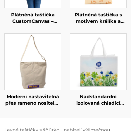
Plátněná taštička
Plátněná taštička s
CustomCanvas –
motivem králíka a
převelká každodenní
květin na míru –
nutnost
jedinečný umělecký
dárek pro branding
Moderní nastavitelná
Nadstandardní
přes rameno nositelná
izolovaná chladicí
taštička na míru –
taška z oxfordské
personalizované barvy
látky s kůží na úchytu
pro uliční styl
– stylová tepelná
taška s motivem
Levné taštičky s šňůrkou nabízejí výjimečnou