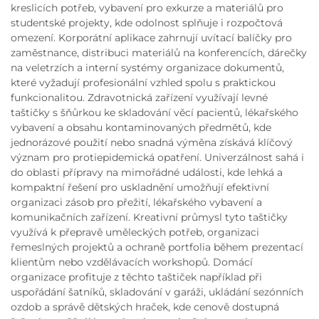
kreslicích potřeb, vybavení pro exkurze a materiálů pro
studentské projekty, kde odolnost splňuje i rozpočtová
omezení. Korporátní aplikace zahrnují uvítací balíčky pro
zaměstnance, distribuci materiálů na konferencích, dárečky
na veletrzích a interní systémy organizace dokumentů,
které vyžadují profesionální vzhled spolu s praktickou
funkcionalitou. Zdravotnická zařízení využívají levné
taštičky s šňůrkou ke skladování věcí pacientů, lékařského
vybavení a obsahu kontaminovaných předmětů, kde
jednorázové použití nebo snadná výměna získává klíčový
význam pro protiepidemická opatření. Univerzálnost sahá i
do oblasti přípravy na mimořádné události, kde lehká a
kompaktní řešení pro uskladnění umožňují efektivní
organizaci zásob pro přežití, lékařského vybavení a
komunikačních zařízení. Kreativní průmysl tyto taštičky
využívá k přepravě uměleckých potřeb, organizaci
řemeslných projektů a ochraně portfolia během prezentací
klientům nebo vzdělávacích workshopů. Domácí
organizace profituje z těchto taštiček například při
uspořádání šatníků, skladování v garáži, ukládání sezónních
ozdob a správě dětských hraček, kde cenově dostupná