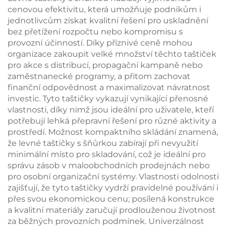
ptáků a květin
cenovou efektivitu, která umožňuje podnikům i
jednotlivcům získat kvalitní řešení pro uskladnění
bez přetížení rozpočtu nebo kompromisu s
provozní účinností. Díky příznivé ceně mohou
organizace zakoupit velké množství těchto taštiček
pro akce s distribucí, propagační kampaně nebo
zaměstnanecké programy, a přitom zachovat
finanční odpovědnost a maximalizovat návratnost
investic. Tyto taštičky vykazují vynikající přenosné
vlastnosti, díky nimž jsou ideální pro uživatele, kteří
potřebují lehká přepravní řešení pro různé aktivity a
prostředí. Možnost kompaktního skládání znamená,
že levné taštičky s šňůrkou zabírají při nevyužití
minimální místo pro skladování, což je ideální pro
správu zásob v maloobchodních prodejnách nebo
pro osobní organizační systémy. Vlastnosti odolnosti
zajišťují, že tyto taštičky vydrží pravidelné používání i
přes svou ekonomickou cenu; posílená konstrukce
a kvalitní materiály zaručují prodlouženou životnost
za běžných provozních podmínek. Univerzálnost