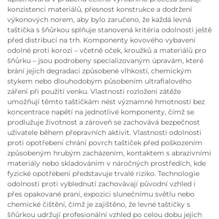
konzistenci materiálů, přesnost konstrukce a dodržení
výkonových norem, aby bylo zaručeno, že každá levná
taštička s šňůrkou splňuje stanovená kritéria odolnosti ještě
před distribucí na trh. Komponenty kovového vybavení
odolné proti korozi – včetně oček, kroužků a materiálů pro
šňůrku – jsou podrobeny specializovaným úpravám, které
brání jejich degradaci způsobené vlhkostí, chemickým
stykem nebo dlouhodobým působením ultrafialového
záření při použití venku. Vlastnosti rozložení zátěže
umožňují těmto taštičkám nést významné hmotnosti bez
koncentrace napětí na jednotlivé komponenty, čímž se
prodlužuje životnost a zároveň se zachovává bezpečnost
uživatele během přepravních aktivit. Vlastnosti odolnosti
proti opotřebení chrání povrch taštiček před poškozením
způsobeným hrubým zacházením, kontaktem s abrazivními
materiály nebo skladováním v náročných prostředích, kde
fyzické opotřebení představuje trvalé riziko. Technologie
odolnosti proti vyblednutí zachovávají původní vzhled i
přes opakované praní, expozici slunečnímu světlu nebo
chemické čištění, čímž je zajištěno, že levné taštičky s
šňůrkou udržují profesionální vzhled po celou dobu jejich