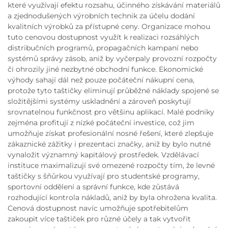
které využívají efektu rozsahu, účinného získávání materiálů
a zjednodušených výrobních technik za účelu dodání
kvalitních výrobků za přístupné ceny. Organizace mohou
tuto cenovou dostupnost využít k realizaci rozsáhlých
distribučních programů, propagačních kampaní nebo
systémů správy zásob, aniž by vyčerpaly provozní rozpočty
či ohrozily jiné nezbytné obchodní funkce. Ekonomické
výhody sahají dál než pouze počáteční nákupní cena,
protože tyto taštičky eliminují průběžné náklady spojené se
složitějšími systémy uskladnění a zároveň poskytují
srovnatelnou funkčnost pro většinu aplikací. Malé podniky
zejména profitují z nízké počáteční investice, což jim
umožňuje získat profesionální nosné řešení, které zlepšuje
zákaznické zážitky i prezentaci značky, aniž by bylo nutné
vynaložit významný kapitálový prostředek. Vzdělávací
instituce maximalizují své omezené rozpočty tím, že levné
taštičky s šňůrkou využívají pro studentské programy,
sportovní oddělení a správní funkce, kde zůstává
rozhodující kontrola nákladů, aniž by byla ohrožena kvalita.
Cenová dostupnost navíc umožňuje spotřebitelům
zakoupit více taštiček pro různé účely a tak vytvořit