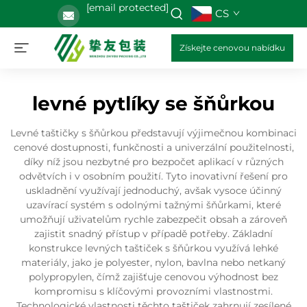
[email protected]
CS
Získejte cenovou nabídku
levné pytlíky se šňůrkou
Levné taštičky s šňůrkou představují výjimečnou kombinaci
cenové dostupnosti, funkčnosti a univerzální použitelnosti,
díky níž jsou nezbytné pro bezpočet aplikací v různých
odvětvích i v osobním použití. Tyto inovativní řešení pro
uskladnění využívají jednoduchý, avšak vysoce účinný
uzavírací systém s odolnými tažnými šňůrkami, které
umožňují uživatelům rychle zabezpečit obsah a zároveň
zajistit snadný přístup v případě potřeby. Základní
konstrukce levných taštiček s šňůrkou využívá lehké
materiály, jako je polyester, nylon, bavlna nebo netkaný
polypropylen, čímž zajišťuje cenovou výhodnost bez
kompromisu s klíčovými provozními vlastnostmi.
Technologické vlastnosti těchto taštiček zahrnují zesílené