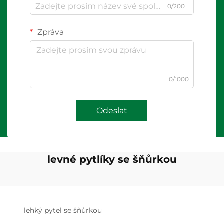
0/200
Zpráva
0/1000
Odeslat
levné pytlíky se šňůrkou
lehký pytel se šňůrkou