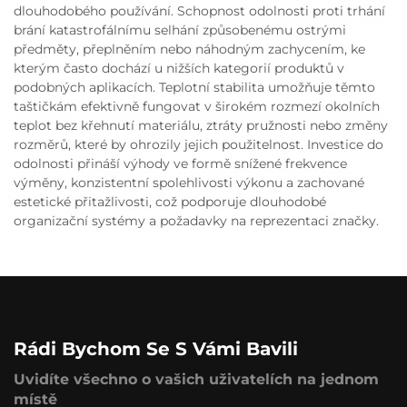
dlouhodobého používání. Schopnost odolnosti proti trhání
brání katastrofálnímu selhání způsobenému ostrými
předměty, přeplněním nebo náhodným zachycením, ke
kterým často dochází u nižších kategorií produktů v
podobných aplikacích. Teplotní stabilita umožňuje těmto
taštičkám efektivně fungovat v širokém rozmezí okolních
teplot bez křehnutí materiálu, ztráty pružnosti nebo změny
rozměrů, které by ohrozily jejich použitelnost. Investice do
odolnosti přináší výhody ve formě snížené frekvence
výměny, konzistentní spolehlivosti výkonu a zachované
estetické přitažlivosti, což podporuje dlouhodobé
organizační systémy a požadavky na reprezentaci značky.
Rádi Bychom Se S Vámi Bavili
Uvidíte všechno o vašich uživatelích na jednom
místě