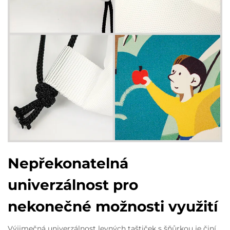
Nepřekonatelná
univerzálnost pro
nekonečné možnosti využití
Výjimečná univerzálnost levných taštiček s šňůrkou je činí