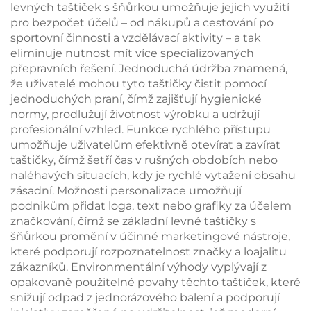
levných taštiček s šňůrkou umožňuje jejich využití
pro bezpočet účelů – od nákupů a cestování po
sportovní činnosti a vzdělávací aktivity – a tak
eliminuje nutnost mít více specializovaných
přepravních řešení. Jednoduchá údržba znamená,
že uživatelé mohou tyto taštičky čistit pomocí
jednoduchých praní, čímž zajišťují hygienické
normy, prodlužují životnost výrobku a udržují
profesionální vzhled. Funkce rychlého přístupu
umožňuje uživatelům efektivně otevírat a zavírat
taštičky, čímž šetří čas v rušných obdobích nebo
naléhavých situacích, kdy je rychlé vytažení obsahu
zásadní. Možnosti personalizace umožňují
podnikům přidat loga, text nebo grafiky za účelem
značkování, čímž se základní levné taštičky s
šňůrkou promění v účinné marketingové nástroje,
které podporují rozpoznatelnost značky a loajalitu
zákazníků. Environmentální výhody vyplývají z
opakovaně použitelné povahy těchto taštiček, které
snižují odpad z jednorázového balení a podporují