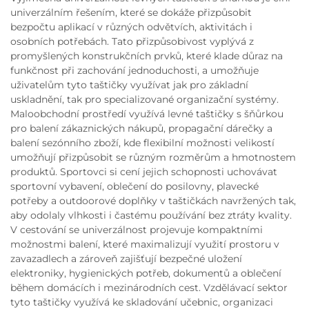
univerzálním řešením, které se dokáže přizpůsobit
bezpočtu aplikací v různých odvětvích, aktivitách i
osobních potřebách. Tato přizpůsobivost vyplývá z
promyšlených konstrukčních prvků, které klade důraz na
funkčnost při zachování jednoduchosti, a umožňuje
uživatelům tyto taštičky využívat jak pro základní
uskladnění, tak pro specializované organizační systémy.
Maloobchodní prostředí využívá levné taštičky s šňůrkou
pro balení zákaznických nákupů, propagační dárečky a
balení sezónního zboží, kde flexibilní možnosti velikostí
umožňují přizpůsobit se různým rozměrům a hmotnostem
produktů. Sportovci si cení jejich schopnosti uchovávat
sportovní vybavení, oblečení do posilovny, plavecké
potřeby a outdoorové doplňky v taštičkách navržených tak,
aby odolaly vlhkosti i častému používání bez ztráty kvality.
V cestování se univerzálnost projevuje kompaktními
možnostmi balení, které maximalizují využití prostoru v
zavazadlech a zároveň zajišťují bezpečné uložení
elektroniky, hygienických potřeb, dokumentů a oblečení
během domácích i mezinárodních cest. Vzdělávací sektor
tyto taštičky využívá ke skladování učebnic, organizaci