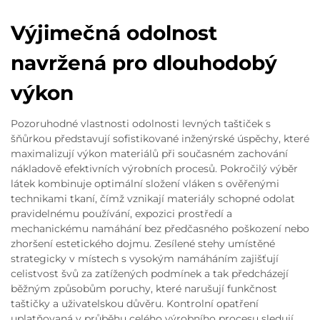
Výjimečná odolnost
navržená pro dlouhodobý
výkon
Pozoruhodné vlastnosti odolnosti levných taštiček s
šňůrkou představují sofistikované inženýrské úspěchy, které
maximalizují výkon materiálů při současném zachování
nákladově efektivních výrobních procesů. Pokročilý výběr
látek kombinuje optimální složení vláken s ověřenými
technikami tkaní, čímž vznikají materiály schopné odolat
pravidelnému používání, expozici prostředí a
mechanickému namáhání bez předčasného poškození nebo
zhoršení estetického dojmu. Zesílené stehy umístěné
strategicky v místech s vysokým namáháním zajišťují
celistvost švů za zatížených podmínek a tak předcházejí
běžným způsobům poruchy, které narušují funkčnost
taštičky a uživatelskou důvěru. Kontrolní opatření
uplatňovaná v průběhu celého výrobního procesu sledují