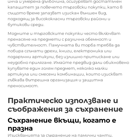
инча и умерена дълбочина, осигуряват достатъчен
капацитет за повечето търговски покупки, като в
същото време запазват изискан външен вид,
подходящ за висококласни търговски райони и
бутикови среди.
Модните и търговските покупки често включват
пренасяне на предмети с различна обемност и
чувствителност. Памучната ви торба трябва да
побира сгънати дрехи, книги, електроника или
подаръчни артикули, без излишно притискане или
неудобно прилягане. Имайте предвид дали обикновено
купувате един голям предмет, няколко малки
артикула или смесени комбинации, които изискват
гъвкава вътрешна организация и защитна
преносимост.
Практическо използване и
съображения за съхранение
Съхранение вкъщи, когато е
празна
Изискванията за съхранение на памучни чанти,