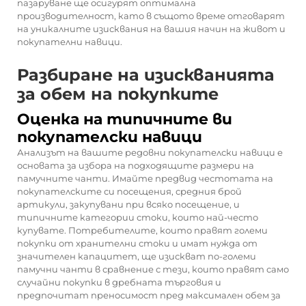
пазаруване ще осигурят оптимална
производителност, като в същото време отговарят
на уникалните изисквания на вашия начин на живот и
покупателни навици.
Разбиране на изискванията
за обем на покупките
Оценка на типичните ви
покупателски навици
Анализът на вашите редовни покупателски навици е
основата за избора на подходящите размери на
памучните чанти. Имайте предвид честотата на
покупателските си посещения, средния брой
артикули, закупувани при всяко посещение, и
типичните категории стоки, които най-често
купувате. Потребителите, които правят големи
покупки от хранителни стоки и имат нужда от
значителен капацитет, ще изискват по-големи
памучни чанти в сравнение с тези, които правят само
случайни покупки в дребната търговия и
предпочитат преносимост пред максимален обем за