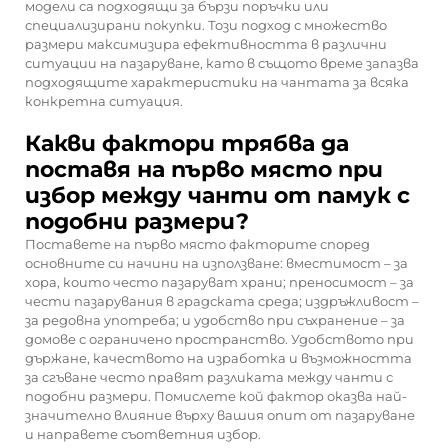
модели са подходящи за бързи поръчки или
специализирани покупки. Този подход с множество
размери максимизира ефективността в различни
ситуации на пазаруване, като в същото време запазва
подходящите характеристики на чантата за всяка
конкретна ситуация.
Какви фактори трябва да
поставя на първо място при
избор между чанти от памук с
подобни размери?
Поставете на първо място факторите според
основните си начини на използване: вместимост – за
хора, които често пазаруват храни; преносимост – за
чести пазарувания в градската среда; издръжливост –
за редовна употреба; и удобство при съхранение – за
домове с ограничено пространство. Удобството при
държане, качеството на изработка и възможността
за сгъване често правят разликата между чанти с
подобни размери. Помислете кой фактор оказва най-
значително влияние върху вашия опит от пазаруване
и направете съответния избор.