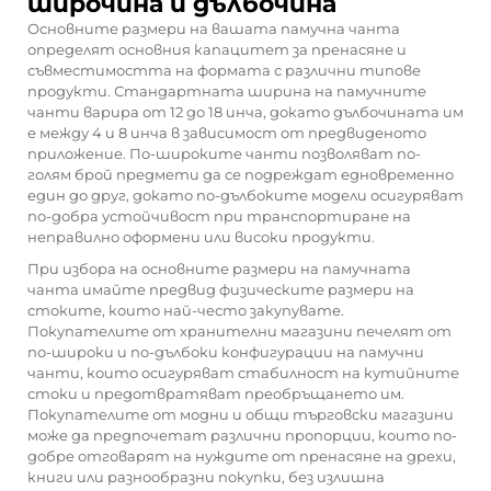
широчина и дълбочина
Основните размери на вашата памучна чанта
определят основния капацитет за пренасяне и
съвместимостта на формата с различни типове
продукти. Стандартната ширина на памучните
чанти варира от 12 до 18 инча, докато дълбочината им
е между 4 и 8 инча в зависимост от предвиденото
приложение. По-широките чанти позволяват по-
голям брой предмети да се подреждат едновременно
един до друг, докато по-дълбоките модели осигуряват
по-добра устойчивост при транспортиране на
неправилно оформени или високи продукти.
При избора на основните размери на памучната
чанта имайте предвид физическите размери на
стоките, които най-често закупувате.
Покупателите от хранителни магазини печелят от
по-широки и по-дълбоки конфигурации на памучни
чанти, които осигуряват стабилност на кутийните
стоки и предотвратяват преобръщането им.
Покупателите от модни и общи търговски магазини
може да предпочетат различни пропорции, които по-
добре отговарят на нуждите от пренасяне на дрехи,
книги или разнообразни покупки, без излишна