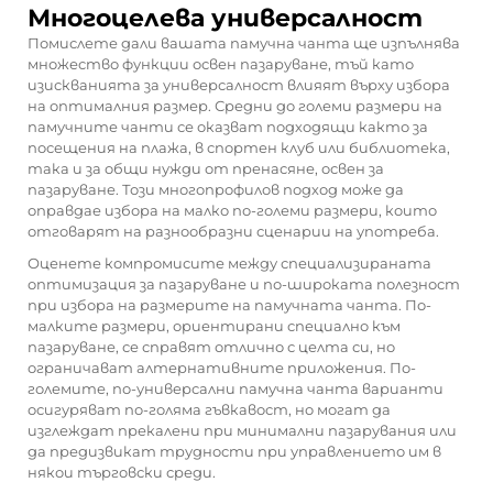
Многоцелева универсалност
Помислете дали вашата памучна чанта ще изпълнява
множество функции освен пазаруване, тъй като
изискванията за универсалност влияят върху избора
на оптималния размер. Средни до големи размери на
памучните чанти се оказват подходящи както за
посещения на плажа, в спортен клуб или библиотека,
така и за общи нужди от пренасяне, освен за
пазаруване. Този многопрофилов подход може да
оправдае избора на малко по-големи размери, които
отговарят на разнообразни сценарии на употреба.
Оценете компромисите между специализираната
оптимизация за пазаруване и по-широката полезност
при избора на размерите на памучната чанта. По-
малките размери, ориентирани специално към
пазаруване, се справят отлично с целта си, но
ограничават алтернативните приложения. По-
големите, по-универсални
памучна чанта
варианти
осигуряват по-голяма гъвкавост, но могат да
изглеждат прекалени при минимални пазарувания или
да предизвикат трудности при управлението им в
някои търговски среди.