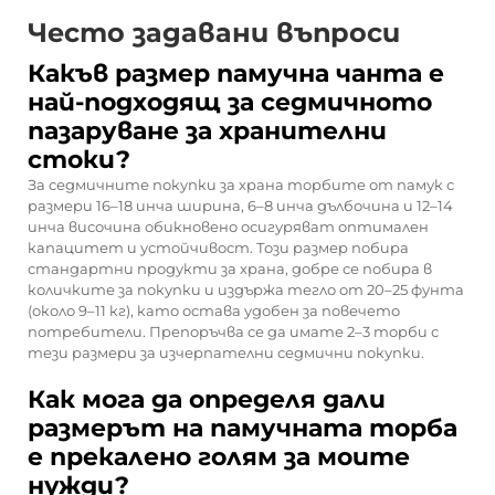
Често задавани въпроси
Какъв размер памучна чанта е
най-подходящ за седмичното
пазаруване за хранителни
стоки?
За седмичните покупки за храна торбите от памук с
размери 16–18 инча ширина, 6–8 инча дълбочина и 12–14
инча височина обикновено осигуряват оптимален
капацитет и устойчивост. Този размер побира
стандартни продукти за храна, добре се побира в
количките за покупки и издържа тегло от 20–25 фунта
(около 9–11 кг), като остава удобен за повечето
потребители. Препоръчва се да имате 2–3 торби с
тези размери за изчерпателни седмични покупки.
Как мога да определя дали
размерът на памучната торба
е прекалено голям за моите
нужди?