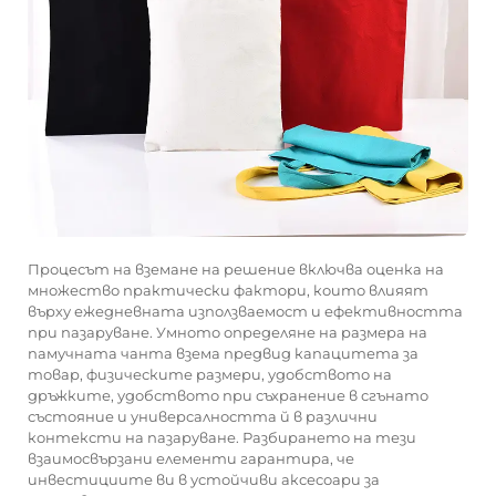
Процесът на вземане на решение включва оценка на
множество практически фактори, които влияят
върху ежедневната използваемост и ефективността
при пазаруване. Умното определяне на размера на
памучната чанта взема предвид капацитета за
товар, физическите размери, удобството на
дръжките, удобството при съхранение в сгънато
състояние и универсалността й в различни
контексти на пазаруване. Разбирането на тези
взаимосвързани елементи гарантира, че
инвестициите ви в устойчиви аксесоари за