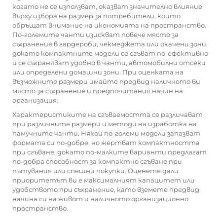
когато не се използват, оказват значително влияние
върху избора на размер за потребители, които
обръщат внимание на икономията на пространство.
По-големите чанти изискват повече място за
съхранение в гардероби, чекмеджета или окачени зони,
докато компактните модели се сгъват по-ефективно
и се съхраняват удобно в чанти, автомобилни отсеки
или определени домашни зони. При оценката на
възможните размери имайте предвид наличното ви
място за съхранение и предпочитания начин на
организация.
Характеристиките на сгъваемостта се различават
при различните размери и методи на изработка на
памучните чанти. Някои по-големи модели запазват
формата си по-добре, но жертват компактността
при сгъване, докато по-малките варианти предлагат
по-добра способност за компактно сгъване при
пътувания или спешни покупки. Оценете дали
приоритетът ви е максималният капацитет или
удобството при съхранение, като вземете предвид
начина си на живот и наличното организационно
пространство.