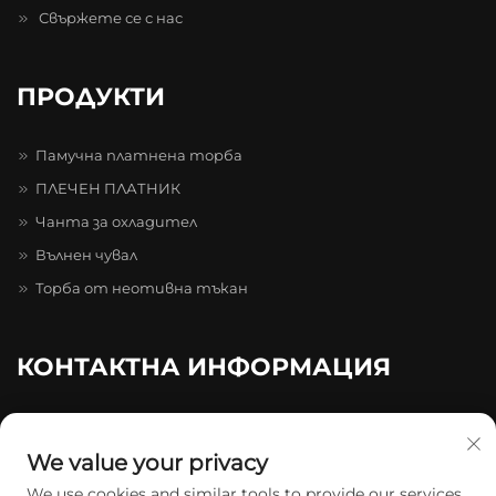
Свържете се с нас
ПРОДУКТИ
Памучна платнена торба
ПЛЕЧЕН ПЛАТНИК
Чанта за охладител
Вълнен чувал
Торба от неотивна тъкан
КОНТАКТНА ИНФОРМАЦИЯ
20-4-402, Парк на иновациите „Caihong Zhihui“, бул.
„Caihong“, № 511–731, Лонгган
We value your privacy
+86-13174934862
We use cookies and similar tools to provide our services.