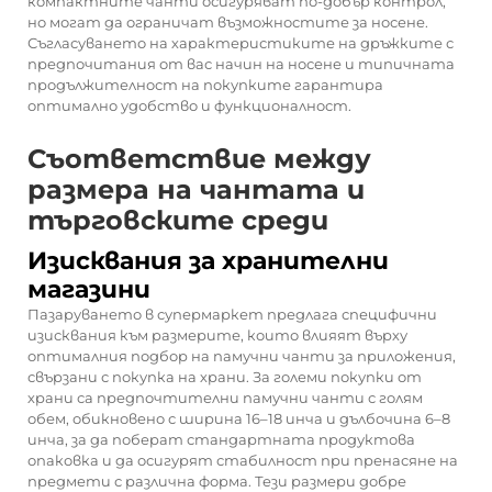
компактните чанти осигуряват по-добър контрол,
но могат да ограничат възможностите за носене.
Съгласуването на характеристиките на дръжките с
предпочитания от вас начин на носене и типичната
продължителност на покупките гарантира
оптимално удобство и функционалност.
Съответствие между
размера на чантата и
търговските среди
Изисквания за хранителни
магазини
Пазаруването в супермаркет предлага специфични
изисквания към размерите, които влияят върху
оптималния подбор на памучни чанти за приложения,
свързани с покупка на храни. За големи покупки от
храни са предпочтителни памучни чанти с голям
обем, обикновено с ширина 16–18 инча и дълбочина 6–8
инча, за да поберат стандартната продуктова
опаковка и да осигурят стабилност при пренасяне на
предмети с различна форма. Тези размери добре