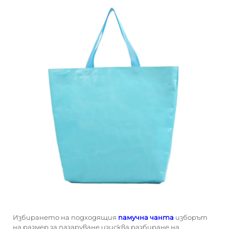
Избирането на подходящия
памучна чанта
изборът
на размер за пазаруване изисква разбиране на