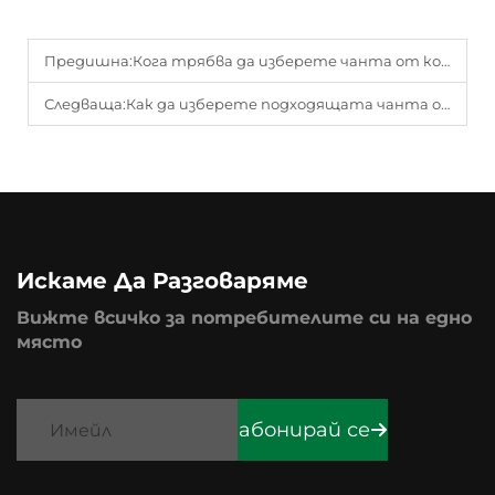
Предишна:
Кога трябва да изберете чанта от коприна вместо чанти от платно?
Следваща:
Как да изберете подходящата чанта от полиестер за вашите нужди?
Искаме Да Разговаряме
Вижте всичко за потребителите си на едно
място
абонирай се