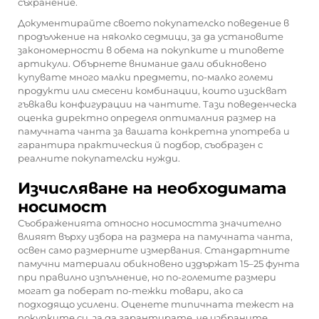
съхранение.
Документирайте своето покупателско поведение в
продължение на няколко седмици, за да установите
закономерности в обема на покупките и типовете
артикули. Обърнете внимание дали обикновено
купувате много малки предмети, по-малко големи
продукти или смесени комбинации, които изискват
гъвкави конфигурации на чантите. Тази поведенческа
оценка директно определя оптималния размер на
памучната чанта за вашата конкретна употреба и
гарантира практическия й подбор, съобразен с
реалните покупателски нужди.
Изчисляване на необходимата
носимост
Съображенията относно носимостта значително
влияят върху избора на размера на памучната чанта,
освен само размерните измервания. Стандартните
памучни материали обикновено издържат 15–25 фунта
при правилно изпълнение, но по-големите размери
могат да поберат по-тежки товари, ако са
подходящо усилени. Оценете типичната тежест на
покупките си, за да гарантирате, че избраните