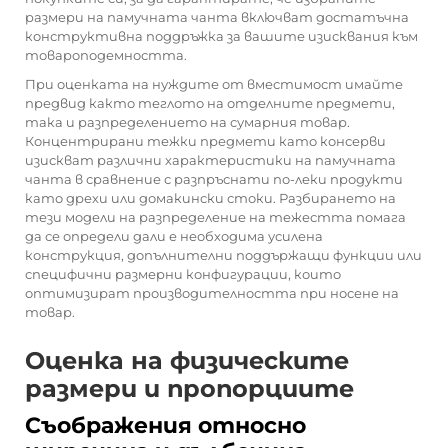
размери на памучната чанта включват достатъчна
конструктивна поддръжка за вашите изисквания към
товароподемността.
При оценката на нуждите от вместимост имайте
предвид както теглото на отделните предмети,
така и разпределението на сумарния товар.
Концентрирани тежки предмети като консерви
изискват различни характеристики на памучната
чанта в сравнение с разпръснати по-леки продукти
като дрехи или домакински стоки. Разбирането на
тези модели на разпределение на тежестта помага
да се определи дали е необходима усилена
конструкция, допълнителни поддържащи функции или
специфични размерни конфигурации, които
оптимизират производителността при носене на
товар.
Оценка на физическите
размери и пропорциите
Съображения относно