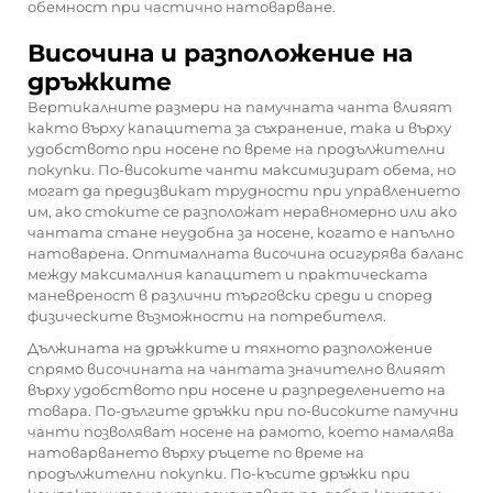
обемност при частично натоварване.
Височина и разположение на
дръжките
Вертикалните размери на памучната чанта влияят
както върху капацитета за съхранение, така и върху
удобството при носене по време на продължителни
покупки. По-високите чанти максимизират обема, но
могат да предизвикат трудности при управлението
им, ако стоките се разположат неравномерно или ако
чантата стане неудобна за носене, когато е напълно
натоварена. Оптималната височина осигурява баланс
между максималния капацитет и практическата
маневреност в различни търговски среди и според
физическите възможности на потребителя.
Дължината на дръжките и тяхното разположение
спрямо височината на чантата значително влияят
върху удобството при носене и разпределението на
товара. По-дългите дръжки при по-високите памучни
чанти позволяват носене на рамото, което намалява
натоварването върху ръцете по време на
продължителни покупки. По-късите дръжки при