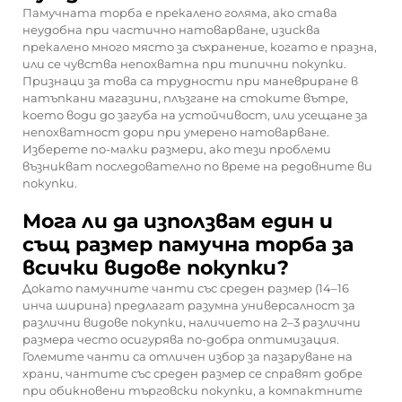
Памучната торба е прекалено голяма, ако става
неудобна при частично натоварване, изисква
прекалено много място за съхранение, когато е празна,
или се чувства непохватна при типични покупки.
Признаци за това са трудности при маневриране в
натъпкани магазини, плъзгане на стоките вътре,
което води до загуба на устойчивост, или усещане за
непохватност дори при умерено натоварване.
Изберете по-малки размери, ако тези проблеми
възникват последователно по време на редовните ви
покупки.
Мога ли да използвам един и
същ размер памучна торба за
всички видове покупки?
Докато памучните чанти със среден размер (14–16
инча ширина) предлагат разумна универсалност за
различни видове покупки, наличието на 2–3 различни
размера често осигурява по-добра оптимизация.
Големите чанти са отличен избор за пазаруване на
храни, чантите със среден размер се справят добре
при обикновени търговски покупки, а компактните