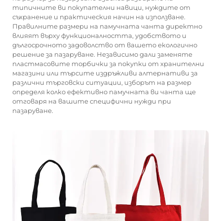
типичните ви покупателни навици, нуждите от
съхранение и практическия начин на използване.
Правилните размери на памучната чанта директно
влияят върху функционалността, удобството и
дългосрочното задоволство от вашето екологично
решение за пазаруване. Независимо дали заменяте
пластмасовите торбички за покупки от хранителни
магазини или търсите издръжливи алтернативи за
различни търговски ситуации, изборът на размер
определя колко ефективно памучната ви чанта ще
отговаря на вашите специфични нужди при
пазаруване.