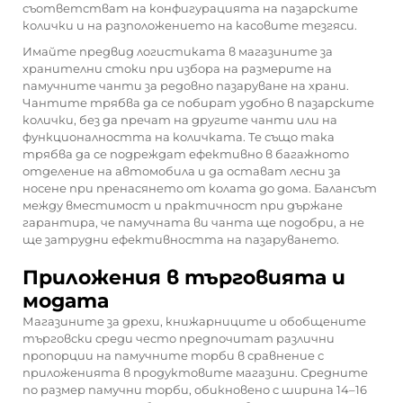
съответстват на конфигурацията на пазарските
колички и на разположението на касовите тезгяси.
Имайте предвид логистиката в магазините за
хранителни стоки при избора на размерите на
памучните чанти за редовно пазаруване на храни.
Чантите трябва да се побират удобно в пазарските
колички, без да пречат на другите чанти или на
функционалността на количката. Те също така
трябва да се подреждат ефективно в багажното
отделение на автомобила и да остават лесни за
носене при пренасянето от колата до дома. Балансът
между вместимост и практичност при държане
гарантира, че памучната ви чанта ще подобри, а не
ще затрудни ефективността на пазаруването.
Приложения в търговията и
модата
Магазините за дрехи, книжарниците и обобщените
търговски среди често предпочитат различни
пропорции на памучните торби в сравнение с
приложенията в продуктовите магазини. Средните
по размер памучни торби, обикновено с ширина 14–16