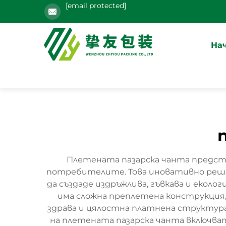
[email protected]
На
Плетената пазарска чанта предст
потребителите. Това иновативно реше
да създаде издръжлива, гъвкава и екол
има сложна преплетена конструкция,
здрава и цялостна платнена структур
на плетената пазарска чанта включва