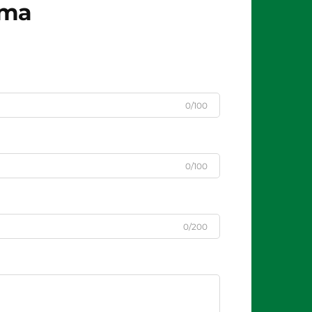
рта
0/100
0/100
0/200