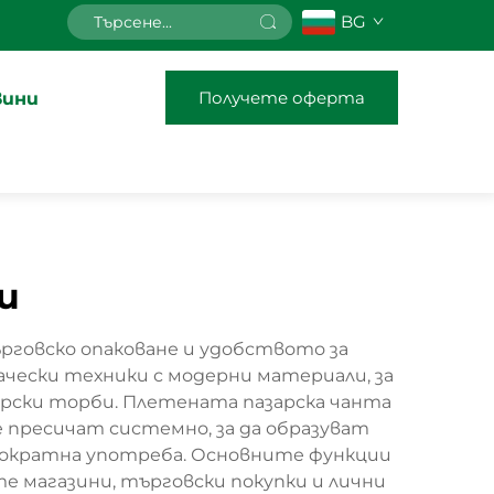
BG
Получете оферта
вини
и
говско опаковане и удобството за
ески техники с модерни материали, за
зарски торби. Плетената пазарска чанта
 пресичат системно, за да образуват
гократна употреба. Основните функции
 магазини, търговски покупки и лични