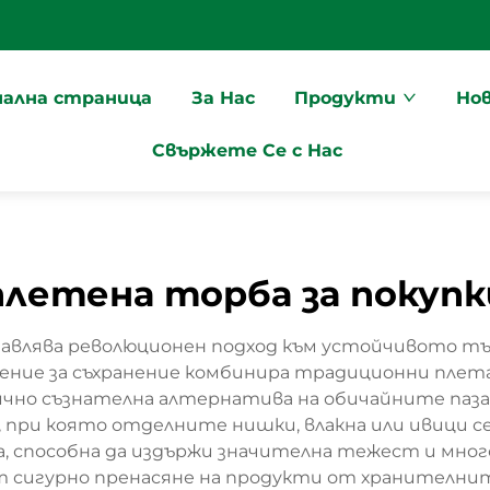
чална страница
За Нас
Продукти
Но
Свържете Се с Нас
плетена торба за покупк
авлява революционен подход към устойчивото тър
ние за съхранение комбинира традиционни плетач
огично съзнателна алтернатива на обичайните па
 при която отделните нишки, влакна или ивици се
а, способна да издържи значителна тежест и мно
т сигурно пренасяне на продукти от хранителните