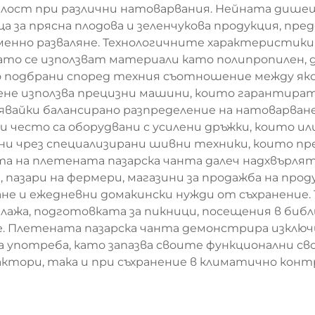
ялост при различни натоварвания. Нейната дишещ
ща за прясна плодова и зеленчукова продукция, п
еменно разваляне. Технологичните характеристики
като се използват материали като полипропилен, 
 подбрани според техния съотношение между якос
ене използва прецизни машини, които гарантира
рявайки балансирано разпределение на натоварван
 често са оборудвани с усилени дръжки, които и
пени чрез специализирани шивни техники, които
та на плетената пазарска чанта далеч надхвърля
 пазари на фермери, магазини за продажба на прод
е и ежедневни домакински нужди от съхранение.
лажа, подготовката за пикници, посещения в библ
е. Плетената пазарска чанта демонстрира изклю
 употреба, като запазва своите функционални св
тори, така и при съхранение в климатично конт