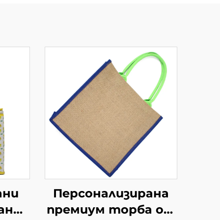
ани
Персонализирана
ани
премиум торба от