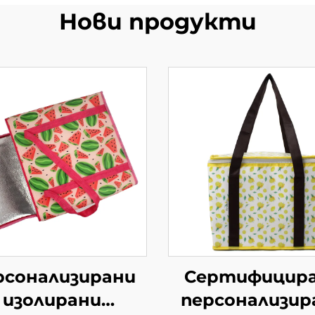
Нови продукти
рсонализирани
Сертифицир
изолирани
персонализир