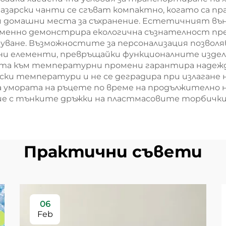
арски чанти се сгъват компактно, когато са пра
 домашни места за съхранение. Естетичният въ
еменно демонстрира екологична съзнателност пр
руване. Възможностите за персонализация позвол
рани елементи, превръщайки функционалните изд
тта към температурни промени гарантира надежд
ски температури и не се деградира при излагане н
а умората на ръцете по време на продължително 
е с тънките дръжки на пластмасовите торбички, 
Практични съвети
06
Feb