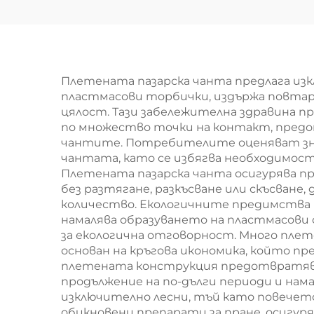
кръстосана чанта
м
с регулируем ремък
изп
– персонализирани
з
цветове за уличен
ст
Плетената пазарска чанта предлага из
пластмасови торбички, издържа повтар
стил
изо
цялост. Тази забележителна здравина 
по множество точки на контакт, предо
чантите. Потребителите оценяват знач
хра
чантата, като се избягва необходимос
Плетената пазарска чанта осигурява пр
без разтягане, разкъсване или скъсване
количество. Екологичните предимства
намалява образуването на пластмасови
за екологична отговорност. Много плет
основан на кръгова икономика, който 
плетената конструкция предотвратява
продължение на по-дълги периоди и на
изключително лесни, тъй като повечето
обикновени препарати за пране, осигур