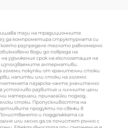
рби
джут с усилени
н
дръжки –
–
екологично чист и
/ODM
издръжлив плик за
двишава тази на традиционните
 без да компрометира структурната си
вни
покупки
, която разпределя теглото равномерно
бикновено води до повреда на
а удължения срок на експлоатация на
о използваемите алтернативи.
а големи покупки от хранителни стоки
ерви, напитки или стоки на голямо
плетената пазарска чанта значително
а устойчиво развитие и личните цели
ни материали, прилагайки подход,
елски стоки. Пропускливостта на
ортливите продукти по-свежи в
 Почистването и поддръжката са
алня или лесно да се почистят ръчно с
 храни. Ефективността при съхранение е