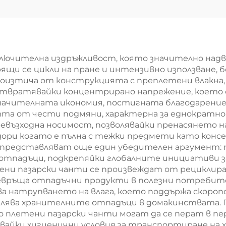
ногократно
изолирани то
олзваеми торби
от нетъка
а хранителни
материал 
оки, сгъваема
премиум OEM
ключителна издръжливост, която значително на
ящи се цикли на пране и интензивно използване,
лирана торба-
за корпорати
произтича от конструкцията с преплетени влакна
хладилник за
подаръци
твратявайки концентрирано напрежение, което о
ителната икономия, постигната благодарение н
нителни стоки
тта от чести подмяни, характерна за еднократн
за бизнес
евъзходна носимост, позволявайки пренасянето н
, дори когато е пълна с тежки предмети като конс
брандиране,
 представляват още един убедителен аргумент: 
събития и
 отпадъци, подкрепяйки глобалните инициативи з
ени пазарски чанти се произвеждат от рециклира
промоции
превръща отпадъчни продукти в полезни потребит
 натрупването на влага, което поддържа скороп
малява хранителните отпадъци в домакинствата.
 плетени пазарски чанти могат да се перат в пер
явайки хигиенични условия за транспортиране на