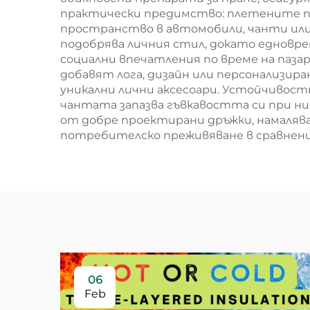
практически предимство: плетените паз
пространство в автомобили, чанти или
подобрява личния стил, докато едновр
социални впечатления по време на паза
добавят лога, дизайн или персонализи
уникални лични аксесоари. Устойчивос
чантата запазва гъвкавостта си при ни
от добре проектирани дръжки, намаляв
потребителско преживяване в сравнени
06
Feb