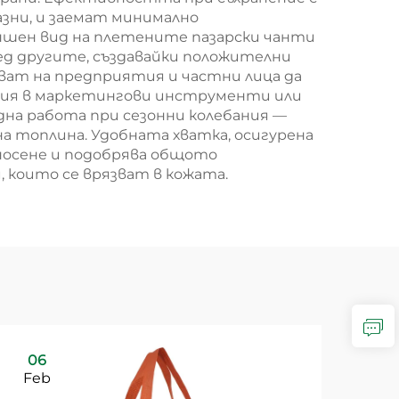
зни, и заемат минимално
ншен вид на плетените пазарски чанти
ед другите, създавайки положителни
яват на предприятия и частни лица да
елия в маркетингови инструменти или
на работа при сезонни колебания —
а топлина. Удобната хватка, осигурена
носене и подобрява общото
които се врязват в кожата.
06
Feb