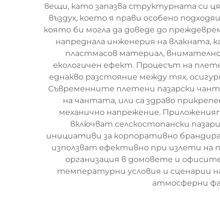
вещи, като запазва структурната си ц
въздух, което я прави особено подходя
която би могла да доведе до преждевр
напреднала инженерия на влакната, 
пластмасов материал, внимателно
екологичен ефект. Процесът на плет
еднакво разстояние между тях, осигу
Съвременните плетени пазарски чанти
на чантата, или са здраво прикре
механично напрежение. Приложения
включват селскостопански пазари,
инициативи за корпоративно брандиран
използват ефективно при излети на п
организация в домовете и офисит
температурни условия и сценарии на
атмосферни фак