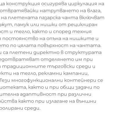
а конструкция осигурява циркулация на
редотвратявайки натрупването на влага,
 на плетената пазарска чанта включват
джут, памук или нишки от рециклиран
т и тегло, както и според техния
т постоянство на опънa на нишките и
ето по цялата повърхност на чантата.
ли са плетени директно в структурата
 предотвратяват отделянето им при
т традиционните търговски среди и
укти на тегло, рекламни кампании,
 Тези многофункционални контейнери се
иотеката, както и при общи задачи по
чителна адаптивност при различни
ойства както при излагане на външни
ролирани среди.