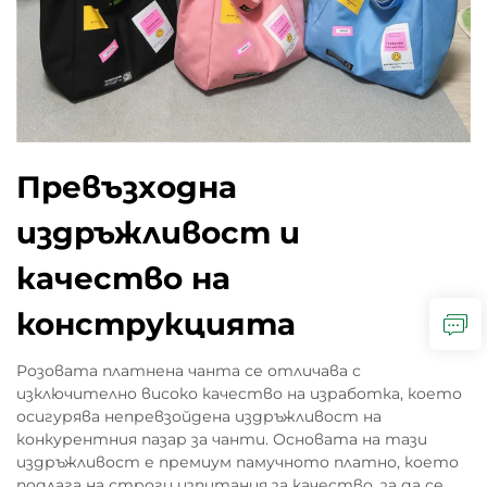
Превъзходна
издръжливост и
качество на
конструкцията
Розовата платнена чанта се отличава с
изключително високо качество на изработка, което
осигурява непревзойдена издръжливост на
конкурентния пазар за чанти. Основата на тази
издръжливост е премиум памучното платно, което
подлага на строги изпитания за качество, за да се