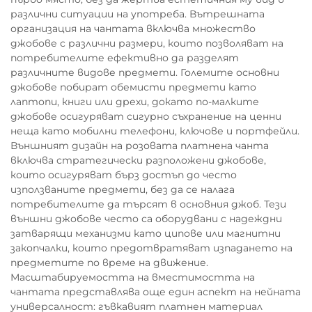
различни ситуации на употреба. Вътрешната
организация на чантата включва множество
джобове с различни размери, които позволяват на
потребителите ефективно да разделят
различните видове предмети. Големите основни
джобове побират обемисти предмети като
лаптопи, книги или дрехи, докато по-малките
джобове осигуряват сигурно съхранение на ценни
неща като мобилни телефони, ключове и портфейли.
Външният дизайн на розовата платнена чанта
включва стратегически разположени джобове,
които осигуряват бърз достъп до често
използваните предмети, без да се налага
потребителите да търсят в основния джоб. Тези
външни джобове често са оборудвани с надеждни
затварящи механизми като ципове или магнитни
закопчалки, които предотвратяват изпадането на
предметите по време на движение.
Масштабируемостта на вместимостта на
чантата представлява още един аспект на нейната
универсалност: гъвкавият платнен материал