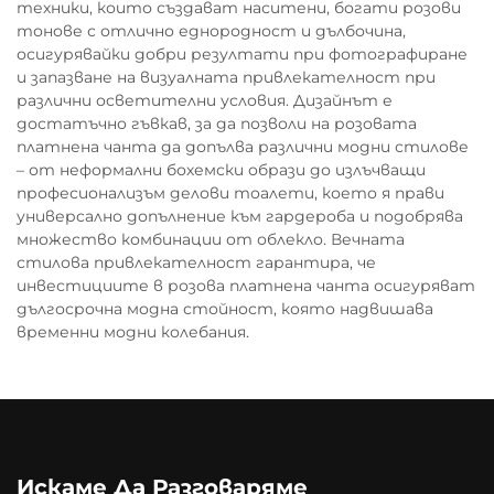
техники, които създават наситени, богати розови
тонове с отлично еднородност и дълбочина,
осигурявайки добри резултати при фотографиране
и запазване на визуалната привлекателност при
различни осветителни условия. Дизайнът е
достатъчно гъвкав, за да позволи на розовата
платнена чанта да допълва различни модни стилове
– от неформални бохемски образи до излъчващи
професионализъм делови тоалети, което я прави
универсално допълнение към гардероба и подобрява
множество комбинации от облекло. Вечната
стилова привлекателност гарантира, че
инвестициите в розова платнена чанта осигуряват
дългосрочна модна стойност, която надвишава
временни модни колебания.
Искаме Да Разговаряме