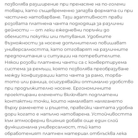
позволява разширение при пренасяне на по-големи
товари, като същевременно запазва формата си при
частично натоварване. Тази адаптивност прави
розовата платнена чанта подходяща за различни
дейности — от леки ежедневни поръчки до
обемисти покупки или пътувания. Удобните
възможности за носене допълнително повишават
универсалността, като отговарят на различните
предпочитания и ситуации на потребителите.
Някои розови платнени чанти са с конвертируема
система за ремъци, която позволява преобразуване
между конфигурации като чанта за рамо, торба-
тото или раница, осигурявайки оптимално удобство
при продължително носене. Ергономичните
проектирани елементи включват подплатени
контактни точки, които намаляват налягането
върху раменете и ръцете, правейки чантата удобна
дори когато е напълно натоварена. Устойчивостта
към атмосферни влияния добавя още един слой
функционална универсалност, тъй като
обработеният платнен материал отблъсква лека