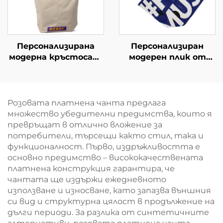
Персонализирана
Персонализиран
модерна кръстосана
модерен плик от
чанта с регулируем
плетен
ремък –
полипропилен –
персонализирани
моден плик за
цветове за уличен
покупки с музикална
Розовата платнена чанта предлага
стил
тема за бранд
множество убедителни предимства, които я
активации
превръщат в отлично вложение за
потребители, търсещи както стил, така и
функционалност. Първо, издръжливостта е
основно предимство – висококачествената
платнена конструкция гарантира, че
чантата ще издържи ежедневното
използване и износване, като запазва външния
си вид и структурна цялост в продължение на
дълги периоди. За разлика от синтетичните