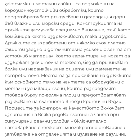
закопчалки и метални гайки – са подложени на
корозионноустойчиви обработки, които
предотвратяват ръждясване и деградация дори
във влажни или морски среди. Конструкцията на
дръжките заслужава специално внимание, тъй като
комбинира както издръжливост, така и удобство.
Дръжките са изработени от няколко слоя платно,
съшити заедно и допълнително усилени с лента от
устойчив материал, което гарантира, че могат да
издържат значителна тежест, без да причиняват
болка или наранявания на ръцете или раменете на
потребителя. Местата за прикачване на дръжките
към основното тяло на чантата са оборудвани с
метални усилващи плочи, които разпределят
товара върху по-голяма площ и предотвратяват
разкъсване на платното в тези критични възли.
Процесите за контрол на качеството включват
изпитания на всяка розова платнена чанта при
симулирани реални условия – включително
натоварване с тежест, многократно отваряне и
затваряне на отделенията и излагане на различни