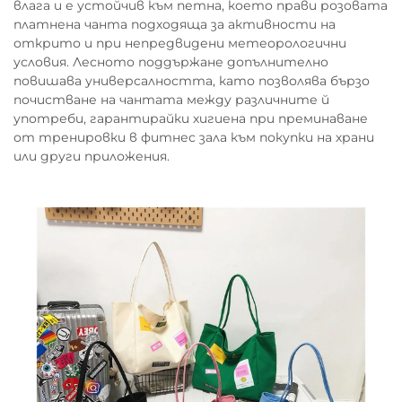
влага и е устойчив към петна, което прави розовата
платнена чанта подходяща за активности на
открито и при непредвидени метеорологични
условия. Лесното поддържане допълнително
повишава универсалността, като позволява бързо
почистване на чантата между различните й
употреби, гарантирайки хигиена при преминаване
от тренировки в фитнес зала към покупки на храни
или други приложения.