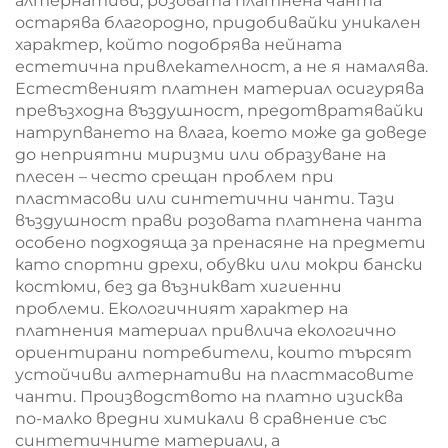
алтернативи, розовата платнена чанта
остарява благородно, придобивайки уникален
характер, който подобрява нейната
естетична привлекателност, а не я намалява.
Естественият платнен материал осигурява
превъзходна въздушност, предотвратявайки
натрупването на влага, което може да доведе
до неприятни миризми или образуване на
плесен – често срещан проблем при
пластмасови или синтетични чанти. Тази
въздушност прави розовата платнена чанта
особено подходяща за пренасяне на предмети
като спортни дрехи, обувки или мокри бански
костюми, без да възникват хигиенни
проблеми. Екологичният характер на
платнения материал привлича екологично
ориентирани потребители, които търсят
устойчиви алтернативи на пластмасовите
чанти. Производството на платно изисква
по-малко вредни химикали в сравнение със
синтетичните материали, а