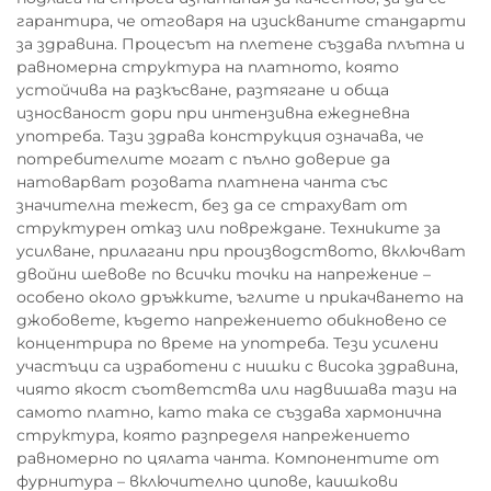
гарантира, че отговаря на изискваните стандарти
за здравина. Процесът на плетене създава плътна и
равномерна структура на платното, която
устойчива на разкъсване, разтягане и обща
износваност дори при интензивна ежедневна
употреба. Тази здрава конструкция означава, че
потребителите могат с пълно доверие да
натоварват розовата платнена чанта със
значителна тежест, без да се страхуват от
структурен отказ или повреждане. Техниките за
усилване, прилагани при производството, включват
двойни шевове по всички точки на напрежение –
особено около дръжките, ъглите и прикачването на
джобовете, където напрежението обикновено се
концентрира по време на употреба. Тези усилени
участъци са изработени с нишки с висока здравина,
чиято якост съответства или надвишава тази на
самото платно, като така се създава хармонична
структура, която разпределя напрежението
равномерно по цялата чанта. Компонентите от
фурнитура – включително ципове, каишкови