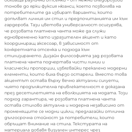
обхваща различни отсенки – от нежни бледорозови
тонове до ярки фуксия нюанси, което позволява на
потребителите да избират варианти, които
допълват личния им стил и предпочитанията им към
гардероба. Тази цветова универсалност осигурява,
че розовата платнена чанта може да служи
едновременно като изразителен акцент и като
координиращ аксесоар, в зависимост от
конкретната отсенка и подхода към
стилизирането. Дизайн философията зад розовата
платнена чанта подчертава чисти линии и
класически пропорции, избягвайки прекалено модерни
елементи, които биха бързо остарели. Вместо това
акцентът остава върху вечно актуални силуети,
чиято продължителна привлекателност е доказана
през десетилетията на еволюцията на модата. Този
подход гарантира, че розовата платнена чанта
остава стилово актуална и модерна независимо от
променящите се модни цикли, предлагайки отлична
дългосрочна стойност за потребители, които
обръщат внимание на стила. Текстурата на
материала добавя визуален интерес чрез