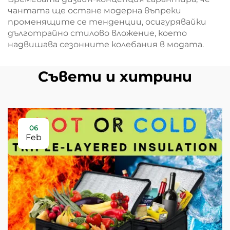
чантата ще остане модерна въпреки
променящите се тенденции, осигурявайки
дълготрайно стилово вложение, което
надвишава сезонните колебания в модата.
Съвети и хитрини
06
Feb