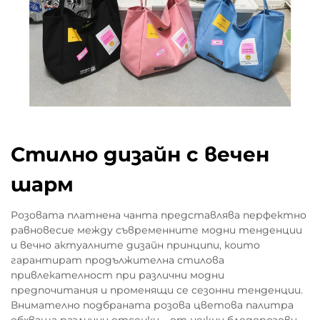
Стилно дизайн с вечен
шарм
Розовата платнена чанта представлява перфектно
равновесие между съвременните модни тенденции
и вечно актуалните дизайн принципи, които
гарантират продължителна стилова
привлекателност при различни модни
предпочитания и променящи се сезонни тенденции.
Внимателно подбраната розова цветова палитра