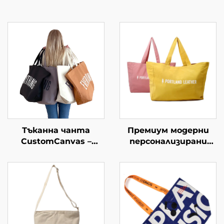
Тъканна чанта
Премиум модерни
CustomCanvas –
персонализирани
голяма чанта за
чанти за покупки –
всекидневна
персонализирани
употреба
branded чанти за
търговия и начин на
живот