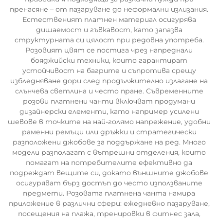
пренасяне – от пазаруване до неформални излизания.
Естественият платнен материал осигурява
дишаемост и гъвкавост, като запазва
структурната си цялост при редовна употреба.
Розовият цвят се постига чрез напреднали
бояджийски техники, които гарантират
устойчивост на багрите и съпротива срещу
избледняване дори след продължително излагане на
слънчева светлина и често пране. Съвременните
розови платнени чанти включват продумани
дизайнерски елементи, като например усилени
шевове в точките на най-голямо напрежение, удобни
раменни ремъци или дръжки и стратегически
разположени джобове за поддържане на ред. Много
модели разполагат с вътрешни отделения, които
помагат на потребителите ефективно да
подреждат вещите си, докато външните джобове
осигуряват бърз достъп до често използваните
предмети. Розовата платнена чанта намира
приложение в различни сфери: ежедневно пазаруване,
посещения на плажа, тренировки в фитнес зала,