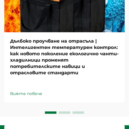
Дълбоко проучване на отрасъла |
Интелигентен температурен контрол:
как новото поколение екологично чанти-
хладилници променят
потребителските навици и
отрасловите стандарти
Вижте повече