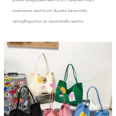
ръчно боядисани чанти от памучен плат
платнена чанта от високо качество
производител на палаткови чанти