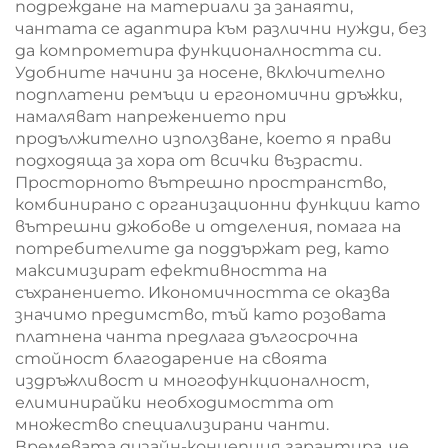
подреждане на материали за занаяти,
чантата се адаптира към различни нужди, без
да компрометира функционалността си.
Удобните начини за носене, включително
подплатени ремъци и ергономични дръжки,
намаляват напрежението при
продължително използване, което я прави
подходяща за хора от всички възрасти.
Просторното вътрешно пространство,
комбинирано с организационни функции като
вътрешни джобове и отделения, помага на
потребителите да поддържат ред, като
максимизират ефективността на
съхранението. Икономичността се оказва
значимо предимство, тъй като розовата
платнена чанта предлага дългосрочна
стойност благодарение на своята
издръжливост и многофункционалност,
елиминирайки необходимостта от
множество специализирани чанти.
Времевата дизайн-концепция гарантира, че