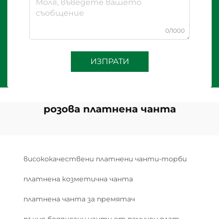
0/1000
ИЗПРАТИ
розова платнена чанта
висококачествени платнени чанти-торби
платнена козметична чанта
платнена чанта за премятач