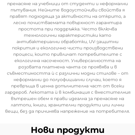
пренасяне на учебници от студенти и неформални
пътувания. Нейните водоустойчиви свойства я
правят подходяща за активности на открито, а
лесно почистваемата повърхност гарантира
простота при поддръжка. Често включва
технологични характеристики като
антибактериални обработки, UV-защитни
покрития и екологично чисти производствени
процеси, които привличат потребителите с
екологична насоченост. Универсалността на
розовата платнена чанта се проявява и в
съвместимостта ѝ с различни модни стилове – от
неформални до полуофициални случаи, което я
превръща в ценна допълнителна част от всеки
гардероб. Лекотата ѝ в комбинация с вместителния
вътрешен обем я прави идеална за пренасяне на
лаптопи, книги, хранителни продукти или лични
вещи, без да причинява напрежение на потребителя.
Нови продукти