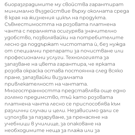
биоразградимите му свойства гарантират
минимално въздействие върху околната среда
в края на жизнения цикъл на продукта.
Съвместимостта на розовата платнена
чанта с пералнята осигурява значително
удобство, позволявайки на потребителите
лесно да поддържат чистотата ѝ, без нужда
от специални препарати за почистване или
професионални услуги. Технологията за
запазване на цвета гарантира, че ярката
розова окраска остава постоянна след всяко
пране, запазвайки визуалната
привлекателност на чантата.
Многостранността представлява още едно
голямо предимство, тъй като розовата
платнена чанта лесно се приспособява към
различни случаи и цели. Независимо дали се
използва за пазаруване, за пренасяне на
учебници в училище, за опаковане на
необходимите неща за плажа или за