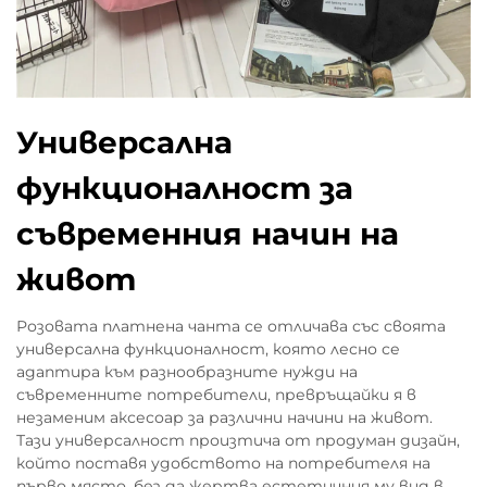
Универсална
функционалност за
съвременния начин на
живот
Розовата платнена чанта се отличава със своята
универсална функционалност, която лесно се
адаптира към разнообразните нужди на
съвременните потребители, превръщайки я в
незаменим аксесоар за различни начини на живот.
Тази универсалност произтича от продуман дизайн,
който поставя удобството на потребителя на
първо място, без да жертва естетичния му вид в