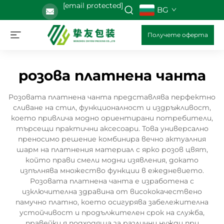
[email protected]
BG
Получете оферта
розова платнена чанта
Розовата платнена чанта представлява перфектно
сливане на стил, функционалност и издръжливост,
което привлича модно ориентирани потребители,
търсещи практични аксесоари. Това универсално
преносимо решение комбинира вечно актуалния
шарм на платнения материал с ярко розов цвят,
който прави смели модни изявления, докато
изпълнява множество функции в ежедневието.
Розовата платнена чанта е изработена с
изключителна здравина от висококачествено
памучно платно, което осигурява забележителна
устойчивост и продължителен срок на служба,
правейки я подходяща за различни нужди при