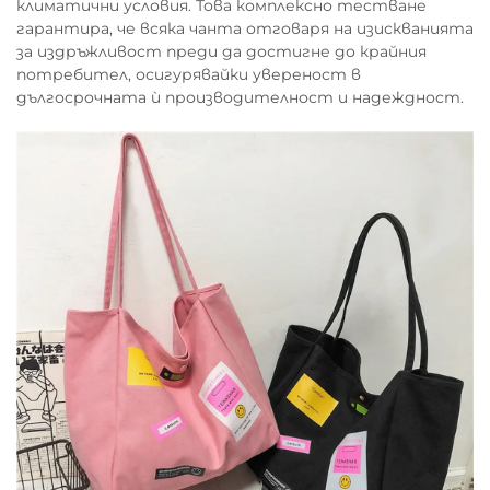
климатични условия. Това комплексно тестване
гарантира, че всяка чанта отговаря на изискванията
за издръжливост преди да достигне до крайния
потребител, осигурявайки увереност в
дългосрочната ѝ производителност и надеждност.