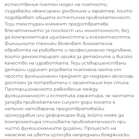
естествения плетен модел на платното,
създавайки нюансирани дълбочина и характер, които
подобряват общата естетична привлекателност.
Този текстурен елемент предотвратява
впечатлението за плоскост или монотонност, без
да компрометира изискаността и елегантността.
Финишните техники включват внимателна
обработка на ръбовете и професионално подгъване,
които демонстрират грижа за детайлите и високо
качество на изработката. Тези усъвършенствани
детайли издигат розовата платнена чанта от
просто функционален предмет до модерен аксесоар,
достоен за потребители с ориентация към стила.
Пропорционалното равновесие между
функционалност и естетика гарантира, че чантата
запазва привлекателен силует дори когато е
напълно натоварена, предотвратявайки
громоздавия или деформиран вид, който може да
компрометира стиловата привлекателност при
чисто функционалните дизайни. Процесът на
нанасяне на цвета използва напреднали бояджийски