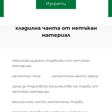
Изпрати
хладилна чанта от нетъкан
материал
персонализирани торбички от нетъкан
материал
неплетен плик
неплетена чанта черна
цена за търговско количество на торби от
нетъкан материал
екологично чисти неплетени торби