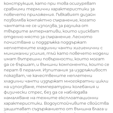
конструкция, като при това осигуряват
сравними термични характеристики за
повечето приложения. Гъвкавият дизайн
позволява компактно съхранение, когато
чантата не се използва, за разлика от
твърдите алтернативи, които изискват
отделно място за съхранение. Лесното
почистване и поддръжка поддържат
неплетените хладилни чанти хигиенични с
минимални усилия, тъй като повечето модели
имат вътрешни повърхности, които могат
да се бършат, и външни компоненти, които се
перат в пералня. Изпитания за издръжливост
показват, че качествените неплетени
хладилни чанти издържат многократни цикли
на използване, температурни колебания и
физически стрес, без да се наблюдава
намаляване на техните експлоатационни
характеристики. Водоустойчивите свойства
защитават съдържанието от външна влага и