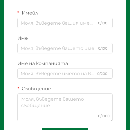
Имейл
0/100
Име
0/100
Име на компанията
0/200
Съобщение
0/1000