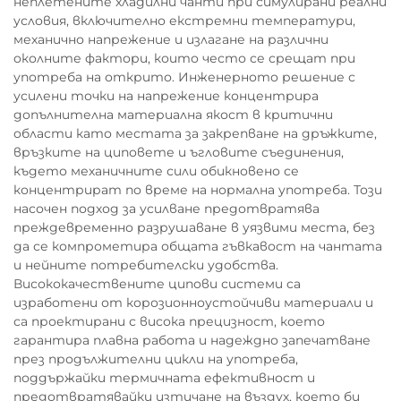
неплетените хладилни чанти при симулирани реални
условия, включително екстремни температури,
механично напрежение и излагане на различни
околните фактори, които често се срещат при
употреба на открито. Инженерното решение с
усилени точки на напрежение концентрира
допълнителна материална якост в критични
области като местата за закрепване на дръжките,
връзките на циповете и ъгловите съединения,
където механичните сили обикновено се
концентрират по време на нормална употреба. Този
насочен подход за усилване предотвратява
преждевременно разрушаване в уязвими места, без
да се компрометира общата гъвкавост на чантата
и нейните потребителски удобства.
Висококачествените ципови системи са
изработени от корозионноустойчиви материали и
са проектирани с висока прецизност, което
гарантира плавна работа и надеждно запечатване
през продължителни цикли на употреба,
поддържайки термичната ефективност и
предотвратявайки изтичане на въздух, което би