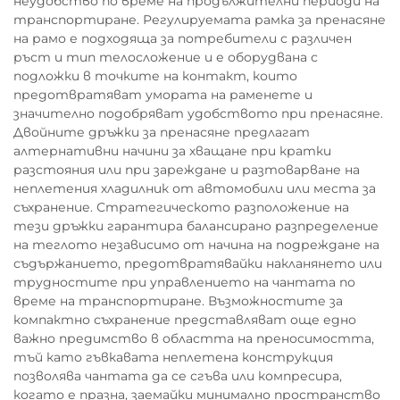
неудобство по време на продължителни периоди на
транспортиране. Регулируемата рамка за пренасяне
на рамо е подходяща за потребители с различен
ръст и тип телосложение и е оборудвана с
подложки в точките на контакт, които
предотвратяват умората на раменете и
значително подобряват удобството при пренасяне.
Двойните дръжки за пренасяне предлагат
алтернативни начини за хващане при кратки
разстояния или при зареждане и разтоварване на
неплетения хладилник от автомобили или места за
съхранение. Стратегическото разположение на
тези дръжки гарантира балансирано разпределение
на теглото независимо от начина на подреждане на
съдържанието, предотвратявайки накланянето или
трудностите при управлението на чантата по
време на транспортиране. Възможностите за
компактно съхранение представляват още едно
важно предимство в областта на преносимостта,
тъй като гъвкавата неплетена конструкция
позволява чантата да се сгъва или компресира,
когато е празна, заемайки минимално пространство