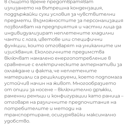
в същото време предотвратяват
излизането на вътрешна кондензация,
поддържайки сухи условия за чувствителни
предмети. Възможностите за персонализация
позволяват на предприятия и частни лица да
индивидуализират неплетените хладилни
чанти с лога, цветове или специфични
функции, които отговарят на уникалните им
изисквания. Екологичните предимства
включват намалено енергопотребление в
сравнение с електрическите алтернативи за
охлаждане и факта, че неплетените
материали са рециклируеми, което подпомага
устойчив начин на живот. Многообразието
от опции за носене – включително дръжки,
раменни ремъци и конфигурации като раница –
отговаря на различните предпочитания на
потребителите и методи на
транспортиране, осигурявайки максимално
удобство.