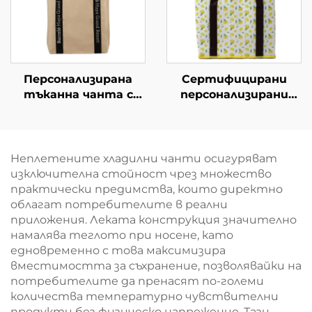
Персонализирана
Сертифицирани
тъканна чанта с
персонализирани
усилени дръжки –
изолирани торби от
издръжлива чанта за
нетъкан материал –
носене на тежести,
премиум OEM/ODM
подходяща за
за корпоративни
Неплетените хладилни чанти осигуряват
всекидневна
подаръци
изключителна стойност чрез множество
употреба
практически предимства, които директно
облагат потребителите в реални
приложения. Леката конструкция значително
намалява теглото при носене, като
едновременно с това максимизира
вместимостта за съхранение, позволявайки на
потребителите да пренасят по-големи
количества температурно чувствителни
продукти без физическо напрежение. Тази