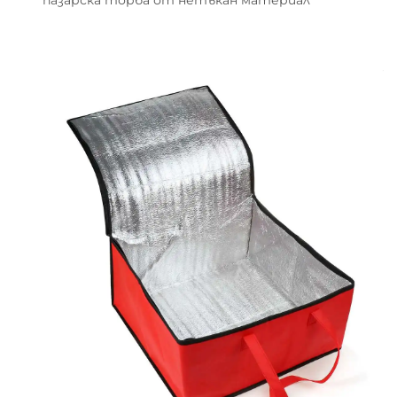
пазарска торба от нетъкан материал