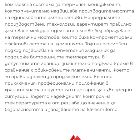
комплексна система за термичен мениджмънт,
която значително надвишава производителността
на еднослойните алтернативи. Напредналите
производствени технологии гарантират правилно
залепване между отделните слоеве без образуване
на термични мостове, които биха компрометирали
ефективността на изолацията. Този многослойен
подход позволява на неплетения хладилник да
поддържа вътрешните температури в
допустимите граници значително по-дълго време в
сравнение с обикновените платнени чанти, което
го прави идеален за продължителни външни
приключения, професионални приложения в
хранителната индустрия и сценарии за извънредни
ситуации, където надеждният контрол на
температурата е от решаващо значение за
безопасността и запазването на качеството.