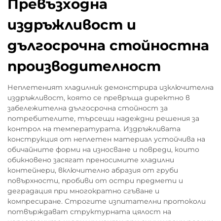
Превъзходна
издръжливост и
дългосрочна стойностна
производителност
Неплетеният хладилник демонстрира изключителна
издръжливост, която се превръща директно в
забележителна дългосрочна стойност за
потребителите, търсещи надеждни решения за
контрол на температурата. Издръжливата
конструкция от неплетен материал устойчива на
обичайните форми на износване и повреди, които
обикновено засягат преносимите хладилни
контейнери, включително абразия от груби
повърхности, пробиви от остри предмети и
деградация при многократно сгъване и
компресиране. Строгите изпитателни протоколи
потвърждават структурната цялост на