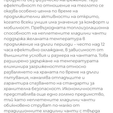
ефективност по отношение на теглото се
оказва особено ценна по време на
продължителни активности на открито,
когато всеки унция има значение за комфорт и
мобилност. Превъзходната топлоизолационна
способност на неплетените хладилни чанти
поддържа желаната температура в
продължение на дълги периоди – често над 12
часа ефективно охлаждане, в зависимост от
външните условия и размера на чантата. Това
разширено задържане на температурата
елиминира загрижеността относно
развалянето на храната по време на дълги
пътувания, намалява отпадъците и
гарантира спазването на стандарти за
хранителна безопасност. Икономичността
представлява още едно голямо предимство,
тъй като неплетените хладилни чанти
обикновено струват по-малко от
традиционните хладилни чанти с твърда