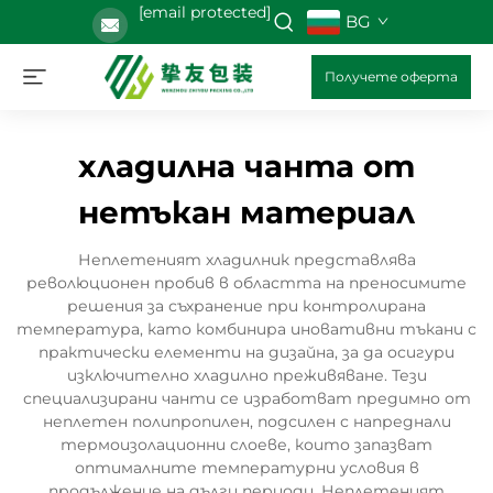
[email protected]
BG
Получете оферта
хладилна чанта от
нетъкан материал
Неплетеният хладилник представлява
революционен пробив в областта на преносимите
решения за съхранение при контролирана
температура, като комбинира иновативни тъкани с
практически елементи на дизайна, за да осигури
изключително хладилно преживяване. Тези
специализирани чанти се изработват предимно от
неплетен полипропилен, подсилен с напреднали
термоизолационни слоеве, които запазват
оптималните температурни условия в
продължение на дълги периоди. Неплетеният