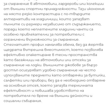
за съхранение в автомобили, гардероби или колекции
от външни спортни принадлежности. Тази икономия
на място рязко контрастира с по-твърдите
алтернативи на хладилници, които запазват
пълните си размери независимо от съдържанието,
поради което неплетените хладилни чанти са
особено привлекателни за потребители с
ограничени възможности за съхранение.
Стегнатият профил намалява обема, без да жертва
щедрата вътрешна вместимост, което позволява
ефективно опакетиране в тесни пространства
като багажници на автомобили или отсеки за
съхранение на лодки. Външните джобове за бързо
достъп осигуряват удобно съхранение на често
използваните предмети като отварячки за бутилки,
салфетки или прибори, без да е необходимо отваряне
на основния отсек, което запазва термичната
ефективност и повишава удобството на
потребителя по време на външни дейности и
социални събирания.