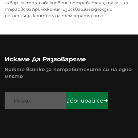
избор както за обикновени потребители, така и за
търговски приложения, изискващи надеждни
решения за контрол на температурата.
Искаме Да Разговаряме
Вижте всичко за потребителите си на едно
място
абонирай се