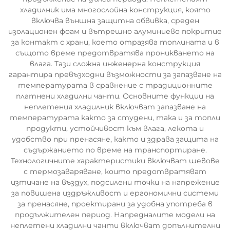
хладилник има многослойна конструкция, която
включва външна защитна обвивка, среден
изолационен фоам и вътрешно алуминиево покритие
за контакт с храни, което отразява топлината и в
същото време предотвратява проникването на
влага. Тази сложна инженерна конструкция
гарантира превъзходни възможности за запазване на
температурата в сравнение с традиционните
платнени хладилни чанти. Основните функции на
неплетения хладилник включват запазване на
температурата както за студени, така и за топли
продукти, устойчивост към влага, лекота и
удобство при пренасяне, както и здрава защита на
съдържанието по време на транспортиране.
Технологичните характеристики включват шевове
с термозаваряване, които предотвратяват
изтичане на въздух, подсилени точки на напрежение
за повишена издръжливост и ергономични системи
за пренасяне, проектирани за удобна употреба в
продължителен период. Напредналите модели на
неплетени хладилни чанти включват допълнителни