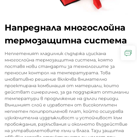
Напреднала многослойна
термозащитна система
Неплетеният хладилник съдържа изискана
многослойна термозащитна система, която
поставя нови стандарти за технологиите за
преносим контрол на температурата. Това
иновативно решение включва внимателно
проектирана комбинация от материали, които
действат синергично, за да поддържат оптимални
температури в продължение на дълги периоди.
Външният слой е изработен от високоплътен
неплетен полипропиленов плат, който осигурява
изключителна издръжливост и устойчивост към
пробождания, разкъсвания и околното въздействие
на ултравиолетовите лъчи и влага. Тази защитна