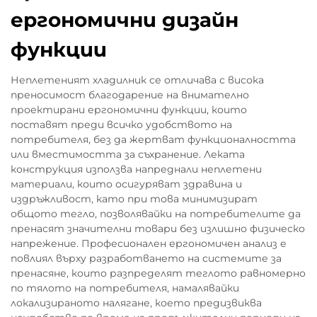
ергономични дизайн
функции
Неплетеният хладилник се отличава с висока
преносимост благодарение на внимателно
проектирани ергономични функции, които
поставят преди всичко удобството на
потребителя, без да жертват функционалността
или вместимостта за съхранение. Леката
конструкция използва напреднали неплетени
материали, които осигуряват здравина и
издръжливост, като при това минимизират
общото тегло, позволявайки на потребителите да
пренасят значителни товари без излишно физическо
напрежение. Професионален ергономичен анализ е
повлиял върху разработването на системите за
пренасяне, които разпределят теглото равномерно
по тялото на потребителя, намалявайки
локализираното налягане, което предизвиква