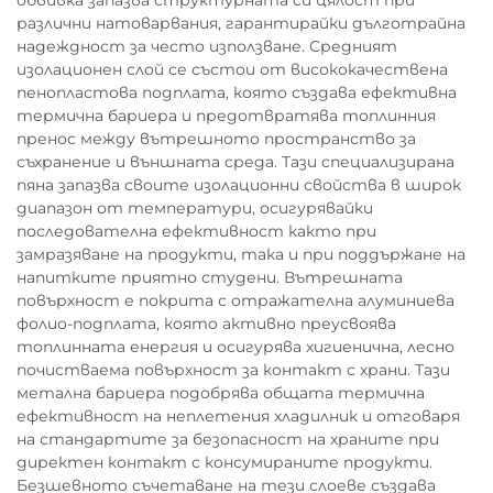
обвивка запазва структурната си цялост при
различни натоварвания, гарантирайки дълготрайна
надеждност за често използване. Средният
изолационен слой се състои от висококачествена
пенопластова подплата, която създава ефективна
термична бариера и предотвратява топлинния
пренос между вътрешното пространство за
съхранение и външната среда. Тази специализирана
пяна запазва своите изолационни свойства в широк
диапазон от температури, осигурявайки
последователна ефективност както при
замразяване на продукти, така и при поддържане на
напитките приятно студени. Вътрешната
повърхност е покрита с отражателна алуминиева
фолио-подплата, която активно преусвоява
топлинната енергия и осигурява хигиенична, лесно
почистваема повърхност за контакт с храни. Тази
метална бариера подобрява общата термична
ефективност на неплетения хладилник и отговаря
на стандартите за безопасност на храните при
директен контакт с консумираните продукти.
Безшевното съчетаване на тези слоеве създава