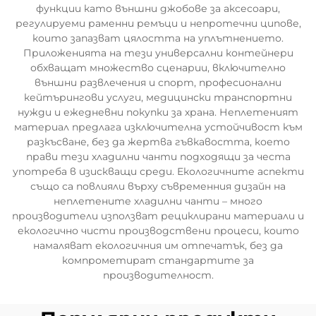
функции като външни джобове за аксесоари,
регулируеми раменни ремъци и непротечни ципове,
които запазват цялостта на уплътнението.
Приложенията на тези универсални контейнери
обхващат множество сценарии, включително
външни развлечения и спорт, професионални
кейтърингови услуги, медицински транспортни
нужди и ежедневни покупки за храна. Неплетеният
материал предлага изключителна устойчивост към
разкъсване, без да жертва гъвкавостта, което
прави тези хладилни чанти подходящи за честа
употреба в изискващи среди. Екологичните аспекти
също са повлияли върху съвременния дизайн на
неплетените хладилни чанти – много
производители използват рециклирани материали и
екологично чисти производствени процеси, които
намаляват екологичния им отпечатък, без да
компрометират стандартите за
производителност.