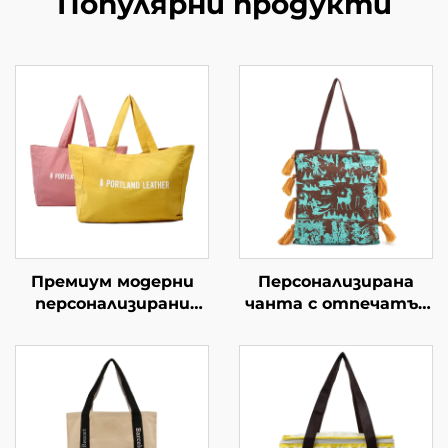
Популярни продукти
Премиум модерни
Персонализирана
персонализирани
чанта с отпечатък
чанти за покупки –
на културно
персонализирани
наследство –
branded чанти за
занаятчийски
търговия и начин на
дизайн, вдъхновен
живот
от местната
история