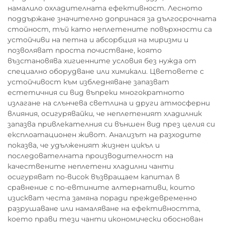
намалило охладителната ефективност. Лесното
поддържане значително допринася за дългосрочната
стойност, тъй като неплетените повърхности са
устойчиви на петна и абсорбция на миризми и
позволяват проста почистване, която
възстановява хигиенните условия без нужда от
специално оборудване или химикали. Цветовете с
устойчивост към избледняване запазват
естетичния си вид въпреки многократното
излагане на слънчева светлина и други атмосферни
влияния, осигурявайки, че неплетеният хладилник
запазва привлекателния си външен вид през целия си
експлоатационен живот. Анализът на разходите
показва, че удълженият жизнен цикъл и
последователната производителност на
качествените неплетени хладилни чанти
осигуряват по-висок възвращаем капитал в
сравнение с по-евтините алтернативи, които
изискват честа замяна поради преждевременно
разрушаване или намаляване на ефективността,
което прави тези чанти икономически обоснован