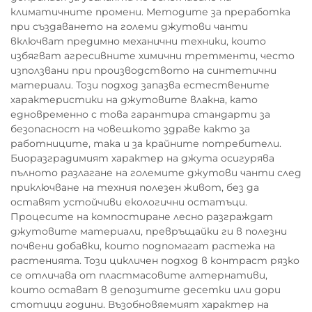
климатичните промени. Методите за преработка
при създаването на големи джутови чанти
включват предимно механични техники, които
избягват агресивните химични третменти, често
използвани при производството на синтетични
материали. Този подход запазва естествените
характеристики на джутовите влакна, като
едновременно с това гарантира стандарти за
безопасност на човешкото здраве както за
работниците, така и за крайните потребители.
Биоразградимият характер на джута осигурява
пълното разлагане на големите джутови чанти след
приключване на техния полезен живот, без да
оставят устойчиви екологични остатъци.
Процесите на компостиране лесно разграждат
джутовите материали, превръщайки ги в полезни
почвени добавки, които подпомагат растежа на
растенията. Този цикличен подход в контраст рязко
се отличава от пластмасовите алтернативи,
които остават в депозитите десетки или дори
стотици години. Възобновяемият характер на