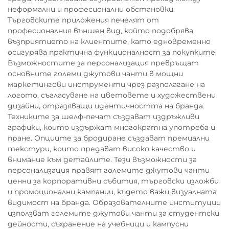
неформални и професионални обстановки.
Търговските приложения печелят от
професионалния външен вид, който подобрява
възприятието на клиентите, като едновременно
осигурява практична функционалност за покупките.
Възможностите за персонализация превръщат
основните големи джутови чанти в мощни
маркетингови инструменти чрез разполагане на
логото, съгласуване на цветовете и художествени
дизайни, отразяващи идентичността на бранда.
Техниките за шелф-печат създават издръжливи
графики, които издържат многократна употреба и
пране. Опциите за бродиране създават премиални
текстури, които предават високо качество и
внимание към детайлите. Тези възможности за
персонализация правят големите джутови чанти
ценни за корпоративни събития, търговски изложби
и промоционални кампании, където важи визуалната
видимост на бранда. Образователните институции
използват големите джутови чанти за студентски
дейности, съхранение на учебници и кампусни