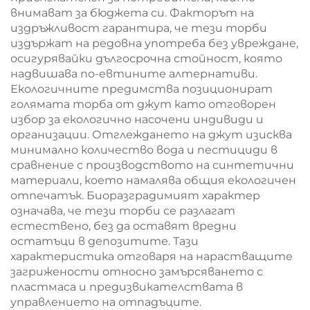
внимават за бюджета си. Факторът на
издръжливост гарантира, че тези торби
издържат на редовна употреба без увреждане,
осигурявайки дългосрочна стойност, която
надвишава по-евтините алтернативи.
Екологичните предимства позиционират
голямата торба от джут като отговорен
избор за екологично насочени индивиди и
организации. Отглеждането на джут изисква
минимално количество вода и пестициди в
сравнение с производството на синтетични
материали, което намалява общия екологичен
отпечатък. Биоразградимият характер
означава, че тези торби се разлагат
естествено, без да оставят вредни
остатъци в депозитите. Тази
характеристика отговаря на нарастващите
загрижености относно замърсяването с
пластмаса и предизвикателствата в
управлението на отпадъците.