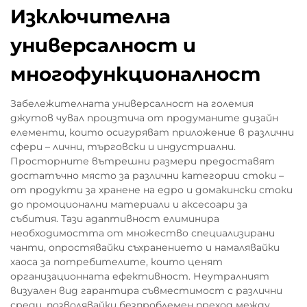
Изключителна
универсалност и
многофункционалност
Забележителната универсалност на големия
джутов чувал произтича от продуманите дизайн
елементи, които осигуряват приложение в различни
сфери – лични, търговски и индустриални.
Просторните вътрешни размери предоставят
достатъчно място за различни категории стоки –
от продукти за хранене на едро и домакински стоки
до промоционални материали и аксесоари за
събития. Тази адаптивност елиминира
необходимостта от множество специализирани
чанти, опростявайки съхранението и намалявайки
хаоса за потребителите, които ценят
организационната ефективност. Неутралният
визуален вид гарантира съвместимост с различни
среди, позволявайки безпроблемен преход между