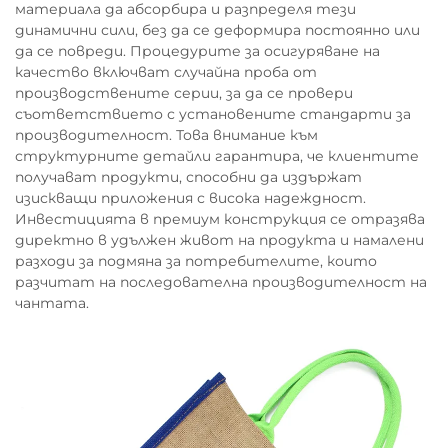
материала да абсорбира и разпределя тези
динамични сили, без да се деформира постоянно или
да се повреди. Процедурите за осигуряване на
качество включват случайна проба от
производствените серии, за да се провери
съответствието с установените стандарти за
производителност. Това внимание към
структурните детайли гарантира, че клиентите
получават продукти, способни да издържат
изискващи приложения с висока надеждност.
Инвестицията в премиум конструкция се отразява
директно в удължен живот на продукта и намалени
разходи за подмяна за потребителите, които
разчитат на последователна производителност на
чантата.