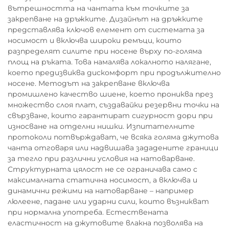
вътрешността на чантата към точките за
закрепване на дръжките. Дизайнът на дръжките
представлява ключов елемент от системата за
носимост и включва широки ремъци, които
разпределят силите при носене върху по-голяма
площ на ръката. Това намалява локалното налягане,
което предизвиква дискомфорт при продължително
носене. Методът на закрепване включва
промишлено качество шиене, което прониква през
множество слоя плат, създавайки резервни точки на
свързване, които гарантират сигурност дори при
износване на отделни нишки. Изпитателните
протоколи потвърждават, че всяка голяма джутова
чанта отговаря или надвишава зададените граници
за тегло при различни условия на натоварване.
Структурната цялост не се ограничава само с
максималната статична носимост, а включва и
динамични режими на натоварване – например
люлеене, падане или ударни сили, които възникват
при нормална употреба. Естествената
еластичност на джутовите влакна позволява на