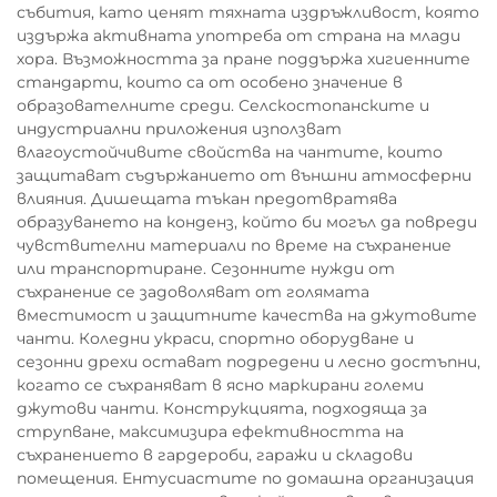
събития, като ценят тяхната издръжливост, която
издържа активната употреба от страна на млади
хора. Възможността за пране поддържа хигиенните
стандарти, които са от особено значение в
образователните среди. Селскостопанските и
индустриални приложения използват
влагоустойчивите свойства на чантите, които
защитават съдържанието от външни атмосферни
влияния. Дишещата тъкан предотвратява
образуването на конденз, който би могъл да повреди
чувствителни материали по време на съхранение
или транспортиране. Сезонните нужди от
съхранение се задоволяват от голямата
вместимост и защитните качества на джутовите
чанти. Коледни украси, спортно оборудване и
сезонни дрехи остават подредени и лесно достъпни,
когато се съхраняват в ясно маркирани големи
джутови чанти. Конструкцията, подходяща за
струпване, максимизира ефективността на
съхранението в гардероби, гаражи и складови
помещения. Ентусиастите по домашна организация