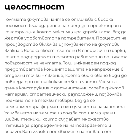
целостност
Голямата джутова чанта се отличава с висока
носимост благодарение на прецизно проектирана
конструкция, която максимизира здравината, без да
жертва удобството за потребителя. Процесът на
производство включва използването на джутови
влакна с висока якост, плетени в специфични шарки,
които разпределят теглото равномерно по цялата
повърхност на чантата. Този инженерен подход
предотвратява концентрацията на напрежение в
отделни точки – явление, което обикновено води до
повреда при по-нискокачествени чанти. Усилена
дънна конструкция с допълнителни слоеве джутов
материал, стратегически разположени, позволява
поемането на тежки товари, без да се
компрометира формата или цялостта на чантата.
Усилването на ъглите използва специализирани
шивни техники, които създават множество
пътища за разпределяне на натоварването и
осигуряват гладко прехвърляне на товара от