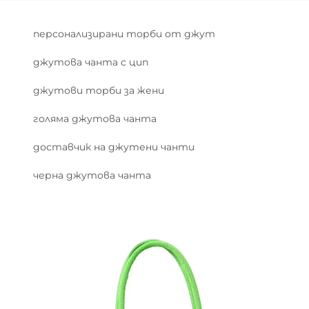
персонализирани торби от джут
джутова чанта с цип
джутови торби за жени
голяма джутова чанта
доставчик на джутени чанти
черна джутова чанта