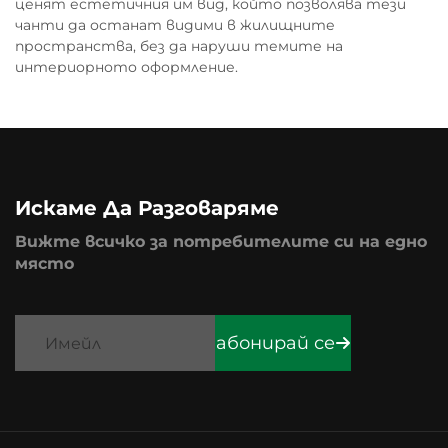
ценят естетичния им вид, който позволява тези
чанти да останат видими в жилищните
пространства, без да наруши темите на
интериорното оформление.
Искаме Да Разговаряме
Вижте всичко за потребителите си на едно
място
абонирай се