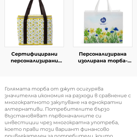
търговия и начин на
стоки, сгъваема
живот
изолирана торба-
хладилник за
хранителни стоки
за бизнес
брандиране,
събития и промоции
Сертифицирани
Персонализирана
персонализирани
изолирана торба-
изолирани торби от
хладилник от
нетъкан материал –
оксфорд с кожени
премиум OEM/ODM
дръжки – стилна
за корпоративни
термична торба с
Голямата торба от джут осигурява
подаръци
принт на птици и
значителна икономия на разходи в сравнение с
цветя
многократното закупуване на еднократни
алтернативи. Потребителите бързо
възстановяват първоначалните си
инвестиции чрез многократна употреба,
което прави този вариант финансово
привлекателен за потребители, които