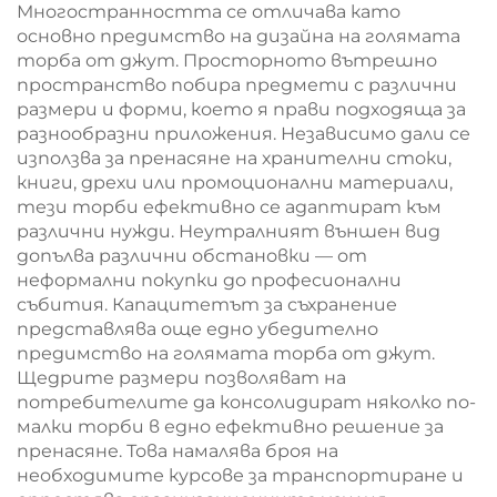
Многостранността се отличава като
основно предимство на дизайна на голямата
торба от джут. Просторното вътрешно
пространство побира предмети с различни
размери и форми, което я прави подходяща за
разнообразни приложения. Независимо дали се
използва за пренасяне на хранителни стоки,
книги, дрехи или промоционални материали,
тези торби ефективно се адаптират към
различни нужди. Неутралният външен вид
допълва различни обстановки — от
неформални покупки до професионални
събития. Капацитетът за съхранение
представлява още едно убедително
предимство на голямата торба от джут.
Щедрите размери позволяват на
потребителите да консолидират няколко по-
малки торби в едно ефективно решение за
пренасяне. Това намалява броя на
необходимите курсове за транспортиране и