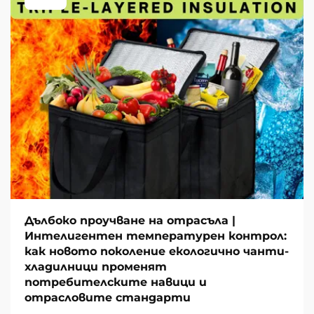
Дълбоко проучване на отрасъла |
Интелигентен температурен контрол:
как новото поколение екологично чанти-
хладилници променят
потребителските навици и
отрасловите стандарти