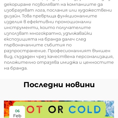
декориране позволяват на компаниите да
изобразяват лога, послания или художествени
дизайн. Това превръща функционалните
изделия в ефективни промоционални
инструменти, които получателите
използват многократно, удължавайки
експозицията на бранда далеч след
първоначалните събития по
разпространение. Професионалният външен
вид, създаден чрез качествена персонализация,
положително отразява имиджа и ценностите
на бранда.
Последни новини
06
Feb