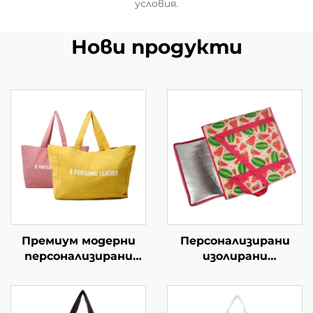
условия.
Нови продукти
Премиум модерни
Персонализирани
персонализирани
изолирани
чанти за покупки –
многократно
персонализирани
използваеми торби
branded чанти за
за хранителни