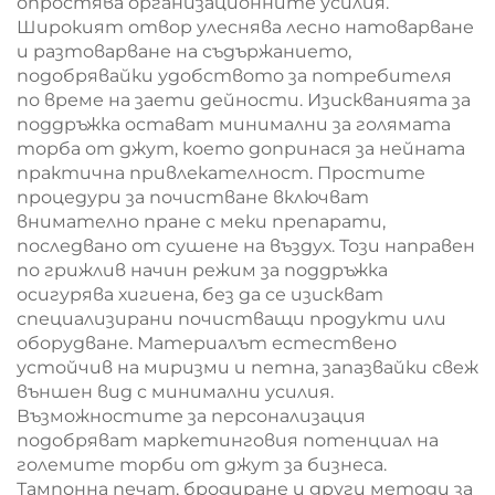
опростява организационните усилия.
Широкият отвор улеснява лесно натоварване
и разтоварване на съдържанието,
подобрявайки удобството за потребителя
по време на заети дейности. Изискванията за
поддръжка остават минимални за голямата
торба от джут, което допринася за нейната
практична привлекателност. Простите
процедури за почистване включват
внимателно пране с меки препарати,
последвано от сушене на въздух. Този направен
по грижлив начин режим за поддръжка
осигурява хигиена, без да се изискват
специализирани почистващи продукти или
оборудване. Материалът естествено
устойчив на миризми и петна, запазвайки свеж
външен вид с минимални усилия.
Възможностите за персонализация
подобряват маркетинговия потенциал на
големите торби от джут за бизнеса.
Тампонна печат, бродиране и други методи за