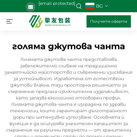
[email protected]
BG
Получете оферта
голяма джутова чанта
Голямата джутова чанта представлява
забележително сливане на традиционно
занаятчийско майсторство и съвременни изисквания
за устойчивост. Изработена от естествени
джутови влакна, тази просторна решението за
съхранение предлага изключителна издръжливост,
като запазва екологично отговорен профил.
Голямата джутова чанта е изградена по здрави
технологии, които гарантират дълготрайност
дори при интензивно използване. Основната ѝ
функция е да осигурява значителен капацитет за
съхранение на различни предмети — от хранителни
стоки и домакински стоки до промоционални