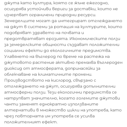
джута като култура, която се жъне ежегодно,
осигурява устойчиви вериги за доставки, които не
изчерпват ограничени природни ресурси.
Земеделците могат да интегрират отглеждането
на джут в системи за ротация на културите, които
подобряват здравето на почвата и
предотвратяват ерозията. Икономическите ползи
за земеделските общности създават положителни
социални ефекти до екологичните предимства.
Улавянето на въглерод по време на растежа на
джутовото растение активно премахва въглероден
диоксид от атмосферата, допринасяйки за
облекчаване на климатичните промени.
Производството на кислород, свързано с
отглеждането на джут, осигурява допълнителни
атмосферни ползи. Тези екологични предимства се
натрупват значително, когато големите джутови
чанти заменят еднократно използваните
алтернативи в множество цикли на употреба, като
чрез повторната им употреба се усилва
положителният ефект.