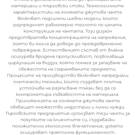
материали и търговски стоки. Технологичните
характеристики на голямата джутова чанта
включват подсилени шевни модели, които
разпределят равномерно теглото по цялата
конструкция на чантата. Този дизайн
предотвратява концентрацията на напрежения,
която би могла да доведе до преждевременно
повреждане. Естественият състав от влакна
осигурява вродена пропускливост, позволяваща
циркулация на въздух, която помага за запазване на
свежестта на съхраняваните предмети.
Процесите на производство включват напреднали
плетачески техники, които създават плътна,
устойчива на разкъсване тъкан, без да се
компрометира гъвкавостта на материала.
Приложенията на голямата джутова чанта
обхващат множество индустрии и лични нужди.
Търговските предприятия използват тези чанти за
покупките на клиентите си, създавайки
положително екологично впечатление, докато
осигуряват практична функционалност.