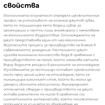
свойства
Екологичната осъзнатост определя изключителния
профил на устойчивост на големия джутов чувал,
като го позиционира като водещ избор за
организации и частни лица, ангажирани с намаляване
на екологичното въздействие. Отглеждането на
джут представлява един от най-екологично
безопасните процеси за производство на влакна в
съвременното земеделие. Растението джут
изисква минимално количество вода в сравнение с
производството на памук, което намалява натиска
върху водните ресурси в регионите на отглеждане.
Изискванията за пестициди остават изключително
ниски през целия цикъл на отглеждане, като се
минимизира химичният сток, който би могъл да
замърси околните екосистеми. Въглеродният
отпечатък, свързан с производството на джут,
остава значително по-нисък в сравнение със
синтетичните алтернативи, което положително
допринася за усилията по облекчаване на