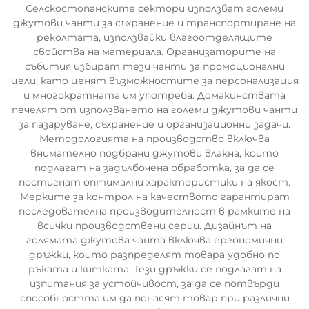
Селскостопанските сектори използват големи
джутови чанти за съхранение и транспортиране на
реколтата, използвайки влагоотделящите
свойства на материала. Организаторите на
събития избират тези чанти за промоционални
цели, като ценят възможностите за персонализация
и многократната им употреба. Домакинствата
печелят от използването на големи джутови чанти
за пазаруване, съхранение и организационни задачи.
Методологията на производство включва
внимателно подбрани джутови влакна, които
подлагат на задълбочена обработка, за да се
постигнат оптимални характеристики на якост.
Мерките за контрол на качеството гарантират
последователна производителност в рамките на
всички производствени серии. Дизайнът на
голямата джутова чанта включва ергономични
дръжки, които разпределят товара удобно по
ръката и китката. Тези дръжки се подлагат на
изпитания за устойчивост, за да се потвърди
способността им да понасят товар при различни