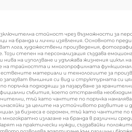
ани чанти от
хладилник 
 – стилни еко-
оксфорд с ко
иятни branded
дръжки – сти
нти за модна
термична тор
изключителна стойност чрез възможности за пер
и на бранда и лични изявления. Основното преди
търговия
принт на пти
ват лога, художествени произведения, фотографи
цветя
. Този степен на персонализация създава емоцио
и нива на използване и удължава жизнения цикъл н
е на трайността и многопрофилната функционал
чествените материали и технологиите за произ
 запазват външния си вид и структурната си цял
 поръчка подходящи за пазаруване за хранителни
 официални събития, което отстранява необход
начителни, тъй като чантите по поръчка намаля
ринасяйки за целите на устойчивото развитие и 
иал за бизнеса е огромен, тъй като чантите по 
 многократно излагане на бранда в различни сре
рят на практически нужди, създавайки положител
твото позволява адаптиране към различни бюдже