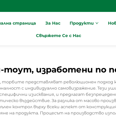
чална страница
За Нас
Продукти
Но
Свържете Се с Нас
-тоут, изработени по п
ка, торбите представляват революционен подход 
налност с индивидуално самовизражение. Тези уш
 специфични изисквания, и предлагат безпрецеде
етическо въздействие. За разлика от масово про
пълен контрол върху всеки аспект от конструкц
не на продукта. Процесът на производство изпол