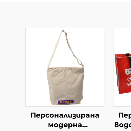
Персонализирана
Пе
модерна
вод