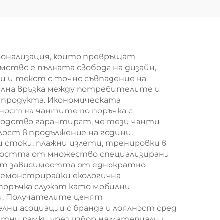
от
нетъкан
жени
материал,
лна
произведени чрез
ба с
шиене –
сонализация, които превръщат
мство е пълната свобода на дизайн,
ци и
брандирани торби
и и текст с точно съвпадение на
за спортни
нална връзка между потребителите и
а продукта. Икономическата
събития за
ност на чантите по поръчка с
корпоративни
водство гарантират, че тези чанти
ост в продължение на години.
мероприятия
 стоки, плажни излети, тренировки в
имостта от множество специализирани
ват зависимостта от еднократно
демонстрирайки екологична
поръчка служат като мобилни
ди. Получателите ценят
ни асоциации с бранда и лоялност сред
тни рамки чрез избор на материали и