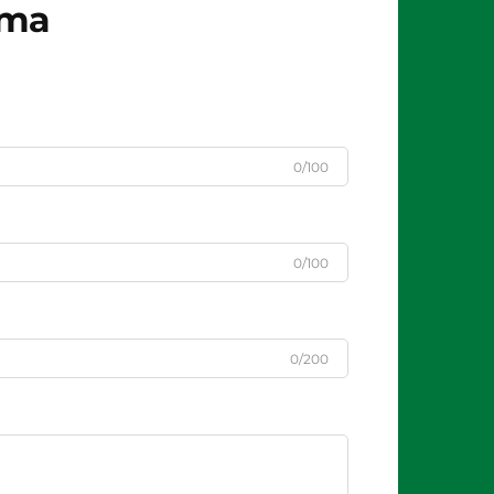
рта
0/100
0/100
0/200