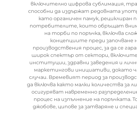
включително цифрова сублимация, тра
способни да издържат редовната упот
като органичен памук, рециклиран 
потребителите, които обръщат внима
на торби по поръчка, включва сло
концепциите преди започване 
производствения процес, за да се г
широк спектър от сектори, включите
институции, здравни заведения и личн
маркетингови инициативи, докато ча
случаи. Времевият период за производ
да включва както малки количества за 
осигуряват навременно разпределение
процес на изпълнение на поръчката.
джобове, ципове за затваряне и спец