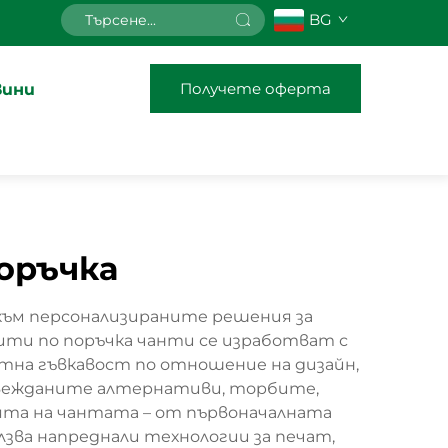
BG
Получете оферта
вини
оръчка
към персонализираните решения за
ити по поръчка чанти се изработват с
нтна гъвкавост по отношение на дизайн,
извежданите алтернативи, торбите,
ията на чантата – от първоначалната
зва напреднали технологии за печат,