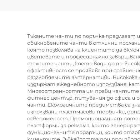
кръстосана чанта
тък
с регулируем ремък
PP
– персонализирани
пр
цветове за уличен
ча
Тъканите чанти по поръчка предлагат 
обикновените чанти в отлични посланиц
стил
която позволява на клиентите да включ
цветовете и професионално завършване
техните чанти, което води до по-висок
ефективност се проявява при сравнени
разглобяемите алтернативи. Високока
издържат ежедневното използване, като
Многостранността им прави чантите по
фитнес център, пътувания до офиса и
чанти. Екологичните предимства са з
използвани пластмасови торбички, доп
осведоменост. Промоционалният потенц
платформи за реклама, които генерират
функционалните подаръци, които отгова
клиентите. Гъвкавостта при производс