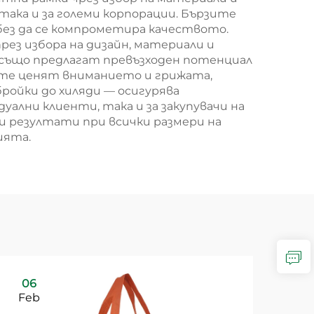
така и за големи корпорации. Бързите
без да се компрометира качеството.
ез избора на дизайн, материали и
а също предлагат превъзходен потенциал
лите ценят вниманието и грижата,
ойки до хиляди — осигурява
ални клиенти, така и за закупувачи на
и резултати при всички размери на
ията.
06
Feb