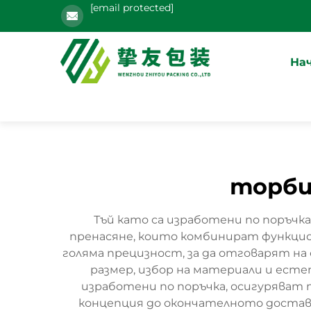
[email protected]
На
торби
Тъй като са изработени по поръч
пренасяне, които комбинират функцио
голяма прецизност, за да отговарят на
размер, избор на материали и ест
изработени по поръчка, осигуряват 
концепция до окончателното доставя