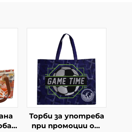
ана
Торби за употреба
рба-
при промоции от