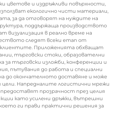
ки цветове и издръжливи повърхности,
зползват екологично чисти материали,
ата, за да отговорят на нуждите на
труктура, поддържаща производството
ат визуализация в реално време на
чеството следят всеки етап от
на клиентите. Приложенията обхващат
нии, търговски стоки, образователни
а за търговски изложби, конференции и
ия, пътувания до работа и специални
йна до окончателното доставяне и може
ки цели. Напредналите логистични мрежи
е предоставят прозрачност през целия
нкции като усилени дръжки, вътрешни
 което ги прави практични решения за