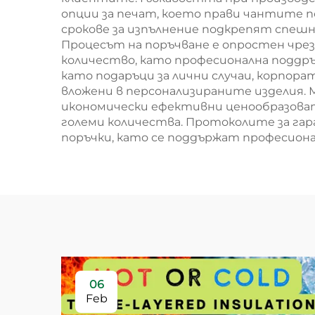
опции за печат, което прави чантите п
срокове за изпълнение подкрепят спешн
Процесът на поръчване е опростен чрез
количество, като професионална поддръ
като подаръци за лични случаи, корпор
вложени в персонализираните изделия.
икономически ефективни ценообразовате
големи количества. Протоколите за га
поръчки, като се поддържат професион
06
Feb