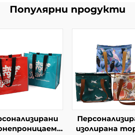
Популярни продукти
рсонализирани
Персонализир
онепроницаеми
изолирана то