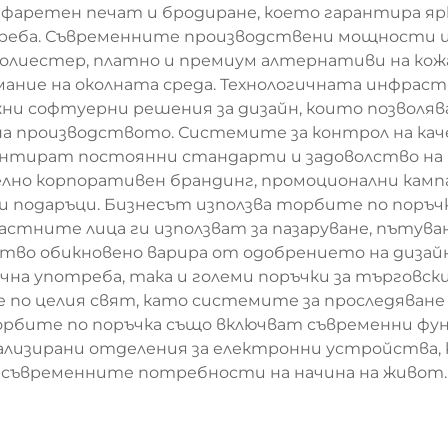
фаретен печат и бродиране, което гарантира яр
реба. Съвременните производствени мощности и
полиестер, платно и премиум алтернативи на кож
ние на околната среда. Технологичната инфрас
жни софтуерни решения за дизайн, които позволяв
на производството. Системите за контрол на ка
арантират постоянни стандарти и задоволство 
лно корпоративен брандинг, промоционални кампа
и подаръци. Бизнесът използва торбите по поръчк
стните лица ги използват за пазаруване, пътуван
ство обикновено варира от одобрението на диза
лична употреба, така и големи поръчки за търговс
 по целия свят, като системите за проследяван
 Торбите по поръчка също включват съвременни фу
иализирани отделения за електронни устройства,
съвременните потребности на начина на живот.