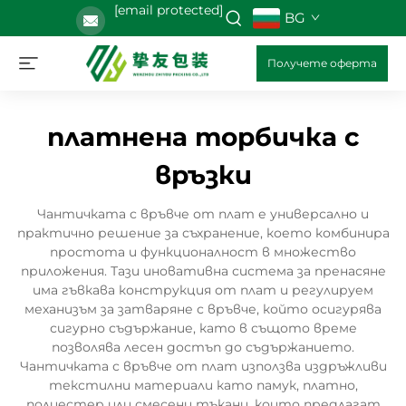
[email protected]
BG
Получете оферта
платнена торбичка с
връзки
Чантичката с връвче от плат е универсално и
практично решение за съхранение, което комбинира
простота и функционалност в множество
приложения. Тази иновативна система за пренасяне
има гъвкава конструкция от плат и регулируем
механизъм за затваряне с връвче, който осигурява
сигурно съдържание, като в същото време
позволява лесен достъп до съдържанието.
Чантичката с връвче от плат използва издръжливи
текстилни материали като памук, платно,
полиестер или смесени тъкани, които предлагат