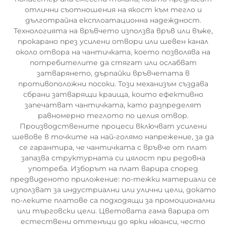
отлични съотношения на якост към тегло и
дълготрайна експлоатационна надеждност.
Технологията на връвчето използва връв или въже,
прокарано през усилени отвори или шевен канал
около отвора на чантичката, което позволява на
потребителите да стягат или ослабват
затварянето, дърпайки връвчетата в
противоположни посоки. Този механизъм създава
сбрани затварящи краища, които ефективно
запечатват чантичката, като разпределят
равномерно теглото по целия отвор.
Производствените процеси включват усилени
шевове в точките на най-голямо напрежение, за да
се гарантира, че чантичката с връвче от плат
запазва структурната си цялост при редовна
употреба. Изборът на плат варира според
предвиденото приложение: по-тежки материали се
използват за индустриални или улични цели, докато
по-леките платове са подходящи за промоционални
или търговски цели. Цветовата гама варира от
естествени оттенъци до ярки нюанси, често