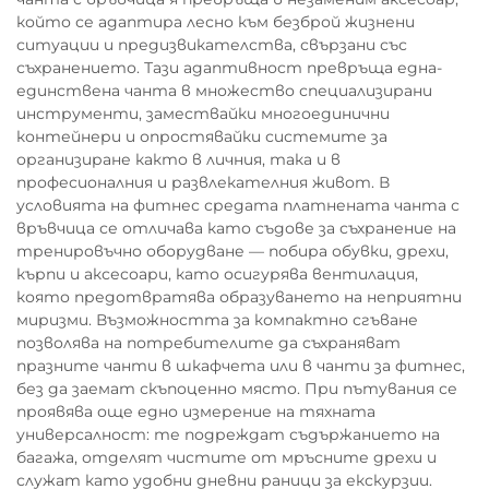
който се адаптира лесно към безброй жизнени
ситуации и предизвикателства, свързани със
съхранението. Тази адаптивност превръща една-
единствена чанта в множество специализирани
инструменти, замествайки многоединични
контейнери и опростявайки системите за
организиране както в личния, така и в
професионалния и развлекателния живот. В
условията на фитнес средата платнената чанта с
връвчица се отличава като съдове за съхранение на
тренировъчно оборудване — побира обувки, дрехи,
кърпи и аксесоари, като осигурява вентилация,
която предотвратява образуването на неприятни
миризми. Възможността за компактно сгъване
позволява на потребителите да съхраняват
празните чанти в шкафчета или в чанти за фитнес,
без да заемат скъпоценно място. При пътувания се
проявява още едно измерение на тяхната
универсалност: те подреждат съдържанието на
багажа, отделят чистите от мръсните дрехи и
служат като удобни дневни раници за екскурзии.