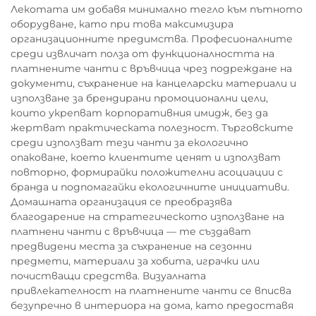
Лекотата им добавя минимално тегло към пътното
оборудване, като при това максимизира
организационните предимства. Професионалните
среди извличат полза от функционалността на
платнените чанти с връвчица чрез подреждане на
документи, съхранение на канцеларски материали и
използване за брендирани промоционални цели,
които укрепват корпоративния имидж, без да
жертват практическата полезност. Търговските
среди използват тези чанти за екологично
опаковане, което клиентите ценят и използват
повторно, формирайки положителни асоциации с
бранда и подпомагайки екологичните инициативи.
Домашната организация се преобразява
благодарение на стратегическото използване на
платнени чанти с връвчица — те създават
предвидени места за съхранение на сезонни
предмети, материали за хобита, играчки или
почистващи средства. Визуалната
привлекателност на платнените чанти се вписва
безупречно в интериора на дома, като предоставя