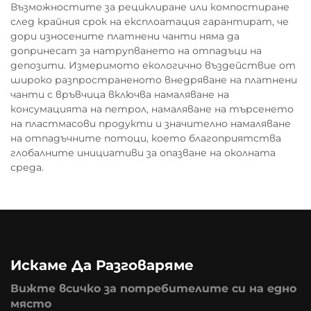
Възможностите за рециклиране или компостиране
след крайния срок на експлоатация гарантират, че
дори износените платнени чанти няма да
допринесат за натрупването на отпадъци на
депозити. Измеримото екологично въздействие от
широко разпространеното внедряване на платнени
чанти с връвчица включва намаляване на
консумацията на петрол, намаляване на търсенето
на пластмасови продукти и значително намаляване
на отпадъчните потоци, което благоприятства
глобалните инициативи за опазване на околната
среда.
Искаме Да Разговаряме
Вижте всичко за потребителите си на едно
място