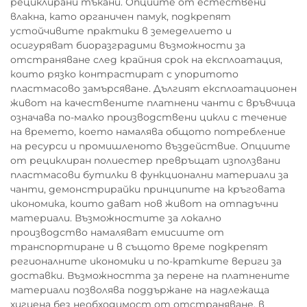
рециклирани тъкани. Опциите от естествени
влакна, като органичен памук, подкрепят
устойчивите практики в земеделието и
осигуряват биоразградими възможности за
отстраняване след крайния срок на експлоатация,
които рязко контрастират с упоритото
пластмасово замърсяване. Дългият експлоатационен
живот на качествените платнени чанти с връвчица
означава по-малко производствени цикли с течение
на времето, което намалява общото потребление
на ресурси и промишленото въздействие. Опциите
от рециклиран полиестер превръщат използвани
пластмасови бутилки в функционални материали за
чанти, демонстрирайки принципите на кръговата
икономика, които дават нов живот на отпадъчни
материали. Възможностите за локално
производство намаляват емисиите от
транспортиране и в същото време подкрепят
регионалните икономики и по-кратките вериги за
доставки. Възможността за перене на платнените
материали позволява поддържане на надлежаща
хигиена без необходимост от отстраняване, в