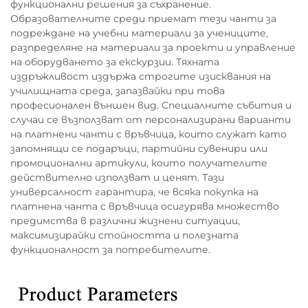
функционални решения за съхранение.
Образователните среди приемат тези чанти за
подреждане на учебни материали за учениците,
разпределяне на материали за проекти и управление
на оборудването за екскурзии. Тяхната
издръжливост издържа строгите изисквания на
училищната среда, запазвайки при това
професионален външен вид. Специалните събития и
случаи се възползват от персонализирани варианти
на платнени чанти с връвчица, които служат като
запомнящи се подаръци, партийни сувенири или
промоционални артикули, които получателите
действително използват и ценят. Тази
универсалност гарантира, че всяка покупка на
платнена чанта с връвчица осигурява множество
предимства в различни жизнени ситуации,
максимизирайки стойността и полезната
функционалност за потребителите.