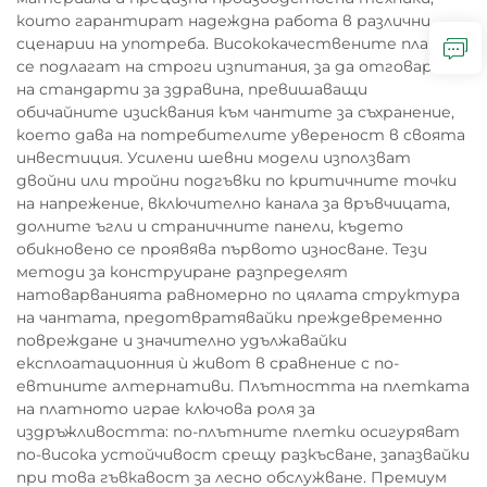
които гарантират надеждна работа в различни
сценарии на употреба. Висококачествените платни
се подлагат на строги изпитания, за да отговарят
на стандарти за здравина, превишаващи
обичайните изисквания към чантите за съхранение,
което дава на потребителите увереност в своята
инвестиция. Усилени шевни модели използват
двойни или тройни подгъвки по критичните точки
на напрежение, включително канала за връвчицата,
долните ъгли и страничните панели, където
обикновено се проявява първото износване. Тези
методи за конструиране разпределят
натоварванията равномерно по цялата структура
на чантата, предотвратявайки преждевременно
повреждане и значително удължавайки
експлоатационния ѝ живот в сравнение с по-
евтините алтернативи. Плътността на плетката
на платното играе ключова роля за
издръжливостта: по-плътните плетки осигуряват
по-висока устойчивост срещу разкъсване, запазвайки
при това гъвкавост за лесно обслужване. Премиум