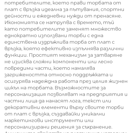
потребителите, което прави торбата от
плат с връзка идеална за пътувания, спортни
дейности и ежедневни нужди от пренасяне.
Икономията се натрупва с времето, тъй
като потребителите заменят множество
еднократно използвани торби с една
единствена издръжлива торба от плат с
връзка, която ефективно изпълнява различни
функции. Простият механизъм за затваряне
не изисква сложни компоненти или лесно
повредими части, което намалява
загрижеността относно поддръжката и
осигурява надеждна работа през целия жизнен
цикъл на торбата. Възможностите за
персонализация позволяват на предприятия и
частни лица да нанасят лога, текст или
декоративни елементи върху своите торби
от плат с връзка, създавайки уникални
маркетингови инструменти или
персонализирани решения за съхранение.