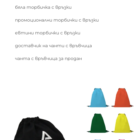
бяла торбичка с връзки
промоционални торбички с връзки
евтини торбички с връзки
доставчик на чанти с връвчица
чанта с връвчица за продан