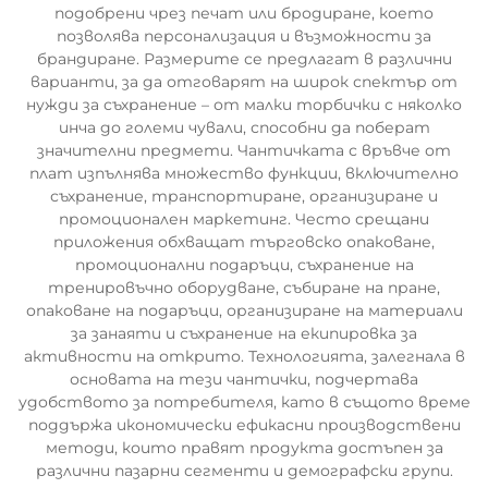
подобрени чрез печат или бродиране, което
позволява персонализация и възможности за
брандиране. Размерите се предлагат в различни
варианти, за да отговарят на широк спектър от
нужди за съхранение – от малки торбички с няколко
инча до големи чували, способни да поберат
значителни предмети. Чантичката с връвче от
плат изпълнява множество функции, включително
съхранение, транспортиране, организиране и
промоционален маркетинг. Често срещани
приложения обхващат търговско опаковане,
промоционални подаръци, съхранение на
тренировъчно оборудване, събиране на пране,
опаковане на подаръци, организиране на материали
за занаяти и съхранение на екипировка за
активности на открито. Технологията, залегнала в
основата на тези чантички, подчертава
удобството за потребителя, като в същото време
поддържа икономически ефикасни производствени
методи, които правят продукта достъпен за
различни пазарни сегменти и демографски групи.