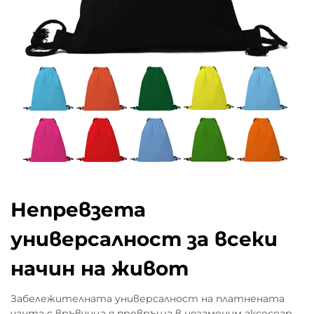
Непревзета
универсалност за всеки
начин на живот
Забележителната универсалност на платнената
чанта с връвчица я превръща в незаменим аксесоар,