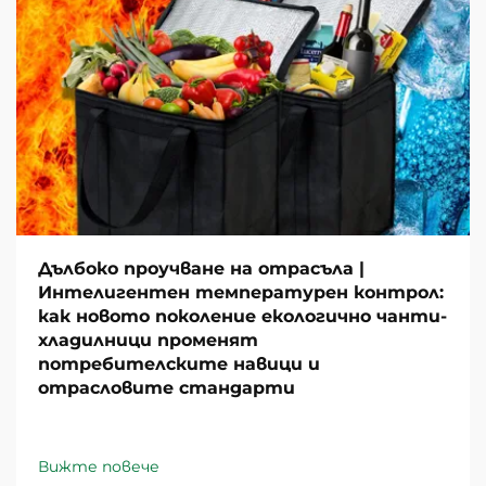
Дълбоко проучване на отрасъла |
Интелигентен температурен контрол:
как новото поколение екологично чанти-
хладилници променят
потребителските навици и
отрасловите стандарти
Вижте повече