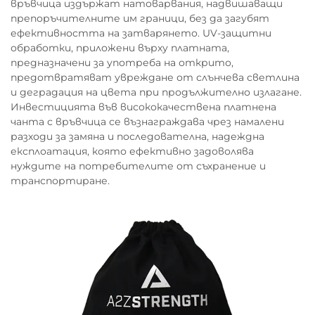
връвчица издържат натоварвания, надвишаващи
препоръчителните им граници, без да загубят
ефективността на затварянето. UV-защитни
обработки, приложени върху платната,
предназначени за употреба на открито,
предотвратяват увреждане от слънчева светлина
и деградация на цвета при продължително излагане.
Инвестицията във висококачествена платнена
чанта с връвчица се възнаграждава чрез намалени
разходи за замяна и последователна, надеждна
експлоатация, която ефективно задоволява
нуждите на потребителите от съхранение и
транспортиране.