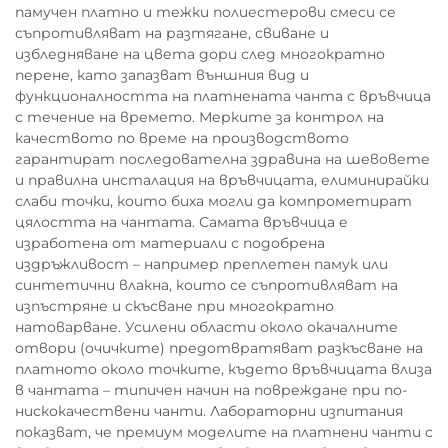
памучен платно и тежки полиестерови смеси се
съпротивляват на разтягане, свиване и
избледняване на цвета дори след многократно
перене, като запазват външния вид и
функционалността на платнената чанта с връвчица
с течение на времето. Мерките за контрол на
качеството по време на производството
гарантират последователна здравина на шевовете
и правилна инсталация на връвчицата, елиминирайки
слаби точки, които биха могли да компрометират
цялостта на чантата. Самата връвчица е
изработена от материали с подобрена
издръжливост – например преплетен памук или
синтетични влакна, които се съпротивляват на
изпъстряне и скъсване при многократно
натоварване. Усилени области около окачалните
отвори (очичките) предотвратяват разкъсване на
платното около точките, където връвчицата влиза
в чантата – типичен начин на повреждане при по-
нискокачествени чанти. Лабораторни изпитания
показват, че премиум моделите на платнени чанти с