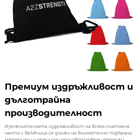
Премиум издръжливост и
дълготрайна
производителност
Изключителната издръжливост на всяка платнена
чанта с връвчица се дължи на внимателно подбрани
материали и прецизни производствени техники,