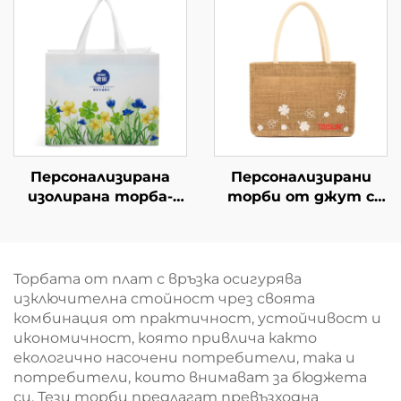
чанти за покупки на
приятни branded
едро
чанти за модна
търговия
Персонализирана
Персонализирани
изолирана торба-
торби от джут с
хладилник от
джоб от памук –
оксфорд с кожени
персонализирана
дръжки – стилна
голяма опаковка,
термична торба с
многократно
Торбата от плат с връзка осигурява
принт на птици и
използваеми,
изключителна стойност чрез своята
цветя
подходящи за
комбинация от практичност, устойчивост и
пикник, кемпинг,
икономичност, която привлича както
плаж и други
екологично насочени потребители, така и
активности на
потребители, които внимават за бюджета
открито
си. Тези торби предлагат превъзходна