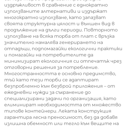
издръжливост в сравнение с еднократно
използваните алтернативи и издържат
многократно използване, като запазват
своята структурна цялост и външен вид в
продължение на дълги периоди. Повторното
използване на всяка торба от плат с връзка
значително намалява генерирането на
отпадъци, подпомагайки екологични практики
и помагайки на потребителите да
минимизират екологичния си отпечатък чрез
отговорни решения за потребление.
Многостранността е основно предимство,
тъй като тези торби се адаптират
безпроблемно към безброй приложения – от
ежедневни нужди за съхранение до
специализирани задачи по организация, като
елиминират необходимостта от множество
типове контейнери. Леката конструкция
гарантира лесна преносимост, без да добавя
излишна обемност или тегло към вещите на