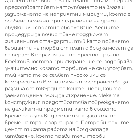
Дишещите свойства на платнения материал
предотвратяват натрупването на влага и
задържането на неприятни миризми, което е
особено полезно при съхранение на дрехи,
обувки или спортно оборудване. Лесните
процедури за почистване поддържат
хигиенните стандарти, тъй като повечето
варианти на торби от плат с връзка могат да
се перат в пералня или по-просто – ръчно.
Ефективността при съхранение се подобрява
значително, когато торбите не се използват,
тъй като те се сгъват плоско или се
компресират в минимално пространство, за
разлика от твърдите контейнери, които
заемат ценна площ за съхранение. Меката
конструкция предотвратява повреждането
на деликатни предмети, като в същото
време осигурява достатъчна защита по
време на транспортиране. Потребителите
ценят тихата работа на връзката за
затваряне, което прави тези торби