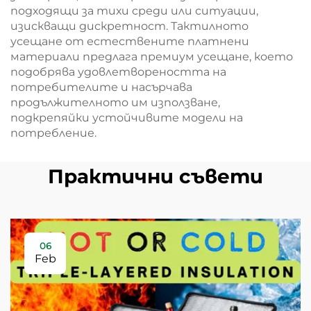
подходящи за тихи среди или ситуации,
изискващи дискретност. Тактилното
усещане от естествените платнени
материали предлага премиум усещане, което
подобрява удовлетвореността на
потребителите и насърчава
продължителното им използване,
подкрепяйки устойчивите модели на
потребление.
Практични съвети
06
Feb