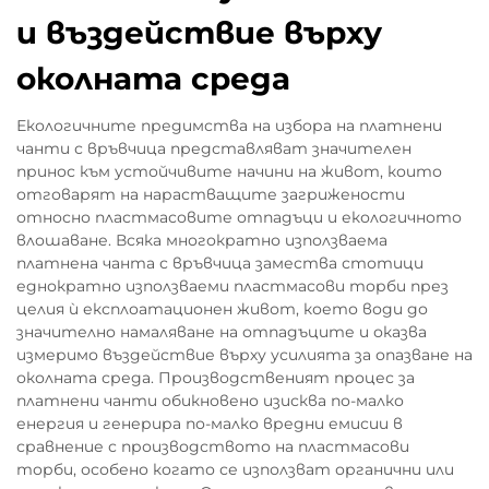
и въздействие върху
околната среда
Екологичните предимства на избора на платнени
чанти с връвчица представляват значителен
принос към устойчивите начини на живот, които
отговарят на нарастващите загрижености
относно пластмасовите отпадъци и екологичното
влошаване. Всяка многократно използваема
платнена чанта с връвчица замества стотици
еднократно използваеми пластмасови торби през
целия ѝ експлоатационен живот, което води до
значително намаляване на отпадъците и оказва
измеримо въздействие върху усилията за опазване на
околната среда. Производственият процес за
платнени чанти обикновено изисква по-малко
енергия и генерира по-малко вредни емисии в
сравнение с производството на пластмасови
торби, особено когато се използват органични или