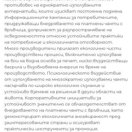
противовес на еднократно използваните
алтернативи, които изискват постоянна подмяна.
Информационните кампании за потребителите,
придружаващи внедряването на платнени чанти с
връвчица, допринасят за разпространяване на
осведомеността относно устойчивите практики
на потребление и екологичната отговорност.
Много производители прилагат екологично чисти
производствени процеси, включително използване
на бои на водна основа за печат, ниско-въздействащи
багрила и възобновяема енергия по време на
производството. Психологическото въздействие
от използването на многократно използваеми чанти
насърчава по-широко екологично съзнание и
устойчиво вземане на решения в други области на
живота. Корпоративните инициативи за
устойчивост значително се облагодетелстват от
внедряването на платнени чанти с връвчица, като
демонстрират екологичната ангажираност пред
заинтересованите страни и осигуряват
практически инструменти за промоция.